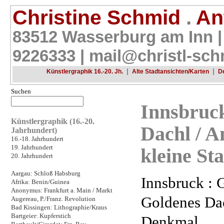
Christine Schmid
.
Ant
83512 Wasserburg am Inn |
9226333 |
mail@christl-sch
|
|
Künstlergraphik 16.-20. Jh.
Alte Stadtansichten/Karten
D
Suchen
Innsbruck
Künstlergraphik (16.-20.
Dachl / A
Jahrhundert)
16.-18. Jahrhundert
19. Jahrhundert
kleine St
20. Jahrhundert
Aargau: Schloß Habsburg
Innsbruck : 
Afrika: Benin/Guinea
Anonymus: Frankfurt a. Main / Markt
Goldenes Dac
Augereau, P./Franz. Revolution
Bad Kissingen: Lithographie/Kraus
Bartgeier: Kupferstich
Denkmal.