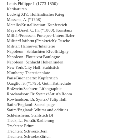
Louis-Philippe I. (1773-1850):
Karikaturen
Ludwig XIV.: Holländischer Krieg
Massena, A. (*1758)
Metalle/Kristallisation: Kupferstich
Meyer-Basel, C.Th. (*1860): Konstanz
Militär/Preussen: Portepee-Unteroffizier
Militär/Uniform (Frankreich): Tusche
Militär: Hannover/Infanterie
Napoleon : Schlachten Rivoli/Ligny
Napoleon: Flotte vor Boulogne
Napoleon: Schlacht Hohenlinden
New York/City Hall: Stahlstich
Nürnberg: Theresienplatz
Paris/Buonaparte: Kupferstich
Quaglio, S. (*1795): Goth. Kathedrale
Roßwein/Sachsen: Lithographie
Rowlandson: Dr. Syntax/Artist's Room
Rowlandson: Dr. Syntax/Tulip Hall
Satire/England: Sacred page
Satire/England: Whims and oddities
Schleissheim: Stahlstich BI
Tieck, L.: Porträt/Radierung
Trachten: Erfurt
Trachten: Schweiz/Bern
Trachten: Schweiz/Zürich