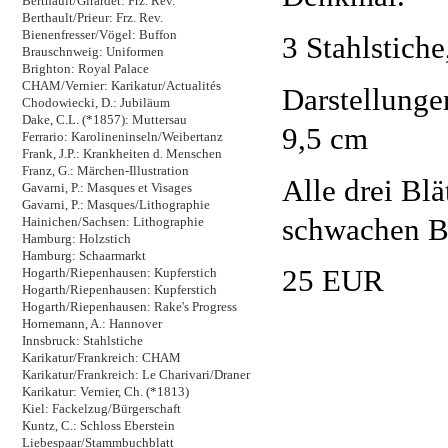
Berthault/Girardet: Frz. Rev.
Berthault/Prieur: Frz. Rev.
Bienenfresser/Vögel: Buffon
3 Stahlstich
Brauschnweig: Uniformen
Brighton: Royal Palace
CHAM/Vernier: Karikatur/Actualités
Darstellungen
Chodowiecki, D.: Jubiläum
Dake, C.L. (*1857): Muttersau
9,5 cm
Ferrario: Karolineninseln/Weibertanz
Frank, J.P.: Krankheiten d. Menschen
Franz, G.: Märchen-Illustration
Alle drei Blä
Gavarni, P.: Masques et Visages
Gavarni, P.: Masques/Lithographie
schwachen Br
Hainichen/Sachsen: Lithographie
Hamburg: Holzstich
Hamburg: Schaarmarkt
25 EUR
Hogarth/Riepenhausen: Kupferstich
Hogarth/Riepenhausen: Kupferstich
Hogarth/Riepenhausen: Rake's Progress
Hornemann, A.: Hannover
Innsbruck: Stahlstiche
Karikatur/Frankreich: CHAM
Karikatur/Frankreich: Le Charivari/Draner
Karikatur: Vernier, Ch. (*1813)
Kiel: Fackelzug/Bürgerschaft
Kuntz, C.: Schloss Eberstein
Liebespaar/Stammbuchblatt