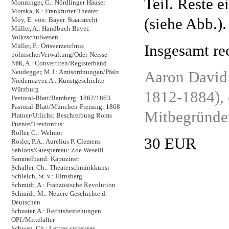
Teil. Reste e
Monninger, G.: Nördlinger Häuser
Morska, K.: Frankfurter Theater
(siehe Abb.).
Moy, E. von: Bayer. Staatsrecht
Müller, A.: Handbuch Bayer.
Volksschulwesen
Insgesamt re
Müller, F.: Ortsverzeichnis
polnischerVerwaltung/Oder-Neisse
Näß, A.: Convertiten/Registerband
Aaron David 
Neudegger, M.J.: Amtsordnungen/Pfalz
Niedermayer, A.: Kunstgeschichte
Würzburg
1812-1884), d
Pastoral-Blatt/Bamberg: 1862/1863
Pastoral-Blatt/München-Freising: 1868
Mitbegründer
Platner/Urlichs: Beschreibung Roms
Puente/Trevinnius:
Roller, C.: Welmor
30 EUR
Rösler, P.A.: Aurelius P. Clemens
Sablons/Guespereau: Zoe Weselli
Sammelband: Kapuziner
Schaller, Ch.: Theaterschminkkunst
Schleich, St. v.: Hirnsberg
Schmidt, A.: Französische Revolution
Schmidt, M.: Neuere Geschichte d.
Deutschen
Schuster, A.: Rechtsbeziehungen
OPf./Mittelalter
Schwan, Ch.: Lettres curieuses