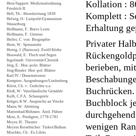
Kollation : 8
Hein/Sappert: Medizinalordnung
Friedrich II.
Komplett : Se
Hell, Th.: Abendzeitung 1839
Helwig, O.: Luitpold-Gymnasium
Wasserburg
Erhaltung ge
Hoffmann, F.: Brave Leute
Hoffmann, F.: Untreue
Holtei, C. von: Biographie
Privater Hal
Horn, W.: Spinnstube
Hortig, J. (Nariscus): Zwölf Körbe
Rückengoldp
Houwald, E.: Fluch und Segen
Ingolstadt: Universität/Chronik
berieben, mi
Jörg, E.: Hist.-polit. Blätter
Jörg/Binder: Hist.-pol. Blätter
Karl IV. / Dissertationen
Beschabungen
Kempten: Ausgrabungen/Lindenberg
Kleist, Ch. v.: Gedichte u.a.
Buchrücken. 
Kloß, W.: Vaterländische Gemälde
Kolb, C.F.A.: Schauspiele
Buchblock je
Krüger, K.W.: Ansprache an Vincke
Maier, W.: Altötting
durchgehend 
Marienbad/Böhmen: Ärztl. Führer
Merz, A.: Predigten, 1778-1781
Meyer, H.: Theater
wenigen Rand
Meyers Reisebücher: Türkei/Balkan
Mischke, Ch.: Ex Libris