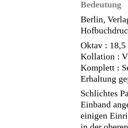
Bedeutung
Berlin, Verl
Hofbuchdruck
Oktav : 18,5
Kollation : V
Komplett : Se
Erhaltung ge
Schlichtes P
Einband ange
einigen Einr
in der obere