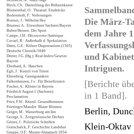
Birch, Ch.: Darstellung der Bühnenkunst
Sammelband
Blumenthal, O.: Theatral. Eindrücke
Bodenstedt, F.: Vorlesungen
Die März-Ta
Bonnet, J.: Wilhelm Hey
Brunner, A.: Einwohner Sachsen/Bayern
dem Jahre 1
Buber/Hessen: Der Sport
Campe, J.H.: Dècouverte/Amèrique
Cavael, R.: Außerhalb d. Spekulation
Verfassung
Dann, G.E.: Kölner Dispensarium (1565)
Deutsche Chronik/1849
und Kabinet
Dörrer, J.G. (Hg.): Real-Index/Gesetze
Bayern
Intriguen.
Eberhard, A.: Hanchen
Egli, J.: Konzil von Trient
Ehrenberg: Genügsamkeit
[Berichte üb
Falkenhausen, J.v.: Für Benefiziaten
Fischer, A.: Klöster in Bayern
Friedrich August I. (Sachsen):
in 1 Band].
Proclamation
Fries, F.W.: Künstl. Gesundbrunnen
Frietinger/Mauder: Blaue Blumen
Berlin, Dunc
Geiger, M.: Wasserburg am Inn
George, S.: Zeitgenössische Dichter
Görres, J.: Politische Schriften
Klein-Oktav 
Gottschalck, F: Geschichte Landshut
Gruppe, O.F.: Musen-Almanach 1854