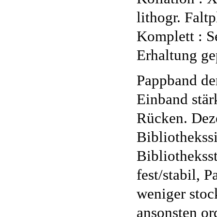
lithogr. Falt
Komplett : Se
Erhaltung ge
Pappband de
Einband stär
Rücken. Deze
Bibliothekss
Bibliothekss
fest/stabil,
weniger stock
ansonsten ord