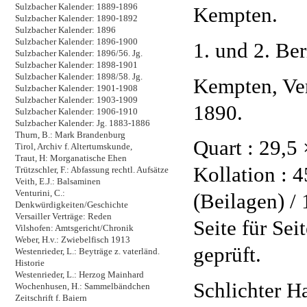
Sulzbacher Kalender: 1889-1896
Kempten.
Sulzbacher Kalender: 1890-1892
Sulzbacher Kalender: 1896
Sulzbacher Kalender: 1896-1900
1. und 2. Ber
Sulzbacher Kalender: 1896/56. Jg.
Sulzbacher Kalender: 1898-1901
Sulzbacher Kalender: 1898/58. Jg.
Kempten, Ver
Sulzbacher Kalender: 1901-1908
Sulzbacher Kalender: 1903-1909
1890.
Sulzbacher Kalender: 1906-1910
Sulzbacher Kalender: Jg. 1883-1886
Thurn, B.: Mark Brandenburg
Quart : 29,5
Tirol, Archiv f. Altertumskunde,
Traut, H: Morganatische Ehen
Kollation : 4
Trützschler, F.: Abfassung rechtl. Aufsätze
Veith, E.J.: Balsaminen
Venturini, C.:
(Beilagen) /
Denkwürdigkeiten/Geschichte
Versailler Verträge: Reden
Seite für Sei
Vilshofen: Amtsgericht/Chronik
Weber, H.v.: Zwiebelfisch 1913
geprüft.
Westenrieder, L.: Beyträge z. vaterländ.
Historie
Westenrieder, L.: Herzog Mainhard
Schlichter H
Wochenhusen, H.: Sammelbändchen
Zeitschrift f. Baiern