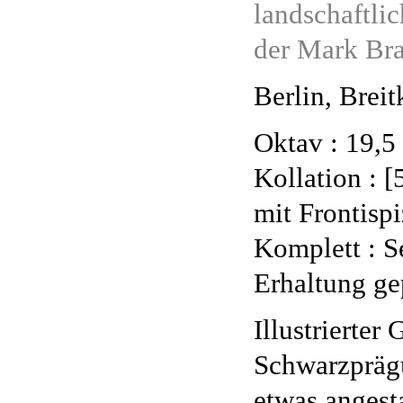
landschaftlic
der Mark Br
Berlin, Breit
Oktav : 19,5
Kollation : [
mit Frontispi
Komplett : Se
Erhaltung ge
Illustrierte
Schwarzprägu
etwas angest