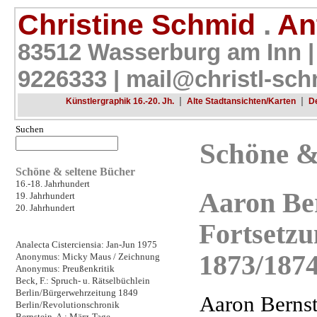
Christine Schmid
.
Ant
83512 Wasserburg am Inn |
9226333 |
mail@christl-sch
|
|
Künstlergraphik 16.-20. Jh.
Alte Stadtansichten/Karten
D
Suchen
Schöne &
Schöne & seltene Bücher
16.-18. Jahrhundert
Aaron Ber
19. Jahrhundert
20. Jahrhundert
Fortsetzu
Analecta Cisterciensia: Jan-Jun 1975
1873/187
Anonymus: Micky Maus / Zeichnung
Anonymus: Preußenkritik
Beck, F.: Spruch- u. Rätselbüchlein
Berlin/Bürgerwehrzeitung 1849
Aaron Bernst
Berlin/Revolutionschronik
Bernstein, A.: März-Tage