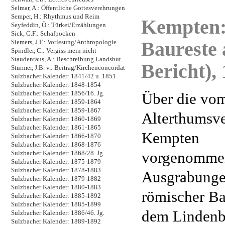
Selmar, A.: Öffentliche Gottesverehrungen
Semper, H.: Rhythmus und Reim
Kempten:
Seyfeddin, Ö.: Türkei/Erzählungen
Sick, G.F.: Schafpocken
Baureste 
Siemers, J.F.: Vorlesung/Anthropologie
Spindler, C.: Vergiss mein nicht
Staudenraus, A.: Beschreibung Landshut
Bericht),
Stürmer, J.B. v.: Beitrag/Kirchenconcordat
Sulzbacher Kalender: 1841/42 u. 1851
Sulzbacher Kalender: 1848-1854
Sulzbacher Kalender: 1856/16. Jg.
Über die vom
Sulzbacher Kalender: 1859-1864
Sulzbacher Kalender: 1859-1867
Alterthumsve
Sulzbacher Kalender: 1860-1869
Sulzbacher Kalender: 1861-1865
Kempten
Sulzbacher Kalender: 1866-1870
Sulzbacher Kalender: 1868-1876
vorgenomme
Sulzbacher Kalender: 1868/28. Jg.
Sulzbacher Kalender: 1875-1879
Sulzbacher Kalender: 1878-1883
Ausgrabung
Sulzbacher Kalender: 1879-1882
Sulzbacher Kalender: 1880-1883
römischer Ba
Sulzbacher Kalender: 1885-1892
Sulzbacher Kalender: 1885-1899
dem Lindenb
Sulzbacher Kalender: 1886/46. Jg.
Sulzbacher Kalender: 1889-1892