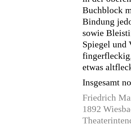
Buchblock mer
Bindung jedo
sowie Bleist
Spiegel und V
fingerfleckig
etwas altflec
Insgesamt no
Friedrich Ma
1892 Wiesbad
Theaterinten