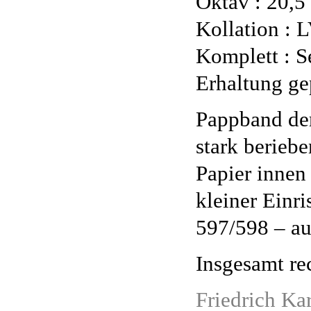
Oktav : 20,5
Kollation :
L
Komplett : Se
Erhaltung ge
Pappband der
stark beriebe
Papier innen
kleiner Einri
597/598 – au
Insgesamt re
Friedrich Ka