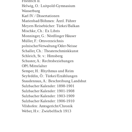
Friedrich II.
Helwig, O.: Luitpold-Gymnasium
Wasserburg
Karl IV. / Dissertationen
Marienbad/Böhmen: Ärztl. Führer
Meyers Reisebücher: Türkei/Balkan
Mischke, Ch.: Ex Libris
Monninger, G.: Nördlinger Häuser
Müller, F.: Ortsverzeichnis
polnischerVerwaltung/Oder-Neisse
Schaller, Ch.: Theaterschminkkunst
Schleich, St. v.: Hirnsberg
Schuster, A.: Rechtsbeziehungen
OPf./Mittelalter
Semper, H.: Rhythmus und Reim
Seyfeddin, Ö.: Türkei/Erzählungen
Staudenraus, A.: Beschreibung Landshut
Sulzbacher Kalender: 1898-1901
Sulzbacher Kalender: 1901-1908
Sulzbacher Kalender: 1903-1909
Sulzbacher Kalender: 1906-1910
Vilshofen: Amtsgericht/Chronik
Weber, H.v.: Zwiebelfisch 1913