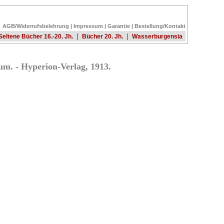
AGB/Widerrufsbelehrung
|
Impressum
|
Garantie
|
Bestellung/Kontakt
|
|
Seltene Bücher 16.-20. Jh.
Bücher 20. Jh.
Wasserburgensia
m. - Hyperion-Verlag, 1913.