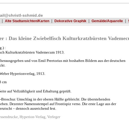
ail@christl-schmid.de
|
|
|
|
Alte Stadtansichten/Karten
Dekorative Graphik
Gemälde/Aquarelle
r : Das kleine Zwiebelfisch Kulturkratzbürsten Vademecu
.) :
isch Kulturkratzbürsten Vademecum 1913.
herausgegeben und von Emil Preetorius mit boshaften Bildern aus der deutschen
ckt.
Weber Hyperionverlag, 1913.
13 cm
Seite auf Vollzähligkeit und Erhaltung geprüft.
g.-Broschur. Umschlag in der oberen Hälfte gebleicht. Die überstehenden
ben. Dezenter Namensstempel auf Frontispiz verso. Die erste Lage aus der
erutscht – dennoch ausreichend fest.
essendrucke, Hyperion-Verlag, Verleger