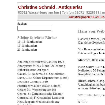
Christine Schmid
.
Antiquariat
83512 Wasserburg am Inn | Telefon 08071- 9226333 |
m
Künstlergraphik 16.-20. Jh.
Suchen
Hans von Webe
Schöne & seltene Bücher
Hans von Weber (Hrsg
16.-18. Jahrhundert
Das kleine Zwiebelf
19. Jahrhundert
Von Hans von Weber 
20. Jahrhundert
Bücherwelt geschmü
München, Hans von 
Analecta Cisterciensia: Jan-Jun 1975
Anonymus: Micky Maus / Zeichnung
Klein-Oktav : 19 × 
Buber/Hessen: Der Sport
Kollation : 50 Seiten
Cavael, R.: Außerhalb d. Spekulation
Komplett : Seite für 
Dann, G.E.: Kölner Dispensarium (1565)
Illustr., schmale Ori
Deutsche Chronik/1849
Umschlagkanten berie
Frietinger/Mauder: Blaue Blumen
unteren Heftschnur g
Geiger, M.: Wasserburg am Inn
George, S.: Zeitgenössische Dichter
SW: Bibliophilie, Pr
Gottschalck, F: Geschichte Landshut
Hein/Sappert: Medizinalordnung
5 EUR