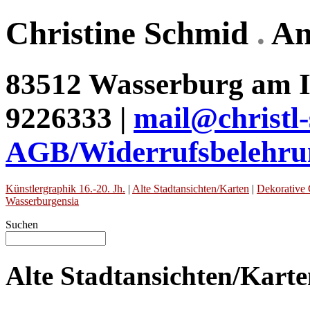
Christine Schmid
.
An
83512 Wasserburg am In
9226333 |
mail@christl
AGB/Widerrufsbelehru
Künstlergraphik 16.-20. Jh.
|
Alte Stadtansichten/Karten
|
Dekorative 
Wasserburgensia
Suchen
Alte Stadtansichten/Kart