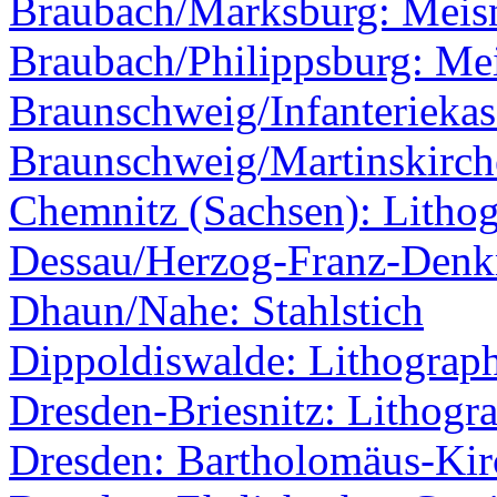
Braubach/Marksburg: Meisn
Braubach/Philippsburg: Mei
Braunschweig/Infanteriekas
Braunschweig/Martinskirche
Chemnitz (Sachsen): Lithog
Dessau/Herzog-Franz-Den
Dhaun/Nahe: Stahlstich
Dippoldiswalde: Lithograp
Dresden-Briesnitz: Lithogr
Dresden: Bartholomäus-Kir