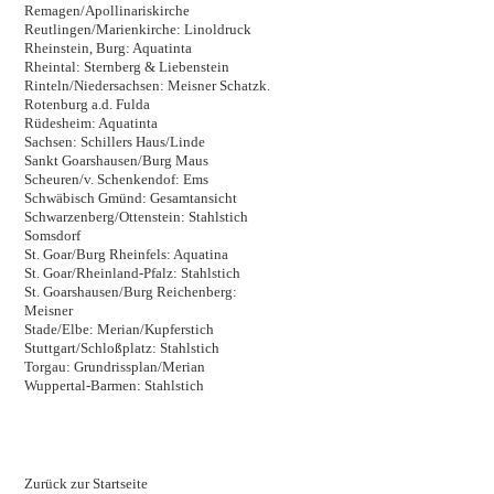
Remagen/Apollinariskirche
Reutlingen/Marienkirche: Linoldruck
Rheinstein, Burg: Aquatinta
Rheintal: Sternberg & Liebenstein
Rinteln/Niedersachsen: Meisner Schatzk.
Rotenburg a.d. Fulda
Rüdesheim: Aquatinta
Sachsen: Schillers Haus/Linde
Sankt Goarshausen/Burg Maus
Scheuren/v. Schenkendof: Ems
Schwäbisch Gmünd: Gesamtansicht
Schwarzenberg/Ottenstein: Stahlstich
Somsdorf
St. Goar/Burg Rheinfels: Aquatina
St. Goar/Rheinland-Pfalz: Stahlstich
St. Goarshausen/Burg Reichenberg:
Meisner
Stade/Elbe: Merian/Kupferstich
Stuttgart/Schloßplatz: Stahlstich
Torgau: Grundrissplan/Merian
Wuppertal-Barmen: Stahlstich
Zurück zur Startseite