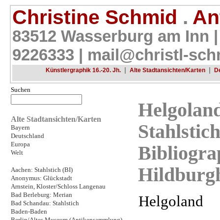
Christine Schmid
.
Ant
83512 Wasserburg am Inn |
9226333 |
mail@christl-sch
|
|
Künstlergraphik 16.-20. Jh.
Alte Stadtansichten/Karten
D
Suchen
Helgoland
Alte Stadtansichten/Karten
Stahlstic
Bayern
Deutschland
Europa
Bibliogra
Welt
Hildburg
Aachen: Stahlstich (BI)
Anonymus: Glückstadt
Arnstein, Kloster/Schloss Langenau
Bad Berleburg: Merian
Helgoland
Bad Schandau: Stahlstich
Baden-Baden
Berlin/Altes Museum (Antikensammlung)