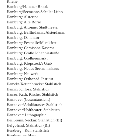
Kirche
Hamburg/Hammer Brook
Hamburg/Seemanns Schule: Litho
Hamburg: Alstertor
Hamburg: Alte Börse
Hamburg: Altonaer Stadttheater
Hamburg: Ballindamm/Alsterdamm
Hamburg: Dammtor
Hamburg: Festhalle/Musikfest
Hamburg: Garnisons-Kaserne
Hamburg: Große Johannisstraße
Hamburg: Großneumarkt
Hamburg: Klopstock's Grab
Hamburg: Neues Seemannshaus
Hamburg: Neuwerk
Hamburg: Orthopäd. Institut
Hameln/Kettenbrücke: Stahlstich
Hamm/Schloss: Stahlstich
Hanau, Kath. Kirche: Stahlstich
Hannover (Gesamtansicht)
Hannover/Adolfstrasse: Stahlstich
Hannover/Hoftheater: Stahlstich
Hannover: Lithographie
Heilbronn/Neckar: Stahlstich (BI)
Helgoland: Stahlstich (BI)
Herzberg : Kol. Stahlstich
Herzberg am Harz