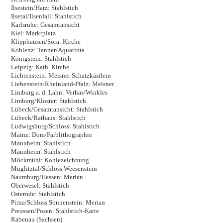
Ilsestein/Harz: Stahlstich
Ilsetal/Ilsenfall: Stahlstich
Karlsruhe: Gesamtansicht
Kiel: Marktplatz
Klipphausen/Sora: Kirche
Koblenz: Tanner/Aquatinta
Königstein: Stahlstich
Leipzig: Kath. Kirche
Lichtenstein: Meisner Schatzkästlein
Liebenstein/Rheinland-Pfalz: Meisner
Limburg a. d. Lahn: Verhas/Winkles
Limburg/Kloster: Stahlstich
Lübeck/Gesamtansicht: Stahlstich
Lübeck/Rathaus: Stahlstich
Ludwigsburg/Schloss: Stahlstich
Mainz: Dom/Farblithographie
Mannheim: Stahlstich
Mannheim: Stahlstich
Möckmühl: Kohlezeichnung
Müglitztal/Schloss Weesenstein
Naumburg/Hessen: Merian
Oberwesel: Stahlstich
Osterode: Stahlstich
Pirna/Schloss Sonnenstein: Merian
Preussen/Posen: Stahlstich-Karte
Rabenau (Sachsen)