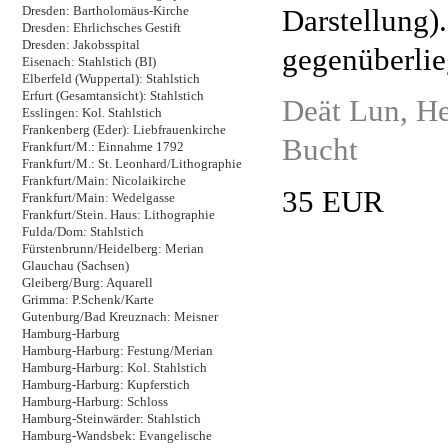
Darstellung).
Dresden: Bartholomäus-Kirche
Dresden: Ehrlichsches Gestift
Dresden: Jakobsspital
gegenüberlie
Eisenach: Stahlstich (BI)
Elberfeld (Wuppertal): Stahlstich
Erfurt (Gesamtansicht): Stahlstich
Deät Lun, He
Esslingen: Kol. Stahlstich
Frankenberg (Eder): Liebfrauenkirche
Bucht
Frankfurt/M.: Einnahme 1792
Frankfurt/M.: St. Leonhard/Lithographie
Frankfurt/Main: Nicolaikirche
35 EUR
Frankfurt/Main: Wedelgasse
Frankfurt/Stein. Haus: Lithographie
Fulda/Dom: Stahlstich
Fürstenbrunn/Heidelberg: Merian
Glauchau (Sachsen)
Gleiberg/Burg: Aquarell
Grimma: P.Schenk/Karte
Gutenburg/Bad Kreuznach: Meisner
Hamburg-Harburg
Hamburg-Harburg: Festung/Merian
Hamburg-Harburg: Kol. Stahlstich
Hamburg-Harburg: Kupferstich
Hamburg-Harburg: Schloss
Hamburg-Steinwärder: Stahlstich
Hamburg-Wandsbek: Evangelische