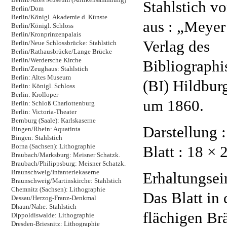
Stahlstich vo
Berlin/Dom
Berlin/Königl. Akademie d. Künste
aus : „Meyer
Berlin/Königl. Schloss
Berlin/Kronprinzenpalais
Verlag des
Berlin/Neue Schlossbrücke: Stahlstich
Berlin/Rathausbrücke/Lange Brücke
Berlin/Werdersche Kirche
Bibliographis
Berlin/Zeughaus: Stahlstich
Berlin: Altes Museum
(BI) Hildbur
Berlin: Königl. Schloss
Berlin: Krolloper
um 1860.
Berlin: Schloß Charlottenburg
Berlin: Victoria-Theater
Bernburg (Saale): Karlskaserne
Darstellung 
Bingen/Rhein: Aquatinta
Bingen: Stahlstich
Blatt : 18 × 
Borna (Sachsen): Lithographie
Braubach/Marksburg: Meisner Schatzk.
Braubach/Philippsburg: Meisner Schatzk.
Braunschweig/Infanteriekaserne
Erhaltungse
Braunschweig/Martinskirche: Stahlstich
Chemnitz (Sachsen): Lithographie
Das Blatt in
Dessau/Herzog-Franz-Denkmal
Dhaun/Nahe: Stahlstich
flächigen Br
Dippoldiswalde: Lithographie
Dresden-Briesnitz: Lithographie