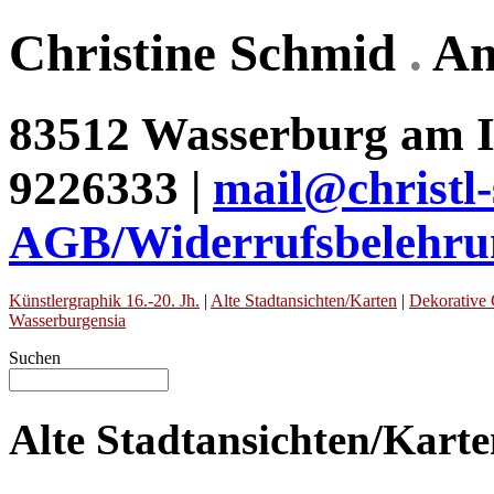
Christine Schmid
.
An
83512 Wasserburg am In
9226333 |
mail@christl
AGB/Widerrufsbelehru
Künstlergraphik 16.-20. Jh.
|
Alte Stadtansichten/Karten
|
Dekorative 
Wasserburgensia
Suchen
Alte Stadtansichten/Kart