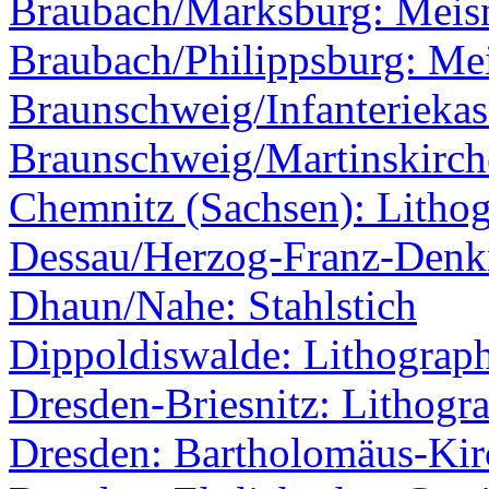
Braubach/Marksburg: Meisn
Braubach/Philippsburg: Mei
Braunschweig/Infanteriekas
Braunschweig/Martinskirche
Chemnitz (Sachsen): Lithog
Dessau/Herzog-Franz-Den
Dhaun/Nahe: Stahlstich
Dippoldiswalde: Lithograp
Dresden-Briesnitz: Lithogr
Dresden: Bartholomäus-Kir