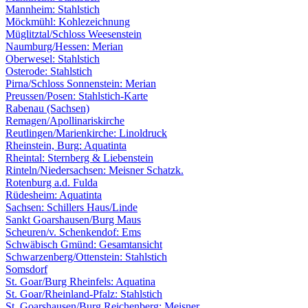
Mannheim: Stahlstich
Möckmühl: Kohlezeichnung
Müglitztal/Schloss Weesenstein
Naumburg/Hessen: Merian
Oberwesel: Stahlstich
Osterode: Stahlstich
Pirna/Schloss Sonnenstein: Merian
Preussen/Posen: Stahlstich-Karte
Rabenau (Sachsen)
Remagen/Apollinariskirche
Reutlingen/Marienkirche: Linoldruck
Rheinstein, Burg: Aquatinta
Rheintal: Sternberg & Liebenstein
Rinteln/Niedersachsen: Meisner Schatzk.
Rotenburg a.d. Fulda
Rüdesheim: Aquatinta
Sachsen: Schillers Haus/Linde
Sankt Goarshausen/Burg Maus
Scheuren/v. Schenkendof: Ems
Schwäbisch Gmünd: Gesamtansicht
Schwarzenberg/Ottenstein: Stahlstich
Somsdorf
St. Goar/Burg Rheinfels: Aquatina
St. Goar/Rheinland-Pfalz: Stahlstich
St. Goarshausen/Burg Reichenberg: Meisner