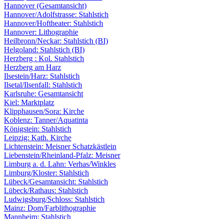
Hannover (Gesamtansicht)
Hannover/Adolfstrasse: Stahlstich
Hannover/Hoftheater: Stahlstich
Hannover: Lithographie
Heilbronn/Neckar: Stahlstich (BI)
Helgoland: Stahlstich (BI)
Herzberg : Kol. Stahlstich
Herzberg am Harz
Ilsestein/Harz: Stahlstich
Ilsetal/Ilsenfall: Stahlstich
Karlsruhe: Gesamtansicht
Kiel: Marktplatz
Klipphausen/Sora: Kirche
Koblenz: Tanner/Aquatinta
Königstein: Stahlstich
Leipzig: Kath. Kirche
Lichtenstein: Meisner Schatzkästlein
Liebenstein/Rheinland-Pfalz: Meisner
Limburg a. d. Lahn: Verhas/Winkles
Limburg/Kloster: Stahlstich
Lübeck/Gesamtansicht: Stahlstich
Lübeck/Rathaus: Stahlstich
Ludwigsburg/Schloss: Stahlstich
Mainz: Dom/Farblithographie
Mannheim: Stahlstich