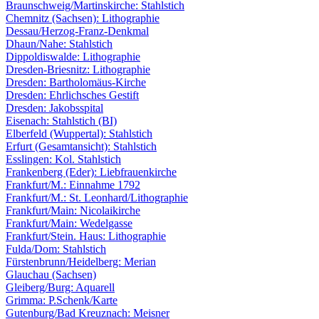
Braunschweig/Martinskirche: Stahlstich
Chemnitz (Sachsen): Lithographie
Dessau/Herzog-Franz-Denkmal
Dhaun/Nahe: Stahlstich
Dippoldiswalde: Lithographie
Dresden-Briesnitz: Lithographie
Dresden: Bartholomäus-Kirche
Dresden: Ehrlichsches Gestift
Dresden: Jakobsspital
Eisenach: Stahlstich (BI)
Elberfeld (Wuppertal): Stahlstich
Erfurt (Gesamtansicht): Stahlstich
Esslingen: Kol. Stahlstich
Frankenberg (Eder): Liebfrauenkirche
Frankfurt/M.: Einnahme 1792
Frankfurt/M.: St. Leonhard/Lithographie
Frankfurt/Main: Nicolaikirche
Frankfurt/Main: Wedelgasse
Frankfurt/Stein. Haus: Lithographie
Fulda/Dom: Stahlstich
Fürstenbrunn/Heidelberg: Merian
Glauchau (Sachsen)
Gleiberg/Burg: Aquarell
Grimma: P.Schenk/Karte
Gutenburg/Bad Kreuznach: Meisner