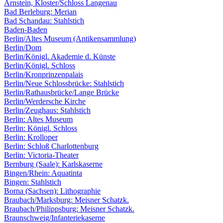
Arnstein, Kloster/Schloss Langenau
Bad Berleburg: Merian
Bad Schandau: Stahlstich
Baden-Baden
Berlin/Altes Museum (Antikensammlung)
Berlin/Dom
Berlin/Königl. Akademie d. Künste
Berlin/Königl. Schloss
Berlin/Kronprinzenpalais
Berlin/Neue Schlossbrücke: Stahlstich
Berlin/Rathausbrücke/Lange Brücke
Berlin/Werdersche Kirche
Berlin/Zeughaus: Stahlstich
Berlin: Altes Museum
Berlin: Königl. Schloss
Berlin: Krolloper
Berlin: Schloß Charlottenburg
Berlin: Victoria-Theater
Bernburg (Saale): Karlskaserne
Bingen/Rhein: Aquatinta
Bingen: Stahlstich
Borna (Sachsen): Lithographie
Braubach/Marksburg: Meisner Schatzk.
Braubach/Philippsburg: Meisner Schatzk.
Braunschweig/Infanteriekaserne