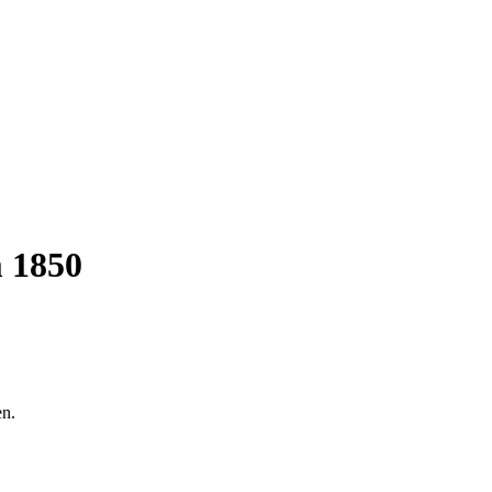
m 1850
en.