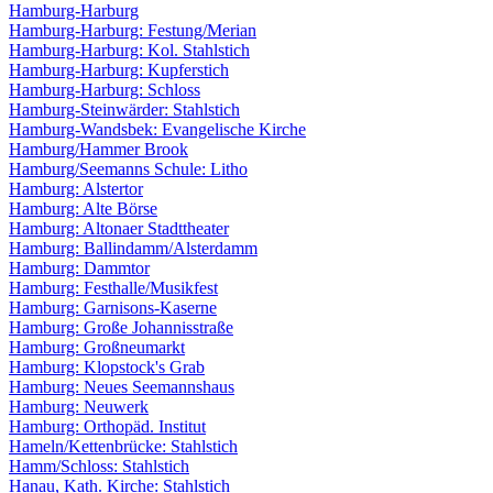
Hamburg-Harburg
Hamburg-Harburg: Festung/Merian
Hamburg-Harburg: Kol. Stahlstich
Hamburg-Harburg: Kupferstich
Hamburg-Harburg: Schloss
Hamburg-Steinwärder: Stahlstich
Hamburg-Wandsbek: Evangelische Kirche
Hamburg/Hammer Brook
Hamburg/Seemanns Schule: Litho
Hamburg: Alstertor
Hamburg: Alte Börse
Hamburg: Altonaer Stadttheater
Hamburg: Ballindamm/Alsterdamm
Hamburg: Dammtor
Hamburg: Festhalle/Musikfest
Hamburg: Garnisons-Kaserne
Hamburg: Große Johannisstraße
Hamburg: Großneumarkt
Hamburg: Klopstock's Grab
Hamburg: Neues Seemannshaus
Hamburg: Neuwerk
Hamburg: Orthopäd. Institut
Hameln/Kettenbrücke: Stahlstich
Hamm/Schloss: Stahlstich
Hanau, Kath. Kirche: Stahlstich