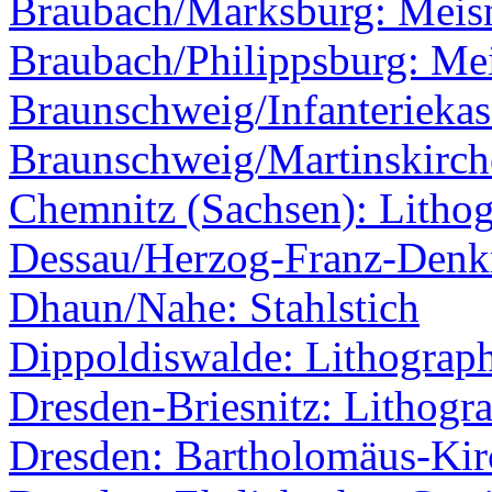
Braubach/Marksburg: Meisn
Braubach/Philippsburg: Mei
Braunschweig/Infanteriekas
Braunschweig/Martinskirche
Chemnitz (Sachsen): Lithog
Dessau/Herzog-Franz-Den
Dhaun/Nahe: Stahlstich
Dippoldiswalde: Lithograp
Dresden-Briesnitz: Lithogr
Dresden: Bartholomäus-Kir