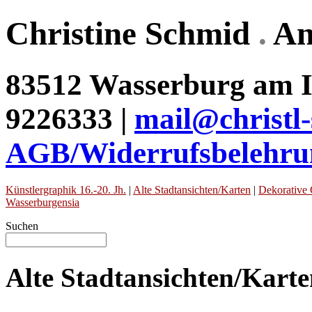
Christine Schmid
.
An
83512 Wasserburg am In
9226333 |
mail@christl
AGB/Widerrufsbelehru
Künstlergraphik 16.-20. Jh.
|
Alte Stadtansichten/Karten
|
Dekorative 
Wasserburgensia
Suchen
Alte Stadtansichten/Kart