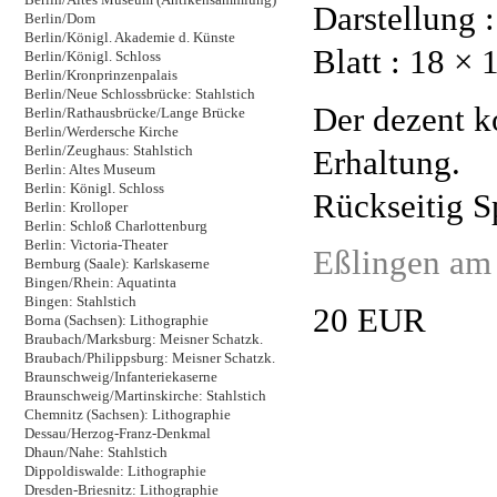
Darstellung 
Berlin/Dom
Berlin/Königl. Akademie d. Künste
Blatt : 18 × 
Berlin/Königl. Schloss
Berlin/Kronprinzenpalais
Berlin/Neue Schlossbrücke: Stahlstich
Der dezent k
Berlin/Rathausbrücke/Lange Brücke
Berlin/Werdersche Kirche
Erhaltung.
Berlin/Zeughaus: Stahlstich
Berlin: Altes Museum
Berlin: Königl. Schloss
Rückseitig S
Berlin: Krolloper
Berlin: Schloß Charlottenburg
Berlin: Victoria-Theater
Eßlingen am 
Bernburg (Saale): Karlskaserne
Bingen/Rhein: Aquatinta
Bingen: Stahlstich
20 EUR
Borna (Sachsen): Lithographie
Braubach/Marksburg: Meisner Schatzk.
Braubach/Philippsburg: Meisner Schatzk.
Braunschweig/Infanteriekaserne
Braunschweig/Martinskirche: Stahlstich
Chemnitz (Sachsen): Lithographie
Dessau/Herzog-Franz-Denkmal
Dhaun/Nahe: Stahlstich
Dippoldiswalde: Lithographie
Dresden-Briesnitz: Lithographie