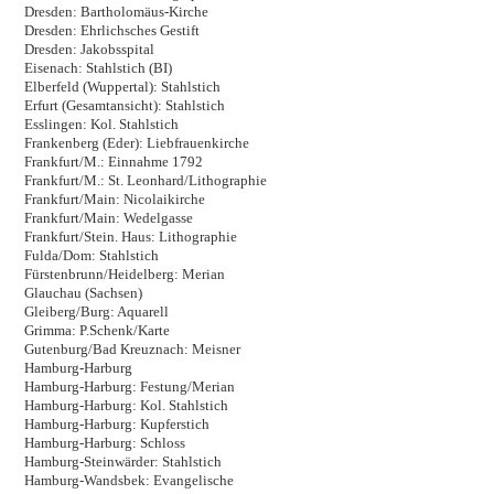
Dresden: Bartholomäus-Kirche
Dresden: Ehrlichsches Gestift
Dresden: Jakobsspital
Eisenach: Stahlstich (BI)
Elberfeld (Wuppertal): Stahlstich
Erfurt (Gesamtansicht): Stahlstich
Esslingen: Kol. Stahlstich
Frankenberg (Eder): Liebfrauenkirche
Frankfurt/M.: Einnahme 1792
Frankfurt/M.: St. Leonhard/Lithographie
Frankfurt/Main: Nicolaikirche
Frankfurt/Main: Wedelgasse
Frankfurt/Stein. Haus: Lithographie
Fulda/Dom: Stahlstich
Fürstenbrunn/Heidelberg: Merian
Glauchau (Sachsen)
Gleiberg/Burg: Aquarell
Grimma: P.Schenk/Karte
Gutenburg/Bad Kreuznach: Meisner
Hamburg-Harburg
Hamburg-Harburg: Festung/Merian
Hamburg-Harburg: Kol. Stahlstich
Hamburg-Harburg: Kupferstich
Hamburg-Harburg: Schloss
Hamburg-Steinwärder: Stahlstich
Hamburg-Wandsbek: Evangelische