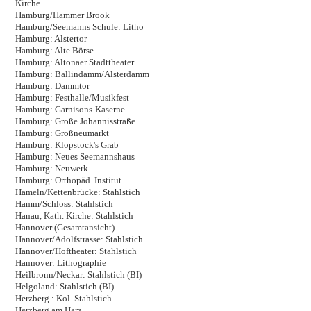
Kirche
Hamburg/Hammer Brook
Hamburg/Seemanns Schule: Litho
Hamburg: Alstertor
Hamburg: Alte Börse
Hamburg: Altonaer Stadttheater
Hamburg: Ballindamm/Alsterdamm
Hamburg: Dammtor
Hamburg: Festhalle/Musikfest
Hamburg: Garnisons-Kaserne
Hamburg: Große Johannisstraße
Hamburg: Großneumarkt
Hamburg: Klopstock's Grab
Hamburg: Neues Seemannshaus
Hamburg: Neuwerk
Hamburg: Orthopäd. Institut
Hameln/Kettenbrücke: Stahlstich
Hamm/Schloss: Stahlstich
Hanau, Kath. Kirche: Stahlstich
Hannover (Gesamtansicht)
Hannover/Adolfstrasse: Stahlstich
Hannover/Hoftheater: Stahlstich
Hannover: Lithographie
Heilbronn/Neckar: Stahlstich (BI)
Helgoland: Stahlstich (BI)
Herzberg : Kol. Stahlstich
Herzberg am Harz