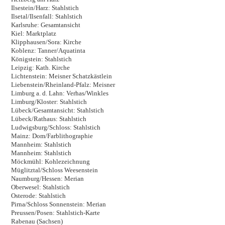
Ilsestein/Harz: Stahlstich
Ilsetal/Ilsenfall: Stahlstich
Karlsruhe: Gesamtansicht
Kiel: Marktplatz
Klipphausen/Sora: Kirche
Koblenz: Tanner/Aquatinta
Königstein: Stahlstich
Leipzig: Kath. Kirche
Lichtenstein: Meisner Schatzkästlein
Liebenstein/Rheinland-Pfalz: Meisner
Limburg a. d. Lahn: Verhas/Winkles
Limburg/Kloster: Stahlstich
Lübeck/Gesamtansicht: Stahlstich
Lübeck/Rathaus: Stahlstich
Ludwigsburg/Schloss: Stahlstich
Mainz: Dom/Farblithographie
Mannheim: Stahlstich
Mannheim: Stahlstich
Möckmühl: Kohlezeichnung
Müglitztal/Schloss Weesenstein
Naumburg/Hessen: Merian
Oberwesel: Stahlstich
Osterode: Stahlstich
Pirna/Schloss Sonnenstein: Merian
Preussen/Posen: Stahlstich-Karte
Rabenau (Sachsen)