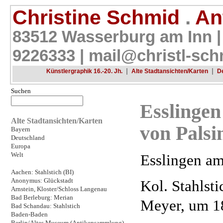
Christine Schmid
.
Ant
83512 Wasserburg am Inn |
9226333 |
mail@christl-sch
|
|
Künstlergraphik 16.-20. Jh.
Alte Stadtansichten/Karten
D
Suchen
Esslingen
Alte Stadtansichten/Karten
von Palsi
Bayern
Deutschland
Europa
Welt
Esslingen a
Aachen: Stahlstich (BI)
Anonymus: Glückstadt
Kol. Stahlsti
Arnstein, Kloster/Schloss Langenau
Bad Berleburg: Merian
Meyer, um 1
Bad Schandau: Stahlstich
Baden-Baden
Berlin/Altes Museum (Antikensammlung)