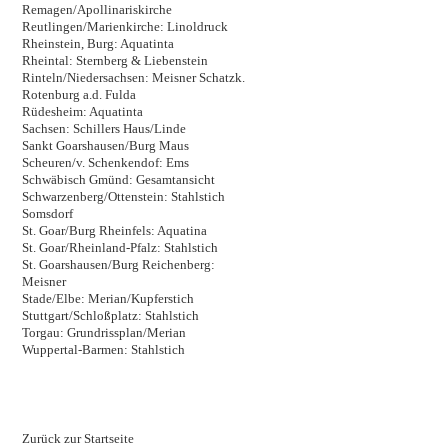
Remagen/Apollinariskirche
Reutlingen/Marienkirche: Linoldruck
Rheinstein, Burg: Aquatinta
Rheintal: Sternberg & Liebenstein
Rinteln/Niedersachsen: Meisner Schatzk.
Rotenburg a.d. Fulda
Rüdesheim: Aquatinta
Sachsen: Schillers Haus/Linde
Sankt Goarshausen/Burg Maus
Scheuren/v. Schenkendof: Ems
Schwäbisch Gmünd: Gesamtansicht
Schwarzenberg/Ottenstein: Stahlstich
Somsdorf
St. Goar/Burg Rheinfels: Aquatina
St. Goar/Rheinland-Pfalz: Stahlstich
St. Goarshausen/Burg Reichenberg:
Meisner
Stade/Elbe: Merian/Kupferstich
Stuttgart/Schloßplatz: Stahlstich
Torgau: Grundrissplan/Merian
Wuppertal-Barmen: Stahlstich
Zurück zur Startseite