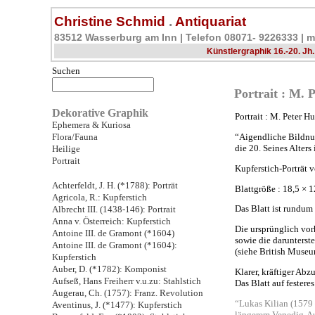
Christine Schmid
.
Antiquariat
83512 Wasserburg am Inn | Telefon 08071- 9226333 |
m
Künstlergraphik 16.-20. Jh.
Suchen
Portrait : M. 
Dekorative Graphik
Portrait : M. Peter H
Ephemera & Kuriosa
Flora/Fauna
“Aigendliche Bildnu
die 20. Seines Alters 
Heilige
Portrait
Kupferstich-Porträt v
Achterfeldt, J. H. (*1788): Porträt
Blattgröße : 18,5 × 1
Agricola, R.: Kupferstich
Das Blatt ist rundum
Albrecht III. (1438-146): Portrait
Anna v. Österreich: Kupferstich
Die ursprünglich v
Antoine III. de Gramont (*1604)
sowie die darunterst
Antoine III. de Gramont (*1604):
(siehe British Muse
Kupferstich
Auber, D. (*1782): Komponist
Klarer, kräftiger Abz
Aufseß, Hans Freiherr v.u.zu: Stahlstich
Das Blatt auf festere
Augerau, Ch. (1757): Franz. Revolution
“Lukas Kilian (1579 
Aventinus, J. (*1477): Kupferstich
längerem Venedig-Auf