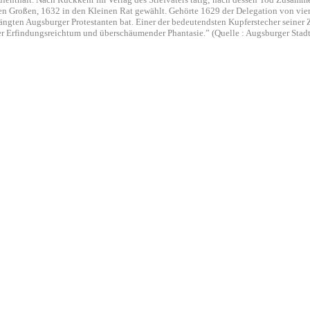
n Großen, 1632 in den Kleinen Rat gewählt. Gehörte 1629 der Delegation von vie
ängten Augsburger Protestanten bat. Einer der bedeutendsten Kupferstecher seiner Z
r Erfindungsreichtum und überschäumender Phantasie.” (Quelle : Augsburger Stadt