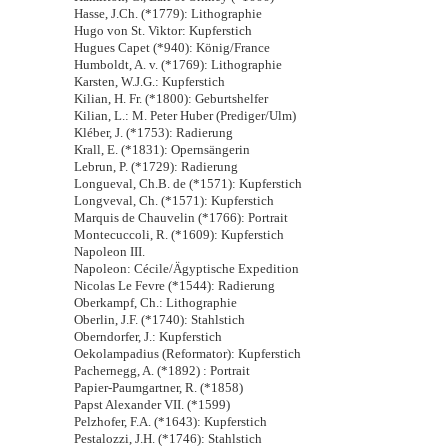
Hasse, J.Ch. (*1779): Lithographie
Hugo von St. Viktor: Kupferstich
Hugues Capet (*940): König/France
Humboldt, A. v. (*1769): Lithographie
Karsten, W.J.G.: Kupferstich
Kilian, H. Fr. (*1800): Geburtshelfer
Kilian, L.: M. Peter Huber (Prediger/Ulm)
Kléber, J. (*1753): Radierung
Krall, E. (*1831): Opernsängerin
Lebrun, P. (*1729): Radierung
Longueval, Ch.B. de (*1571): Kupferstich
Longveval, Ch. (*1571): Kupferstich
Marquis de Chauvelin (*1766): Portrait
Montecuccoli, R. (*1609): Kupferstich
Napoleon III.
Napoleon: Cécile/Ägyptische Expedition
Nicolas Le Fevre (*1544): Radierung
Oberkampf, Ch.: Lithographie
Oberlin, J.F. (*1740): Stahlstich
Oberndorfer, J.: Kupferstich
Oekolampadius (Reformator): Kupferstich
Pachernegg, A. (*1892) : Portrait
Papier-Paumgartner, R. (*1858)
Papst Alexander VII. (*1599)
Pelzhofer, F.A. (*1643): Kupferstich
Pestalozzi, J.H. (*1746): Stahlstich