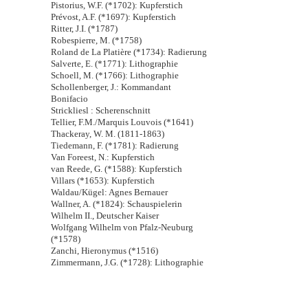
Pistorius, W.F. (*1702): Kupferstich
Prévost, A.F. (*1697): Kupferstich
Ritter, J.I. (*1787)
Robespierre, M. (*1758)
Roland de La Platière (*1734): Radierung
Salverte, E. (*1771): Lithographie
Schoell, M. (*1766): Lithographie
Schollenberger, J.: Kommandant
Bonifacio
Strickliesl : Scherenschnitt
Tellier, F.M./Marquis Louvois (*1641)
Thackeray, W. M. (1811-1863)
Tiedemann, F. (*1781): Radierung
Van Foreest, N.: Kupferstich
van Reede, G. (*1588): Kupferstich
Villars (*1653): Kupferstich
Waldau/Kügel: Agnes Bernauer
Wallner, A. (*1824): Schauspielerin
Wilhelm II., Deutscher Kaiser
Wolfgang Wilhelm von Pfalz-Neuburg
(*1578)
Zanchi, Hieronymus (*1516)
Zimmermann, J.G. (*1728): Lithographie