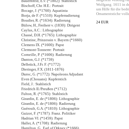
Bauernfeld, E.v. (*1802): Stahlstich
Wolfgang. 1611 in de
Bischoff, Chr. H.E.: Portrait
um Hilfe für die bedr
Bocage, J. (*1760): Aquatinta
Ornamentstiche volle
Borja, de F. (*1510): Kupferradierung
Boudier, R. (*1634): Radierung
24 EUR
Bülow, H., Freiherr v. (1830): Dirigent
Caylus, A.C.: Lithographie
Chassé, D.H. (*1765): Lithographie
Christine, Prinzessin v. Bayern (*1660)
Clemens IX. (*1600): Papst
Clermont-Tonnerre: Portrait
Corneille, P. (*1606): Radierung
Danton, G.J. (*1759)
Delbrück, J.Fr. F. (*1772)
Dieringer, F.X. (1811-1876)
Duroc, G. (*1772): Napoleons Adjudant
Even (Chouans): Kupferstich
Field, J.: Stahlstich
Friedrich II./Preußen (*1712)
Fulton, R. (*1765): Stahlstich
Girardin, E. de (*1806): Lithographie
Girardin, E. de (*1806): Radierung
Guéroult, G.A. (*1810): Lithographie
Guizot, F. (*1787): Franz. Politiker
Hadrian VI. (*1459): Papst
Haller, A. (*1708): Radierung
Hamilton, G., Earl of Orkney (*1666)