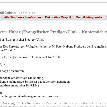
ail@christl-schmid.de
|
|
|
|
Alte Stadtansichten/Karten
Dekorative Graphik
Gemälde/Aquarelle
Peter Huber (Evangelischer Prediger/Ulm). - Kupferstich v
uber (Evangelischer Prediger/Ulm).
ss Des Ehrwürdigen Wolgelehrtenherrn/ M. Peter Hubers/ Predigers der Evangelisc
im 47. Jahr.”
on L[ukas] Kilian nach J.L. Schaler, Ulm, 1616.
2,5 cm.
 knapp beschnitten.
orhandene ornamentale Umrandung
ehende mehrzeilige Schrift ist dabei verloren gegangen
um, Museum number Bb,9.134).
ug.
s Papier gekonnt aufgezogen (keine Blasen etc.).
– Augsburg – 1637), Kupferstecher, Zeichner. Schüler seines Stiefvaters D. Custos. 
enthalt. Nach Rückkehr im Verlag des Stiefvaters tätig; nach dessen Tod Zusamm