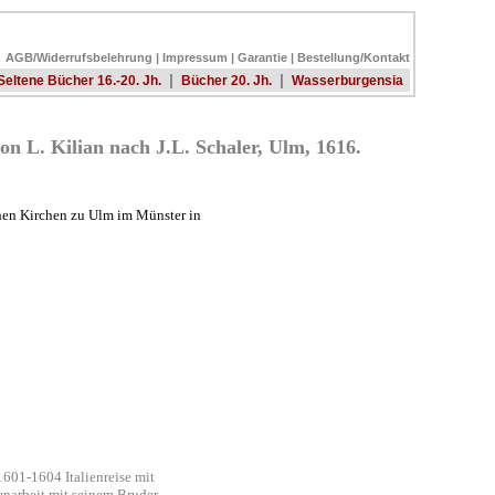
AGB/Widerrufsbelehrung
|
Impressum
|
Garantie
|
Bestellung/Kontakt
|
|
Seltene Bücher 16.-20. Jh.
Bücher 20. Jh.
Wasserburgensia
on L. Kilian nach J.L. Schaler, Ulm, 1616.
hen Kirchen zu Ulm im Münster in
1601-1604 Italienreise mit
enarbeit mit seinem Bruder