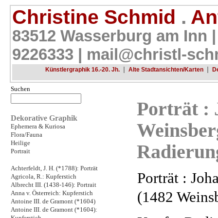
Christine Schmid
.
Ant
83512 Wasserburg am Inn |
9226333 |
mail@christl-sch
|
|
Künstlergraphik 16.-20. Jh.
Alte Stadtansichten/Karten
D
Suchen
Porträt :
Dekorative Graphik
Weinsberg
Ephemera & Kuriosa
Flora/Fauna
Heilige
Radierung
Portrait
Achterfeldt, J. H. (*1788): Porträt
Porträt : Jo
Agricola, R.: Kupferstich
Albrecht III. (1438-146): Portrait
(1482 Weinsb
Anna v. Österreich: Kupferstich
Antoine III. de Gramont (*1604)
Antoine III. de Gramont (*1604):
Kupferstich