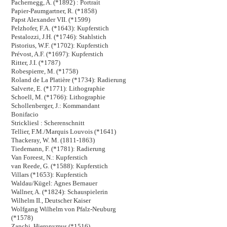
Pachernegg, A. (*1892) : Portrait
Papier-Paumgartner, R. (*1858)
Papst Alexander VII. (*1599)
Pelzhofer, F.A. (*1643): Kupferstich
Pestalozzi, J.H. (*1746): Stahlstich
Pistorius, W.F. (*1702): Kupferstich
Prévost, A.F. (*1697): Kupferstich
Ritter, J.I. (*1787)
Robespierre, M. (*1758)
Roland de La Platière (*1734): Radierung
Salverte, E. (*1771): Lithographie
Schoell, M. (*1766): Lithographie
Schollenberger, J.: Kommandant
Bonifacio
Strickliesl : Scherenschnitt
Tellier, F.M./Marquis Louvois (*1641)
Thackeray, W. M. (1811-1863)
Tiedemann, F. (*1781): Radierung
Van Foreest, N.: Kupferstich
van Reede, G. (*1588): Kupferstich
Villars (*1653): Kupferstich
Waldau/Kügel: Agnes Bernauer
Wallner, A. (*1824): Schauspielerin
Wilhelm II., Deutscher Kaiser
Wolfgang Wilhelm von Pfalz-Neuburg
(*1578)
Zanchi, Hieronymus (*1516)