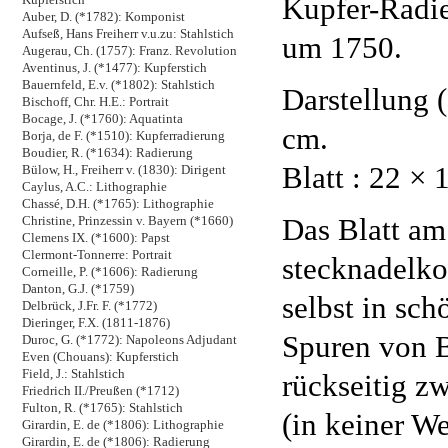
Kupfer-Radie
Auber, D. (*1782): Komponist
Aufseß, Hans Freiherr v.u.zu: Stahlstich
um 1750.
Augerau, Ch. (1757): Franz. Revolution
Aventinus, J. (*1477): Kupferstich
Bauernfeld, E.v. (*1802): Stahlstich
Darstellung (
Bischoff, Chr. H.E.: Portrait
Bocage, J. (*1760): Aquatinta
cm.
Borja, de F. (*1510): Kupferradierung
Boudier, R. (*1634): Radierung
Blatt : 22 × 
Bülow, H., Freiherr v. (1830): Dirigent
Caylus, A.C.: Lithographie
Chassé, D.H. (*1765): Lithographie
Das Blatt am
Christine, Prinzessin v. Bayern (*1660)
Clemens IX. (*1600): Papst
Clermont-Tonnerre: Portrait
stecknadelko
Corneille, P. (*1606): Radierung
Danton, G.J. (*1759)
selbst in sch
Delbrück, J.Fr. F. (*1772)
Dieringer, F.X. (1811-1876)
Spuren von B
Duroc, G. (*1772): Napoleons Adjudant
Even (Chouans): Kupferstich
Field, J.: Stahlstich
rückseitig z
Friedrich II./Preußen (*1712)
Fulton, R. (*1765): Stahlstich
(in keiner W
Girardin, E. de (*1806): Lithographie
Girardin, E. de (*1806): Radierung