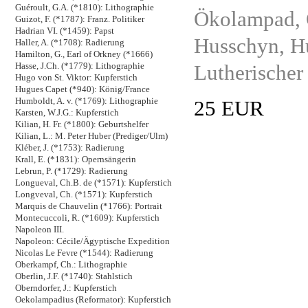
Guéroult, G.A. (*1810): Lithographie
Ökolampad, 
Guizot, F. (*1787): Franz. Politiker
Hadrian VI. (*1459): Papst
Husschyn, H
Haller, A. (*1708): Radierung
Hamilton, G., Earl of Orkney (*1666)
Lutherischer
Hasse, J.Ch. (*1779): Lithographie
Hugo von St. Viktor: Kupferstich
Hugues Capet (*940): König/France
Humboldt, A. v. (*1769): Lithographie
25 EUR
Karsten, W.J.G.: Kupferstich
Kilian, H. Fr. (*1800): Geburtshelfer
Kilian, L.: M. Peter Huber (Prediger/Ulm)
Kléber, J. (*1753): Radierung
Krall, E. (*1831): Opernsängerin
Lebrun, P. (*1729): Radierung
Longueval, Ch.B. de (*1571): Kupferstich
Longveval, Ch. (*1571): Kupferstich
Marquis de Chauvelin (*1766): Portrait
Montecuccoli, R. (*1609): Kupferstich
Napoleon III.
Napoleon: Cécile/Ägyptische Expedition
Nicolas Le Fevre (*1544): Radierung
Oberkampf, Ch.: Lithographie
Oberlin, J.F. (*1740): Stahlstich
Oberndorfer, J.: Kupferstich
Oekolampadius (Reformator): Kupferstich