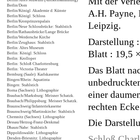
Mit der Verle
Berlin/Dom
A.H. Payne,
Berlin/Königl. Akademie d. Künste
Berlin/Königl. Schloss
Berlin/Kronprinzenpalais
Leipzig.
Berlin/Neue Schlossbrücke: Stahlstich
Berlin/Rathausbrücke/Lange Brücke
Berlin/Werdersche Kirche
Darstellung :
Berlin/Zeughaus: Stahlstich
Berlin: Altes Museum
Blatt : 19,5 
Berlin: Königl. Schloss
Berlin: Krolloper
Berlin: Schloß Charlottenburg
Das Blatt na
Berlin: Victoria-Theater
Bernburg (Saale): Karlskaserne
unbedruckten
Bingen/Rhein: Aquatinta
Bingen: Stahlstich
Borna (Sachsen): Lithographie
einer daumen
Braubach/Marksburg: Meisner Schatzk.
Braubach/Philippsburg: Meisner Schatzk.
rechten Ecke
Braunschweig/Infanteriekaserne
Braunschweig/Martinskirche: Stahlstich
Chemnitz (Sachsen): Lithographie
Die Darstellu
Dessau/Herzog-Franz-Denkmal
Dhaun/Nahe: Stahlstich
Dippoldiswalde: Lithographie
Schloß Charl
Dresden-Briesnitz: Lithographie