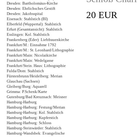
Dresden: Bartholomäus-Kirche
Dresden: Ehrlichsches Gestift
20 EUR
Dresden: Jakobsspital
Eisenach: Stahlstich (BI)
Elberfeld (Wuppertal): Stahlstich
Erfurt (Gesamtansicht): Stahlstich
Esslingen: Kol. Stahlstich
Frankenberg (Eder): Liebfrauenkirche
Frankfurt/M.: Einnahme 1792
Frankfurt/M.: St. Leonhard/Lithographie
Frankfurt/Main: Nicolaikirche
Frankfurt/Main: Wedelgasse
Frankfurt/Stein. Haus: Lithographie
Fulda/Dom: Stahlstich
Fürstenbrunn/Heidelberg: Merian
Glauchau (Sachsen)
Gleiberg/Burg: Aquarell
Grimma: P.Schenk/Karte
Gutenburg/Bad Kreuznach: Meisner
Hamburg-Harburg
Hamburg-Harburg: Festung/Merian
Hamburg-Harburg: Kol. Stahlstich
Hamburg-Harburg: Kupferstich
Hamburg-Harburg: Schloss
Hamburg-Steinwärder: Stahlstich
Hamburg-Wandsbek: Evangelische