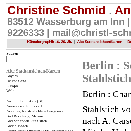
Christine Schmid
.
Ant
83512 Wasserburg am Inn |
9226333 |
mail@christl-sch
|
|
Künstlergraphik 16.-20. Jh.
Alte Stadtansichten/Karten
D
Suchen
Berlin : 
Alte Stadtansichten/Karten
Stahlstic
Bayern
Deutschland
Europa
Welt
Berlin : Char
Aachen: Stahlstich (BI)
Anonymus: Glückstadt
Stahlstich v
Arnstein, Kloster/Schloss Langenau
Bad Berleburg: Merian
nach A. Cars
Bad Schandau: Stahlstich
Baden-Baden
Berlin/Altes Museum (Antikensammlung)