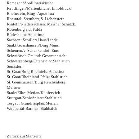
Remagen/Apollinariskirche
Reutlingen/Marienkirche: Linoldruck
Rheinstein, Burg: Aquatinta
Rheintal: Sternberg & Liebenstein
Rinteln/Niedersachsen: Meisner Schatzk.
Rotenburg a.d. Fulda
Rüdesheim: Aquatinta
Sachsen: Schillers Haus/Linde
Sankt Goarshausen/Burg Maus
Scheuren/v. Schenkendof: Ems
Schwäbisch Gmünd: Gesamtansicht
Schwarzenberg/Ottenstein: Stahlstich
Somsdorf
St. Goar/Burg Rheinfels: Aquatina
St. Goar/Rheinland-Pfalz: Stahlstich
St. Goarshausen/Burg Reichenberg:
Meisner
Stade/Elbe: Merian/Kupferstich
Stuttgart/Schloßplatz: Stahlstich
Torgau: Grundrissplan/Merian
Wuppertal-Barmen: Stahlstich
Zurück zur Startseite