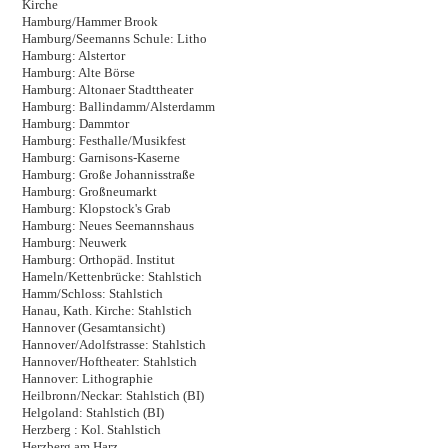
Kirche
Hamburg/Hammer Brook
Hamburg/Seemanns Schule: Litho
Hamburg: Alstertor
Hamburg: Alte Börse
Hamburg: Altonaer Stadttheater
Hamburg: Ballindamm/Alsterdamm
Hamburg: Dammtor
Hamburg: Festhalle/Musikfest
Hamburg: Garnisons-Kaserne
Hamburg: Große Johannisstraße
Hamburg: Großneumarkt
Hamburg: Klopstock's Grab
Hamburg: Neues Seemannshaus
Hamburg: Neuwerk
Hamburg: Orthopäd. Institut
Hameln/Kettenbrücke: Stahlstich
Hamm/Schloss: Stahlstich
Hanau, Kath. Kirche: Stahlstich
Hannover (Gesamtansicht)
Hannover/Adolfstrasse: Stahlstich
Hannover/Hoftheater: Stahlstich
Hannover: Lithographie
Heilbronn/Neckar: Stahlstich (BI)
Helgoland: Stahlstich (BI)
Herzberg : Kol. Stahlstich
Herzberg am Harz