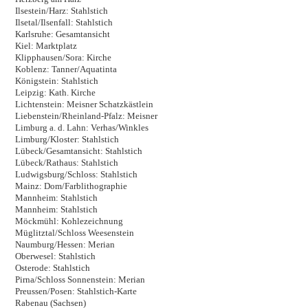
Ilsestein/Harz: Stahlstich
Ilsetal/Ilsenfall: Stahlstich
Karlsruhe: Gesamtansicht
Kiel: Marktplatz
Klipphausen/Sora: Kirche
Koblenz: Tanner/Aquatinta
Königstein: Stahlstich
Leipzig: Kath. Kirche
Lichtenstein: Meisner Schatzkästlein
Liebenstein/Rheinland-Pfalz: Meisner
Limburg a. d. Lahn: Verhas/Winkles
Limburg/Kloster: Stahlstich
Lübeck/Gesamtansicht: Stahlstich
Lübeck/Rathaus: Stahlstich
Ludwigsburg/Schloss: Stahlstich
Mainz: Dom/Farblithographie
Mannheim: Stahlstich
Mannheim: Stahlstich
Möckmühl: Kohlezeichnung
Müglitztal/Schloss Weesenstein
Naumburg/Hessen: Merian
Oberwesel: Stahlstich
Osterode: Stahlstich
Pirna/Schloss Sonnenstein: Merian
Preussen/Posen: Stahlstich-Karte
Rabenau (Sachsen)