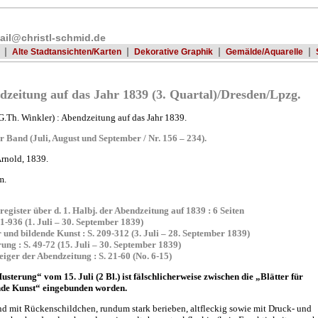
ail@christl-schmid.de
|
|
|
|
Alte Stadtansichten/Karten
Dekorative Graphik
Gemälde/Aquarelle
dzeitung auf das Jahr 1839 (3. Quartal)/Dresden/Lpzg.
.G.Th. Winkler) : Abendzeitung auf das Jahr 1839.
r Band (Juli, August und September / Nr. 156 – 234).
Arnold, 1839.
m.
egister über d. 1. Halbj. der Abendzeitung auf 1839 : 6 Seiten
1-936 (1. Juli – 30. September 1839)
r und bildende Kunst : S. 209-312 (3. Juli – 28. September 1839)
ung : S. 49-72 (15. Juli – 30. September 1839)
iger der Abendzeitung : S. 21-60 (No. 6-15)
usterung“ vom 15. Juli (2 Bl.) ist fälschlicherweise zwischen die „Blätter für
nde Kunst“ eingebunden worden.
d mit Rückenschildchen, rundum stark berieben, altfleckig sowie mit Druck- und