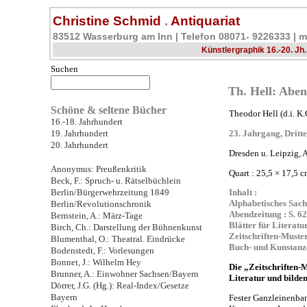
Christine Schmid
.
Antiquariat
83512 Wasserburg am Inn | Telefon 08071- 9226333 |
m
Künstlergraphik 16.-20. Jh.
Suchen
Th. Hell: Aben
Schöne & seltene Bücher
Theodor Hell (d.i. K
16.-18. Jahrhundert
19. Jahrhundert
23. Jahrgang, Dritte
20. Jahrhundert
Dresden u. Leipzig, 
Anonymus: Preußenkritik
Quart : 25,5 × 17,5 c
Beck, F.: Spruch- u. Rätselbüchlein
Berlin/Bürgerwehrzeitung 1849
Inhalt :
Alphabetisches Sachr
Berlin/Revolutionschronik
Abendzeitung : S. 62
Bernstein, A.: März-Tage
Blätter für Literatu
Birch, Ch.: Darstellung der Bühnenkunst
Zeitschriften-Muster
Blumenthal, O.: Theatral. Eindrücke
Buch- und Kunstanze
Bodenstedt, F.: Vorlesungen
Bonnet, J.: Wilhelm Hey
Die „Zeitschriften-M
Brunner, A.: Einwohner Sachsen/Bayern
Literatur und bilde
Dörrer, J.G. (Hg.): Real-Index/Gesetze
Bayern
Fester Ganzleinenban