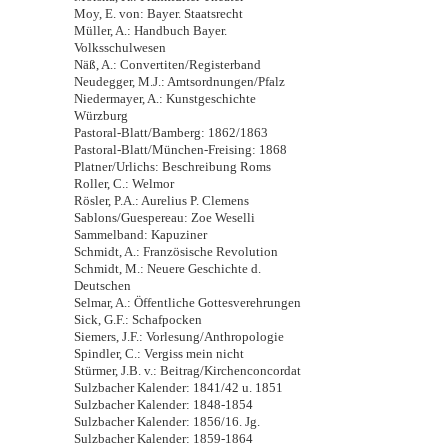
Moy, E. von: Bayer. Staatsrecht
Müller, A.: Handbuch Bayer.
Volksschulwesen
Näß, A.: Convertiten/Registerband
Neudegger, M.J.: Amtsordnungen/Pfalz
Niedermayer, A.: Kunstgeschichte
Würzburg
Pastoral-Blatt/Bamberg: 1862/1863
Pastoral-Blatt/München-Freising: 1868
Platner/Urlichs: Beschreibung Roms
Roller, C.: Welmor
Rösler, P.A.: Aurelius P. Clemens
Sablons/Guespereau: Zoe Weselli
Sammelband: Kapuziner
Schmidt, A.: Französische Revolution
Schmidt, M.: Neuere Geschichte d.
Deutschen
Selmar, A.: Öffentliche Gottesverehrungen
Sick, G.F.: Schafpocken
Siemers, J.F.: Vorlesung/Anthropologie
Spindler, C.: Vergiss mein nicht
Stürmer, J.B. v.: Beitrag/Kirchenconcordat
Sulzbacher Kalender: 1841/42 u. 1851
Sulzbacher Kalender: 1848-1854
Sulzbacher Kalender: 1856/16. Jg.
Sulzbacher Kalender: 1859-1864