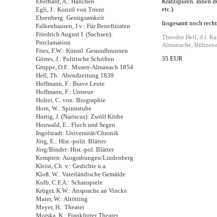
Eberhard, A.: Hanchen
Kratzspuren. Innen d
etc.).
Egli, J.: Konzil von Trient
Ehrenberg: Genügsamkeit
Insgesamt noch recht
Falkenhausen, J.v.: Für Benefiziaten
Friedrich August I. (Sachsen):
Theodor Hell, d.i. K
Proclamation
Almanache, Bühnenaut
Fries, F.W.: Künstl. Gesundbrunnen
35 EUR
Görres, J.: Politische Schriften
Gruppe, O.F.: Musen-Almanach 1854
Hell, Th.: Abendzeitung 1839
Hoffmann, F.: Brave Leute
Hoffmann, F.: Untreue
Holtei, C. von: Biographie
Horn, W.: Spinnstube
Hortig, J. (Nariscus): Zwölf Körbe
Houwald, E.: Fluch und Segen
Ingolstadt: Universität/Chronik
Jörg, E.: Hist.-polit. Blätter
Jörg/Binder: Hist.-pol. Blätter
Kempten: Ausgrabungen/Lindenberg
Kleist, Ch. v.: Gedichte u.a.
Kloß, W.: Vaterländische Gemälde
Kolb, C.F.A.: Schauspiele
Krüger, K.W.: Ansprache an Vincke
Maier, W.: Altötting
Meyer, H.: Theater
Morska, K.: Frankfurter Theater