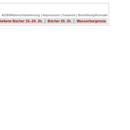
AGB/Widerrufsbelehrung
|
Impressum
|
Garantie
|
Bestellung/Kontakt
|
|
Seltene Bücher 16.-20. Jh.
Bücher 20. Jh.
Wasserburgensia