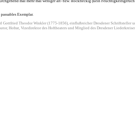
urchgehend mal mehr mal weniger alt- bzw. stockfleckig (kein Feuchtigkeitsgeruch
 passables Exemplar.
arl Gottfried Theodor Winkler (1775-1856), einflußreicher Dresdener Schriftsteller
or, Hofrat, Vizedirektor des Hoftheaters und Mitglied des Dresdener Liederkreises