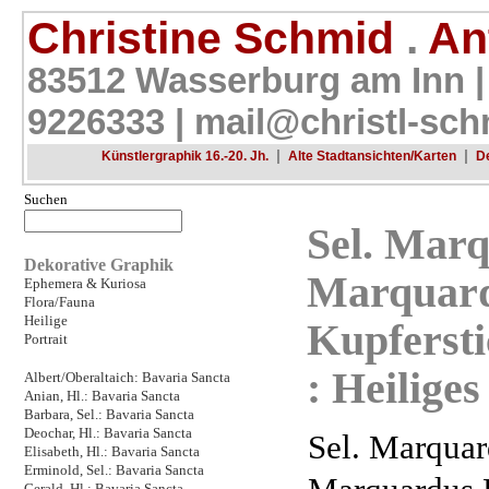
Christine Schmid
.
Ant
83512 Wasserburg am Inn |
9226333 |
mail@christl-sch
|
|
Künstlergraphik 16.-20. Jh.
Alte Stadtansichten/Karten
D
Suchen
Sel. Marq
Dekorative Graphik
Marquard
Ephemera & Kuriosa
Flora/Fauna
Heilige
Kupfersti
Portrait
: Heilige
Albert/Oberaltaich: Bavaria Sancta
Anian, Hl.: Bavaria Sancta
Barbara, Sel.: Bavaria Sancta
Deochar, Hl.: Bavaria Sancta
Sel. Marquar
Elisabeth, Hl.: Bavaria Sancta
Erminold, Sel.: Bavaria Sancta
Gerald, Hl.: Bavaria Sancta