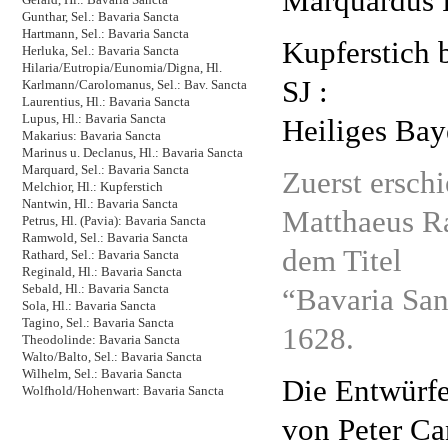
Marquardus F
Gunthar, Sel.: Bavaria Sancta
Hartmann, Sel.: Bavaria Sancta
Kupferstich 
Herluka, Sel.: Bavaria Sancta
Hilaria/Eutropia/Eunomia/Digna, Hl.
SJ :
Karlmann/Carolomanus, Sel.: Bav. Sancta
Laurentius, Hl.: Bavaria Sancta
Lupus, Hl.: Bavaria Sancta
Heiliges Bay
Makarius: Bavaria Sancta
Marinus u. Declanus, Hl.: Bavaria Sancta
Marquard, Sel.: Bavaria Sancta
Zuerst ersch
Melchior, Hl.: Kupferstich
Nantwin, Hl.: Bavaria Sancta
Matthaeus Ra
Petrus, Hl. (Pavia): Bavaria Sancta
Ramwold, Sel.: Bavaria Sancta
dem Titel
Rathard, Sel.: Bavaria Sancta
Reginald, Hl.: Bavaria Sancta
“Bavaria San
Sebald, Hl.: Bavaria Sancta
Sola, Hl.: Bavaria Sancta
Tagino, Sel.: Bavaria Sancta
1628.
Theodolinde: Bavaria Sancta
Walto/Balto, Sel.: Bavaria Sancta
Wilhelm, Sel.: Bavaria Sancta
Die Entwürfe
Wolfhold/Hohenwart: Bavaria Sancta
von Peter Ca