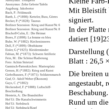
Kleine Farb-
Anonymus: Trompeter
Anonymus: Zehn Gebote/Tafeln
Mit Bleistift
Augsburg: Jakobertor
Bach, P.: Feldmusik
Barth, L. (*1898): Ketteler, Buss, Görres
signiert.
Becker, P. (*1828): Taunus
Berliner Sezession: Krieg und Kunst/Nr. 6
In der Platt
Berliner Sezession: Krieg und Kunst/Nr. 8
Bischoff-Culm, E.: Die Heimat
datiert [19]2
Bores, F. (1898): La femme en bleu
Buhe, W. (*1882): Kircheninneres
Doll, F. (*1899): Obstbäume
Darstellung (
Eisler, G (*1925): Kleiderständer
Fabian, M. (*1873): Schwere Artillerie
Fein, M.: Die Schöne/Radierung
Blatt : 26,5 
Foto: Achim Strietzel
Garmisch-Partenkirchen: Marienplatz
Gerson, H. (*1882): Krieg und Kunst
Die breiten 
Giebelhausen, F. (*1871): Soldatenmarsch
Graf, O.: Adolf Weber (Ökonom)
angestaubt, r
Guys, C. (*1802):
Heckendorf, F. (*1888): Luftschiff-
Beschabung.
Beschießung
Herstein, A.: Die Brandstifter
Rund um die 
Hof Ui: Die Kanalschwimmerin
Hof Ui: Siebdruck
Hof Ui: Siebdruck/Kopf