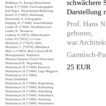
schwächere S
Hoffmann, H.: Kierspe/Holzschnitte
Kamm, P. (*1958): Foto/Lithographie
Darstellung 
Karl Neger : Ritualobjekte/Radierung
Keitel, O. (*1862): Radierung
Klossowski, E.:Lithographie
Prof. Hans 
Köpping, K. (*1848): Sonnenblumen
Lander, B. (*1844): Woodland scene
geboren,
Lander, B.: Newmoon
Laukota, H. (1853): Mikroskopiker
Lefort, H. (*1852): Le Caire
war Architekt
Michelsen, F. (*1923): Aitha
Mickelait, C. (*1870): Offsetdruck
Miró, J. (*1893): Mirò Cartons/DLM
Garmisch-Pa
Monogrammist: Kuhhirten
Mützens/Trautson (Tirol): Holzschnitt
Niedermeyer H.: Regensburg
25 EUR
Niedermeyer, H. (*1884): Kreuzeck
Niedermeyer, H. (*1884): Lago Maggiore
Niedermeyer, H. (*1884):
Prunn/Altmühltal
Niedermeyer, H. (*1884): Regensburg
Niedermeyer, H. (*1884): Rothenburg
Niedermeyer, H. (*1884): Schwabing
Niedermeyer, H. (*1884): Seibersbach
Niedermeyer, H. (*1884): Straubing
Niedermeyer, H. (*1884): Wendelstein