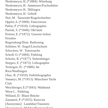
Niedermeyer, H. (*1884): Würzburg
Niedermeyer, H.: Ammersee/Fischerhütte
Niedermeyer, H.: Dillingen
Niedermeyer, H.: Gehöft
Noë, M.: Tanzende/Kugelschreiber
Oppler, A. (*1869): Franctireurs
Pallut, P. (*1918): Lithographie
Parrish, S. (*1846): Old farm
Pottner, E. (*1872): Unseren lieben
Feinden
Regensburg/Dom: Radierung
Schlüter, W.: Engel/Linolschnitt
Schocken, W.: Totenwache
Schoff, O. (*1884): Frühling
Scholtz, R. (*1877): Siebenbürger
Steppes, E. (*1873): Lithographie
Terstegen, H.: (*1886): Im
Ries/Nördlingen
Ubac, R. (*1910): Farblithographie
Varsanyi, M. (*1913): Münchner Yacht
Club
Weichberger, E.(*1843): Waldrand
Wiest L.: Frühling
Willand, D.: Blaue Brücke
Zaumseil, P. (*1955): Kurzvita
[Anonymus] : Landshut/Trausnitz
[Anonymus] : Widder (Sternzeichen)