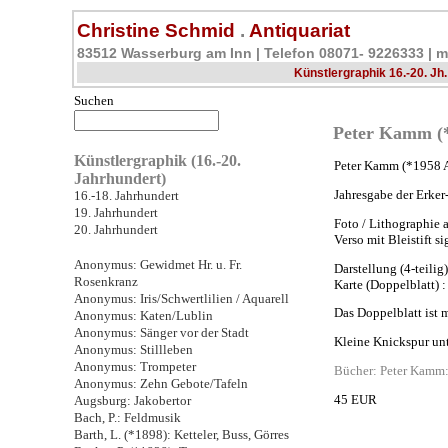
Christine Schmid
.
Antiquariat
83512 Wasserburg am Inn | Telefon 08071- 9226333 |
m
Künstlergraphik 16.-20. Jh.
Suchen
Peter Kamm (*1
Künstlergraphik (16.-20.
Peter Kamm (*1958 Aa
Jahrhundert)
Jahresgabe der Erker-
16.-18. Jahrhundert
19. Jahrhundert
Foto / Lithographie 
20. Jahrhundert
Verso mit Bleistift si
Anonymus: Gewidmet Hr. u. Fr.
Darstellung (4-teilig)
Rosenkranz
Karte (Doppelblatt) :
Anonymus: Iris/Schwertlilien / Aquarell
Das Doppelblatt ist 
Anonymus: Katen/Lublin
Anonymus: Sänger vor der Stadt
Kleine Knickspur unt
Anonymus: Stillleben
Anonymus: Trompeter
Bücher: Peter Kamm:
Anonymus: Zehn Gebote/Tafeln
45 EUR
Augsburg: Jakobertor
Bach, P.: Feldmusik
Barth, L. (*1898): Ketteler, Buss, Görres