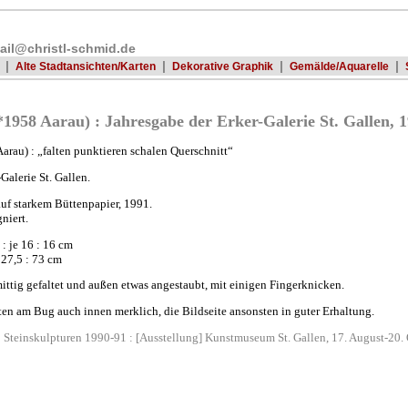
ail@christl-schmid.de
|
|
|
|
Alte Stadtansichten/Karten
Dekorative Graphik
Gemälde/Aquarelle
958 Aarau) : Jahresgabe der Erker-Galerie St. Gallen, 19
rau) : „falten punktieren schalen Querschnitt“
Galerie St. Gallen.
auf starkem Büttenpapier, 1991.
gniert.
 : je 16 : 16 cm
 27,5 : 73 cm
mittig gefaltet und außen etwas angestaubt, mit einigen Fingerknicken.
en am Bug auch innen merklich, die Bildseite ansonsten in guter Erhaltung.
 Steinskulpturen 1990-91 : [Ausstellung] Kunstmuseum St. Gallen, 17. August-20.