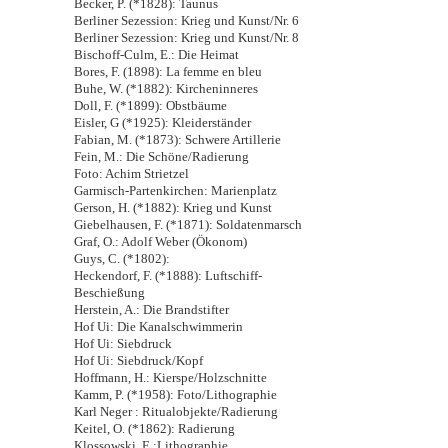
Becker, P. (*1828): Taunus
Berliner Sezession: Krieg und Kunst/Nr. 6
Berliner Sezession: Krieg und Kunst/Nr. 8
Bischoff-Culm, E.: Die Heimat
Bores, F. (1898): La femme en bleu
Buhe, W. (*1882): Kircheninneres
Doll, F. (*1899): Obstbäume
Eisler, G (*1925): Kleiderständer
Fabian, M. (*1873): Schwere Artillerie
Fein, M.: Die Schöne/Radierung
Foto: Achim Strietzel
Garmisch-Partenkirchen: Marienplatz
Gerson, H. (*1882): Krieg und Kunst
Giebelhausen, F. (*1871): Soldatenmarsch
Graf, O.: Adolf Weber (Ökonom)
Guys, C. (*1802):
Heckendorf, F. (*1888): Luftschiff-
Beschießung
Herstein, A.: Die Brandstifter
Hof Ui: Die Kanalschwimmerin
Hof Ui: Siebdruck
Hof Ui: Siebdruck/Kopf
Hoffmann, H.: Kierspe/Holzschnitte
Kamm, P. (*1958): Foto/Lithographie
Karl Neger : Ritualobjekte/Radierung
Keitel, O. (*1862): Radierung
Klossowski, E.:Lithographie