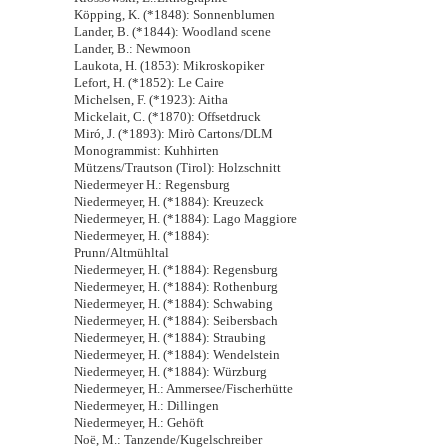
Köpping, K. (*1848): Sonnenblumen
Lander, B. (*1844): Woodland scene
Lander, B.: Newmoon
Laukota, H. (1853): Mikroskopiker
Lefort, H. (*1852): Le Caire
Michelsen, F. (*1923): Aitha
Mickelait, C. (*1870): Offsetdruck
Miró, J. (*1893): Mirò Cartons/DLM
Monogrammist: Kuhhirten
Mützens/Trautson (Tirol): Holzschnitt
Niedermeyer H.: Regensburg
Niedermeyer, H. (*1884): Kreuzeck
Niedermeyer, H. (*1884): Lago Maggiore
Niedermeyer, H. (*1884):
Prunn/Altmühltal
Niedermeyer, H. (*1884): Regensburg
Niedermeyer, H. (*1884): Rothenburg
Niedermeyer, H. (*1884): Schwabing
Niedermeyer, H. (*1884): Seibersbach
Niedermeyer, H. (*1884): Straubing
Niedermeyer, H. (*1884): Wendelstein
Niedermeyer, H. (*1884): Würzburg
Niedermeyer, H.: Ammersee/Fischerhütte
Niedermeyer, H.: Dillingen
Niedermeyer, H.: Gehöft
Noë, M.: Tanzende/Kugelschreiber