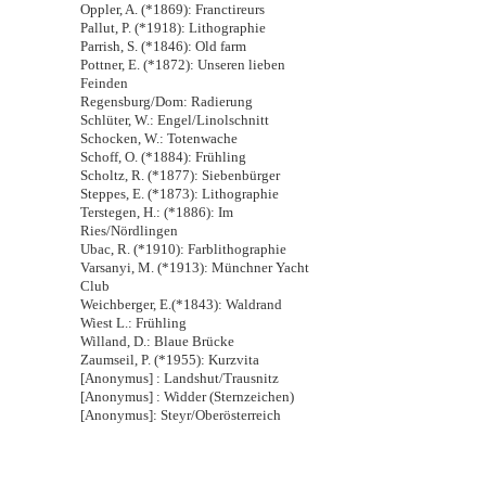
Oppler, A. (*1869): Franctireurs
Pallut, P. (*1918): Lithographie
Parrish, S. (*1846): Old farm
Pottner, E. (*1872): Unseren lieben
Feinden
Regensburg/Dom: Radierung
Schlüter, W.: Engel/Linolschnitt
Schocken, W.: Totenwache
Schoff, O. (*1884): Frühling
Scholtz, R. (*1877): Siebenbürger
Steppes, E. (*1873): Lithographie
Terstegen, H.: (*1886): Im
Ries/Nördlingen
Ubac, R. (*1910): Farblithographie
Varsanyi, M. (*1913): Münchner Yacht
Club
Weichberger, E.(*1843): Waldrand
Wiest L.: Frühling
Willand, D.: Blaue Brücke
Zaumseil, P. (*1955): Kurzvita
[Anonymus] : Landshut/Trausnitz
[Anonymus] : Widder (Sternzeichen)
[Anonymus]: Steyr/Oberösterreich