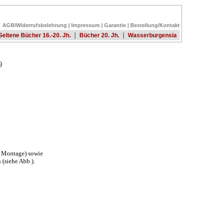
AGB/Widerrufsbelehrung
|
Impressum
|
Garantie
|
Bestellung/Kontakt
|
|
Seltene Bücher 16.-20. Jh.
Bücher 20. Jh.
Wasserburgensia
9
r Montage) sowie
 (siehe Abb.).