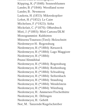
Köpping, K. (*1848): Sonnenblumen
Lander, B. (*1844): Woodland scene
Lander, B.: Newmoon
Laukota, H. (1853): Mikroskopiker
Lefort, H. (*1852): Le Caire
Michelsen, F. (*1923): Aitha
Mickelait, C. (*1870): Offsetdruck
Miró, J. (*1893): Mirò Cartons/DLM
Monogrammist: Kuhhirten
Mützens/Trautson (Tirol): Holzschnitt
Niedermeyer H.: Regensburg
Niedermeyer, H. (*1884): Kreuzeck
Niedermeyer, H. (*1884): Lago Maggiore
Niedermeyer, H. (*1884):
Prunn/Altmühltal
Niedermeyer, H. (*1884): Regensburg
Niedermeyer, H. (*1884): Rothenburg
Niedermeyer, H. (*1884): Schwabing
Niedermeyer, H. (*1884): Seibersbach
Niedermeyer, H. (*1884): Straubing
Niedermeyer, H. (*1884): Wendelstein
Niedermeyer, H. (*1884): Würzburg
Niedermeyer, H.: Ammersee/Fischerhütte
Niedermeyer, H.: Dillingen
Niedermeyer, H.: Gehöft
Noë, M.: Tanzende/Kugelschreiber