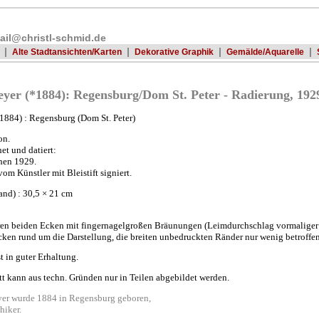
ail@christl-schmid.de
|
|
|
|
Alte Stadtansichten/Karten
Dekorative Graphik
Gemälde/Aquarelle
yer (*1884): Regensburg/Dom St. Peter - Radierung, 192
1884) : Regensburg (Dom St. Peter)
on.
net und datiert:
hen 1929.
vom Künstler mit Bleistift signiert.
and) : 30,5 × 21 cm
eren beiden Ecken mit fingernagelgroßen Bräunungen (Leimdurchschlag vormalige
cken rund um die Darstellung, die breiten unbedruckten Ränder nur wenig betroffen
t in guter Erhaltung.
 kann aus techn. Gründen nur in Teilen abgebildet werden.
yer wurde 1884 in Regensburg geboren,
hiker.