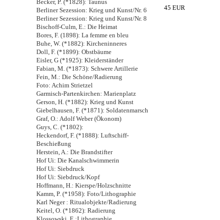
Becker, P. (*1828): Taunus
45 EUR
Berliner Sezession: Krieg und Kunst/Nr. 6
Berliner Sezession: Krieg und Kunst/Nr. 8
Bischoff-Culm, E.: Die Heimat
Bores, F. (1898): La femme en bleu
Buhe, W. (*1882): Kircheninneres
Doll, F. (*1899): Obstbäume
Eisler, G (*1925): Kleiderständer
Fabian, M. (*1873): Schwere Artillerie
Fein, M.: Die Schöne/Radierung
Foto: Achim Strietzel
Garmisch-Partenkirchen: Marienplatz
Gerson, H. (*1882): Krieg und Kunst
Giebelhausen, F. (*1871): Soldatenmarsch
Graf, O.: Adolf Weber (Ökonom)
Guys, C. (*1802):
Heckendorf, F. (*1888): Luftschiff-
Beschießung
Herstein, A.: Die Brandstifter
Hof Ui: Die Kanalschwimmerin
Hof Ui: Siebdruck
Hof Ui: Siebdruck/Kopf
Hoffmann, H.: Kierspe/Holzschnitte
Kamm, P. (*1958): Foto/Lithographie
Karl Neger : Ritualobjekte/Radierung
Keitel, O. (*1862): Radierung
Klossowski, E.:Lithographie