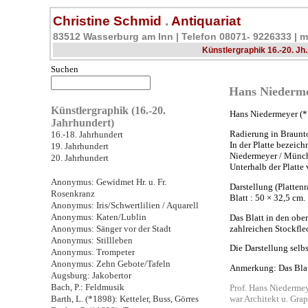
Christine Schmid
.
Antiquariat
83512 Wasserburg am Inn | Telefon 08071- 9226333 |
m
Künstlergraphik 16.-20. Jh.
Suchen
Hans Niederme
Künstlergraphik (16.-20.
Hans Niedermeyer (*
Jahrhundert)
Radierung in Braunt
16.-18. Jahrhundert
In der Platte bezeich
19. Jahrhundert
Niedermeyer / Münc
20. Jahrhundert
Unterhalb der Platte 
Anonymus: Gewidmet Hr. u. Fr.
Darstellung (Plattenr
Rosenkranz
Blatt : 50 × 32,5 cm.
Anonymus: Iris/Schwertlilien / Aquarell
Anonymus: Katen/Lublin
Das Blatt in den ob
zahlreichen Stockfle
Anonymus: Sänger vor der Stadt
Anonymus: Stillleben
Die Darstellung selbs
Anonymus: Trompeter
Anonymus: Zehn Gebote/Tafeln
Anmerkung: Das Blatt
Augsburg: Jakobertor
Bach, P.: Feldmusik
Prof. Hans Niederme
Barth, L. (*1898): Ketteler, Buss, Görres
war Architekt u. Grap