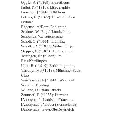
Oppler, A. (*1869): Franctireurs
Pallut, P. (*1918): Lithographie
Parrish, S. (*1846): Old farm
Pottner, E. (*1872): Unseren lieben
Feinden
Regensburg/Dom: Radierung
Schlüter, W.: Engel/Linolschnitt
Schocken, W.: Totenwache
Schoff, O. (*1884): Frühling
Scholtz, R. (*1877): Siebenbürger
Steppes, E. (*1873): Lithographie
Terstegen, H.: (*1886): Im
Ries/Nördlingen
Ubac, R. (*1910): Farblithographie
Varsanyi, M. (*1913): Münchner Yacht
Club
Weichberger, E.(*1843): Waldrand
Wiest L.: Frühling
Willand, D.: Blaue Brücke
Zaumseil, P. (*1955): Kurzvita
[Anonymus] : Landshut/Trausnitz
[Anonymus] : Widder (Sternzeichen)
[Anonymus]: Steyr/Oberösterreich