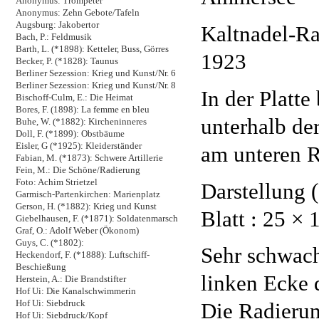
Anonymus: Trompeter
Anonymus: Zehn Gebote/Tafeln
Augsburg: Jakobertor
Kaltnadel-Ra
Bach, P.: Feldmusik
Barth, L. (*1898): Ketteler, Buss, Görres
1923
Becker, P. (*1828): Taunus
Berliner Sezession: Krieg und Kunst/Nr. 6
Berliner Sezession: Krieg und Kunst/Nr. 8
In der Platte
Bischoff-Culm, E.: Die Heimat
Bores, F. (1898): La femme en bleu
unterhalb der
Buhe, W. (*1882): Kircheninneres
Doll, F. (*1899): Obstbäume
Eisler, G (*1925): Kleiderständer
am unteren R
Fabian, M. (*1873): Schwere Artillerie
Fein, M.: Die Schöne/Radierung
Foto: Achim Strietzel
Darstellung (
Garmisch-Partenkirchen: Marienplatz
Gerson, H. (*1882): Krieg und Kunst
Blatt : 25 × 
Giebelhausen, F. (*1871): Soldatenmarsch
Graf, O.: Adolf Weber (Ökonom)
Guys, C. (*1802):
Sehr schwach
Heckendorf, F. (*1888): Luftschiff-
Beschießung
linken Ecke 
Herstein, A.: Die Brandstifter
Hof Ui: Die Kanalschwimmerin
Hof Ui: Siebdruck
Die Radierun
Hof Ui: Siebdruck/Kopf