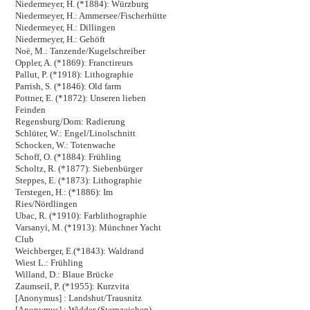
Niedermeyer, H. (*1884): Würzburg
Niedermeyer, H.: Ammersee/Fischerhütte
Niedermeyer, H.: Dillingen
Niedermeyer, H.: Gehöft
Noë, M.: Tanzende/Kugelschreiber
Oppler, A. (*1869): Franctireurs
Pallut, P. (*1918): Lithographie
Parrish, S. (*1846): Old farm
Pottner, E. (*1872): Unseren lieben
Feinden
Regensburg/Dom: Radierung
Schlüter, W.: Engel/Linolschnitt
Schocken, W.: Totenwache
Schoff, O. (*1884): Frühling
Scholtz, R. (*1877): Siebenbürger
Steppes, E. (*1873): Lithographie
Terstegen, H.: (*1886): Im
Ries/Nördlingen
Ubac, R. (*1910): Farblithographie
Varsanyi, M. (*1913): Münchner Yacht
Club
Weichberger, E.(*1843): Waldrand
Wiest L.: Frühling
Willand, D.: Blaue Brücke
Zaumseil, P. (*1955): Kurzvita
[Anonymus] : Landshut/Trausnitz
[Anonymus] : Widder (Sternzeichen)