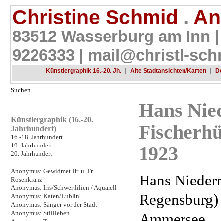
Christine Schmid
.
Ant
83512 Wasserburg am Inn |
9226333 |
mail@christl-sch
|
|
Künstlergraphik 16.-20. Jh.
Alte Stadtansichten/Karten
D
Suchen
Hans Nie
Künstlergraphik (16.-20.
Fischerh
Jahrhundert)
16.-18. Jahrhundert
19. Jahrhundert
1923
20. Jahrhundert
Anonymus: Gewidmet Hr. u. Fr.
Hans Nieder
Rosenkranz
Anonymus: Iris/Schwertlilien / Aquarell
Regensburg) 
Anonymus: Katen/Lublin
Anonymus: Sänger vor der Stadt
Anonymus: Stillleben
Ammersee