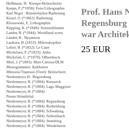
Hoffmann, H.: Kierspe/Holzschnitte
Kamm, P. (*1958): Foto/Lithographie
Prof. Hans 
Karl Neger : Ritualobjekte/Radierung
Keitel, O. (*1862): Radierung
Regensburg 
Klossowski, E.:Lithographie
Köpping, K. (*1848): Sonnenblumen
war Architek
Lander, B. (*1844): Woodland scene
Lander, B.: Newmoon
Laukota, H. (1853): Mikroskopiker
25 EUR
Lefort, H. (*1852): Le Caire
Michelsen, F. (*1923): Aitha
Mickelait, C. (*1870): Offsetdruck
Miró, J. (*1893): Mirò Cartons/DLM
Monogrammist: Kuhhirten
Mützens/Trautson (Tirol): Holzschnitt
Niedermeyer H.: Regensburg
Niedermeyer, H. (*1884): Kreuzeck
Niedermeyer, H. (*1884): Lago Maggiore
Niedermeyer, H. (*1884):
Prunn/Altmühltal
Niedermeyer, H. (*1884): Regensburg
Niedermeyer, H. (*1884): Rothenburg
Niedermeyer, H. (*1884): Schwabing
Niedermeyer, H. (*1884): Seibersbach
Niedermeyer, H. (*1884): Straubing
Niedermeyer, H. (*1884): Wendelstein