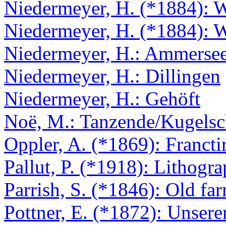
Niedermeyer, H. (*1884): W
Niedermeyer, H. (*1884): 
Niedermeyer, H.: Ammersee
Niedermeyer, H.: Dillingen
Niedermeyer, H.: Gehöft
Noë, M.: Tanzende/Kugelsc
Oppler, A. (*1869): Francti
Pallut, P. (*1918): Lithogra
Parrish, S. (*1846): Old fa
Pottner, E. (*1872): Unsere