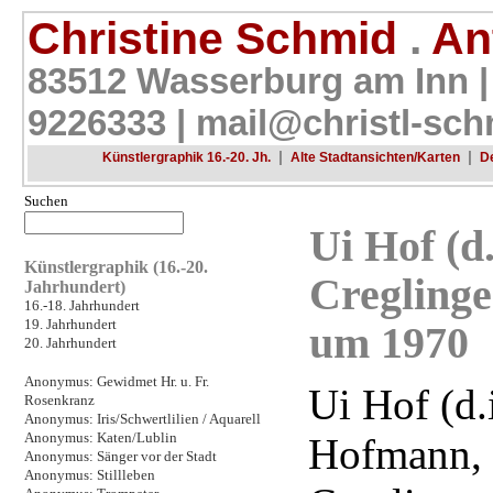
Christine Schmid
.
Ant
83512 Wasserburg am Inn |
9226333 |
mail@christl-sch
|
|
Künstlergraphik 16.-20. Jh.
Alte Stadtansichten/Karten
D
Suchen
Ui Hof (d
Künstlergraphik (16.-20.
Creglinge
Jahrhundert)
16.-18. Jahrhundert
19. Jahrhundert
um 1970
20. Jahrhundert
Anonymus: Gewidmet Hr. u. Fr.
Ui Hof (d.
Rosenkranz
Anonymus: Iris/Schwertlilien / Aquarell
Anonymus: Katen/Lublin
Hofmann,
Anonymus: Sänger vor der Stadt
Anonymus: Stillleben