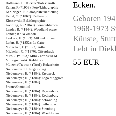
Ecken.
Hoffmann, H.: Kierspe/Holzschnitte
Kamm, P. (*1958): Foto/Lithographie
Karl Neger : Ritualobjekte/Radierung
Geboren 1945
Keitel, O. (*1862): Radierung
Klossowski, E.:Lithographie
Köpping, K. (*1848): Sonnenblumen
1968-1973 S
Lander, B. (*1844): Woodland scene
Lander, B.: Newmoon
Künste, Stutt
Laukota, H. (1853): Mikroskopiker
Lefort, H. (*1852): Le Caire
Lebt in Diek
Michelsen, F. (*1923): Aitha
Mickelait, C. (*1870): Offsetdruck
Miró, J. (*1893): Mirò Cartons/DLM
55 EUR
Monogrammist: Kuhhirten
Mützens/Trautson (Tirol): Holzschnitt
Niedermeyer H.: Regensburg
Niedermeyer, H. (*1884): Kreuzeck
Niedermeyer, H. (*1884): Lago Maggiore
Niedermeyer, H. (*1884):
Prunn/Altmühltal
Niedermeyer, H. (*1884): Regensburg
Niedermeyer, H. (*1884): Rothenburg
Niedermeyer, H. (*1884): Schwabing
Niedermeyer, H. (*1884): Seibersbach
Niedermeyer, H. (*1884): Straubing
Niedermeyer, H. (*1884): Wendelstein