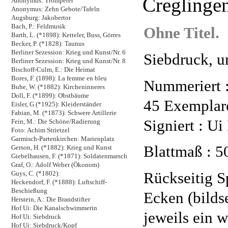
Creglingen
Anonymus: Trompeter
Anonymus: Zehn Gebote/Tafeln
Augsburg: Jakobertor
Bach, P.: Feldmusik
Ohne Titel.
Barth, L. (*1898): Ketteler, Buss, Görres
Becker, P. (*1828): Taunus
Berliner Sezession: Krieg und Kunst/Nr. 6
Siebdruck, 
Berliner Sezession: Krieg und Kunst/Nr. 8
Bischoff-Culm, E.: Die Heimat
Bores, F. (1898): La femme en bleu
Nummeriert :
Buhe, W. (*1882): Kircheninneres
Doll, F. (*1899): Obstbäume
45 Exemplar
Eisler, G (*1925): Kleiderständer
Fabian, M. (*1873): Schwere Artillerie
Signiert : Ui
Fein, M.: Die Schöne/Radierung
Foto: Achim Strietzel
Garmisch-Partenkirchen: Marienplatz
Blattmaß : 5
Gerson, H. (*1882): Krieg und Kunst
Giebelhausen, F. (*1871): Soldatenmarsch
Graf, O.: Adolf Weber (Ökonom)
Rückseitig S
Guys, C. (*1802):
Heckendorf, F. (*1888): Luftschiff-
Beschießung
Ecken (bildse
Herstein, A.: Die Brandstifter
Hof Ui: Die Kanalschwimmerin
jeweils ein 
Hof Ui: Siebdruck
Hof Ui: Siebdruck/Kopf