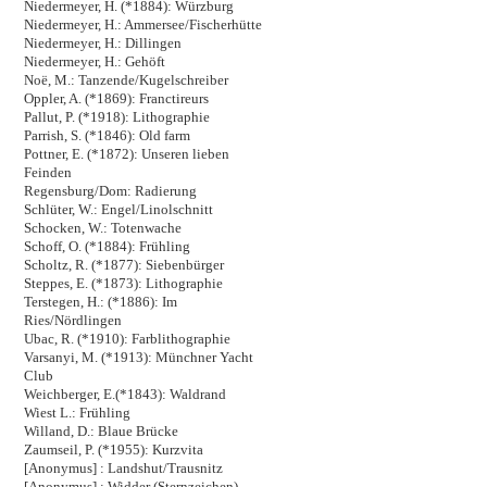
Niedermeyer, H. (*1884): Würzburg
Niedermeyer, H.: Ammersee/Fischerhütte
Niedermeyer, H.: Dillingen
Niedermeyer, H.: Gehöft
Noë, M.: Tanzende/Kugelschreiber
Oppler, A. (*1869): Franctireurs
Pallut, P. (*1918): Lithographie
Parrish, S. (*1846): Old farm
Pottner, E. (*1872): Unseren lieben
Feinden
Regensburg/Dom: Radierung
Schlüter, W.: Engel/Linolschnitt
Schocken, W.: Totenwache
Schoff, O. (*1884): Frühling
Scholtz, R. (*1877): Siebenbürger
Steppes, E. (*1873): Lithographie
Terstegen, H.: (*1886): Im
Ries/Nördlingen
Ubac, R. (*1910): Farblithographie
Varsanyi, M. (*1913): Münchner Yacht
Club
Weichberger, E.(*1843): Waldrand
Wiest L.: Frühling
Willand, D.: Blaue Brücke
Zaumseil, P. (*1955): Kurzvita
[Anonymus] : Landshut/Trausnitz
[Anonymus] : Widder (Sternzeichen)