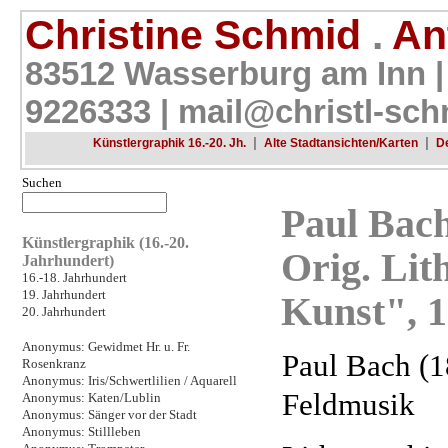
Christine Schmid
.
Ant
83512 Wasserburg am Inn |
9226333 |
mail@christl-sch
|
|
Künstlergraphik 16.-20. Jh.
Alte Stadtansichten/Karten
D
Suchen
Paul Bach
Künstlergraphik (16.-20.
Orig. Lit
Jahrhundert)
16.-18. Jahrhundert
19. Jahrhundert
Kunst", 
20. Jahrhundert
Anonymus: Gewidmet Hr. u. Fr.
Paul Bach (1
Rosenkranz
Anonymus: Iris/Schwertlilien / Aquarell
Feldmusik
Anonymus: Katen/Lublin
Anonymus: Sänger vor der Stadt
Anonymus: Stillleben