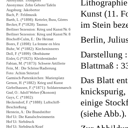
Lithographie
Anonymus: Trompeter
Anonymus: Zehn Gebote/Tafeln
Augsburg: Jakobertor
Kunst (11. Fo
Bach, P.: Feldmusik
Barth, L. (*1898): Ketteler, Buss, Görres
im Stein bez
Becker, P. (*1828): Taunus
Berliner Sezession: Krieg und Kunst/Nr. 6
Berliner Sezession: Krieg und Kunst/Nr. 8
Berlin, Juliu
Bischoff-Culm, E.: Die Heimat
Bores, F. (1898): La femme en bleu
Buhe, W. (*1882): Kircheninneres
Darstellung 
Doll, F. (*1899): Obstbäume
Eisler, G (*1925): Kleiderständer
Blattmaß : 3
Fabian, M. (*1873): Schwere Artillerie
Fein, M.: Die Schöne/Radierung
Foto: Achim Strietzel
Das Blatt en
Garmisch-Partenkirchen: Marienplatz
Gerson, H. (*1882): Krieg und Kunst
Giebelhausen, F. (*1871): Soldatenmarsch
knickspurig, 
Graf, O.: Adolf Weber (Ökonom)
Guys, C. (*1802):
einige Stock
Heckendorf, F. (*1888): Luftschiff-
Beschießung
(siehe Abb.).
Herstein, A.: Die Brandstifter
Hof Ui: Die Kanalschwimmerin
Hof Ui: Siebdruck
Hof Ui: Siebdruck/Kopf