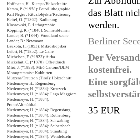
Zur Abbildun
Hoffmann, H.: Kierspe/Holzschnitte
Kamm, P. (*1958): Foto/Lithographie
das Blatt ni
Karl Neger : Ritualobjekte/Radierung
Keitel, O. (*1862): Radierung
werden.
Klossowski, E.:Lithographie
Köpping, K. (*1848): Sonnenblumen
Lander, B. (*1844): Woodland scene
Berliner Sec
Lander, B.: Newmoon
Laukota, H. (1853): Mikroskopiker
Lefort, H. (*1852): Le Caire
Der Versand
Michelsen, F. (*1923): Aitha
Mickelait, C. (*1870): Offsetdruck
kostenfrei.
Miró, J. (*1893): Mirò Cartons/DLM
Monogrammist: Kuhhirten
Mützens/Trautson (Tirol): Holzschnitt
Eine sorgfäl
Niedermeyer H.: Regensburg
Niedermeyer, H. (*1884): Kreuzeck
selbstverstä
Niedermeyer, H. (*1884): Lago Maggiore
Niedermeyer, H. (*1884):
Prunn/Altmühltal
35 EUR
Niedermeyer, H. (*1884): Regensburg
Niedermeyer, H. (*1884): Rothenburg
Niedermeyer, H. (*1884): Schwabing
Niedermeyer, H. (*1884): Seibersbach
Niedermeyer, H. (*1884): Straubing
Niedermeyer, H. (*1884): Wendelstein