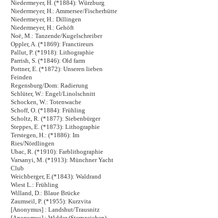
Niedermeyer, H. (*1884): Würzburg
Niedermeyer, H.: Ammersee/Fischerhütte
Niedermeyer, H.: Dillingen
Niedermeyer, H.: Gehöft
Noë, M.: Tanzende/Kugelschreiber
Oppler, A. (*1869): Franctireurs
Pallut, P. (*1918): Lithographie
Parrish, S. (*1846): Old farm
Pottner, E. (*1872): Unseren lieben
Feinden
Regensburg/Dom: Radierung
Schlüter, W.: Engel/Linolschnitt
Schocken, W.: Totenwache
Schoff, O. (*1884): Frühling
Scholtz, R. (*1877): Siebenbürger
Steppes, E. (*1873): Lithographie
Terstegen, H.: (*1886): Im
Ries/Nördlingen
Ubac, R. (*1910): Farblithographie
Varsanyi, M. (*1913): Münchner Yacht
Club
Weichberger, E.(*1843): Waldrand
Wiest L.: Frühling
Willand, D.: Blaue Brücke
Zaumseil, P. (*1955): Kurzvita
[Anonymus] : Landshut/Trausnitz
[Anonymus] : Widder (Sternzeichen)