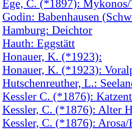
Ege, C. (*1897): Mykonos
Godin: Babenhausen (Schw
Hamburg: Deichtor
Hauth: Eggstätt
Honauer, K. (*1923):
Honauer, K. (*1923): Voral
Hutschenreuther, L.: Seelan
Kessler C. (*1876): Katzent
Kessler, C. (*1876): Alter H
Kessler, C. (*1876): Arosa/