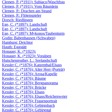
Clemen, P. (*1911): Subiaco/Waschfrau
Clemen, P. (*1911): Vom Bäumlein
Clemen, P.: Drachen am Strand
Clemen, P.: Flötenspieler
Dorsch: Riedlingen
Ege, C. (*1897): Landschaft
Ege, C. (*1897): Landschaft
Ege, C. (*1897): Mykonos/Taubenturm
Godin: Babenhausen (Schwaben)
Hamburg: Deichtor
Hauth: Eggstätt
Honauer, K. (*1923):
Honauer, K. (*1923): Voralpen
Hutschenreuther, L.: Seelandschaft
Kessler C. (*1876): Katzenthal/Elsass
Kessler, C. (*1876): Alter Herr (Porträt)
Kessler, C. (*1876): Arosa/Kapelle
Kessler, C. (*1876): Bäume
Kessler, C. (*1876): Bergpanorama
Kessler, C. (*1876): Brücke
Kessler, C. (*1876): Elsass
Kessler, C. (*1876): Elsass/Reichenweier
Kessler, C. (*1876): Frauenportrait
Kessler, C. (*1876): Gebirgsbach
Kessler, C. (*1876): Gebirgstal