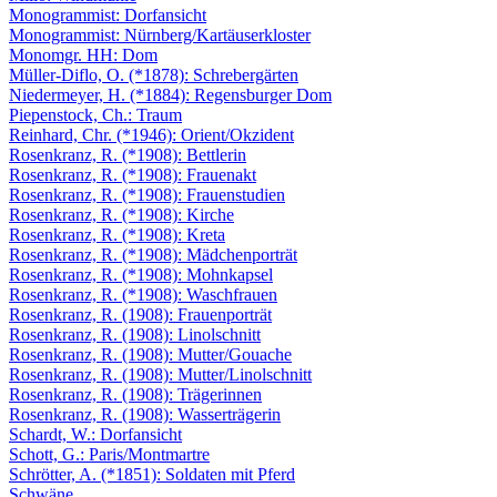
Monogrammist: Dorfansicht
Monogrammist: Nürnberg/Kartäuserkloster
Monomgr. HH: Dom
Müller-Diflo, O. (*1878): Schrebergärten
Niedermeyer, H. (*1884): Regensburger Dom
Piepenstock, Ch.: Traum
Reinhard, Chr. (*1946): Orient/Okzident
Rosenkranz, R. (*1908): Bettlerin
Rosenkranz, R. (*1908): Frauenakt
Rosenkranz, R. (*1908): Frauenstudien
Rosenkranz, R. (*1908): Kirche
Rosenkranz, R. (*1908): Kreta
Rosenkranz, R. (*1908): Mädchenporträt
Rosenkranz, R. (*1908): Mohnkapsel
Rosenkranz, R. (*1908): Waschfrauen
Rosenkranz, R. (1908): Frauenporträt
Rosenkranz, R. (1908): Linolschnitt
Rosenkranz, R. (1908): Mutter/Gouache
Rosenkranz, R. (1908): Mutter/Linolschnitt
Rosenkranz, R. (1908): Trägerinnen
Rosenkranz, R. (1908): Wasserträgerin
Schardt, W.: Dorfansicht
Schott, G.: Paris/Montmartre
Schrötter, A. (*1851): Soldaten mit Pferd
Schwäne