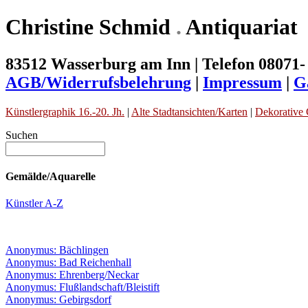
Christine Schmid
.
Antiquariat
83512 Wasserburg am Inn | Telefon 08071-
AGB/Widerrufsbelehrung
|
Impressum
|
G
Künstlergraphik 16.-20. Jh.
|
Alte Stadtansichten/Karten
|
Dekorative 
Suchen
Gemälde/Aquarelle
Künstler A-Z
Anonymus: Bächlingen
Anonymus: Bad Reichenhall
Anonymus: Ehrenberg/Neckar
Anonymus: Flußlandschaft/Bleistift
Anonymus: Gebirgsdorf