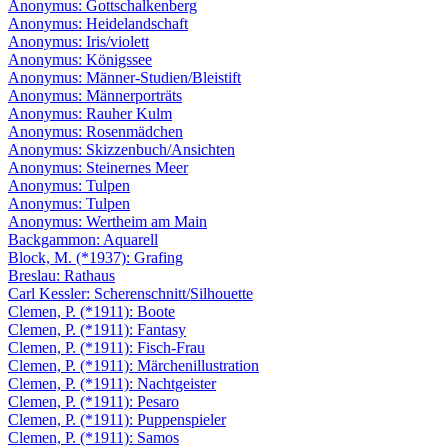
Anonymus: Gottschalkenberg
Anonymus: Heidelandschaft
Anonymus: Iris/violett
Anonymus: Königssee
Anonymus: Männer-Studien/Bleistift
Anonymus: Männerporträts
Anonymus: Rauher Kulm
Anonymus: Rosenmädchen
Anonymus: Skizzenbuch/Ansichten
Anonymus: Steinernes Meer
Anonymus: Tulpen
Anonymus: Tulpen
Anonymus: Wertheim am Main
Backgammon: Aquarell
Block, M. (*1937): Grafing
Breslau: Rathaus
Carl Kessler: Scherenschnitt/Silhouette
Clemen, P. (*1911): Boote
Clemen, P. (*1911): Fantasy
Clemen, P. (*1911): Fisch-Frau
Clemen, P. (*1911): Märchenillustration
Clemen, P. (*1911): Nachtgeister
Clemen, P. (*1911): Pesaro
Clemen, P. (*1911): Puppenspieler
Clemen, P. (*1911): Samos