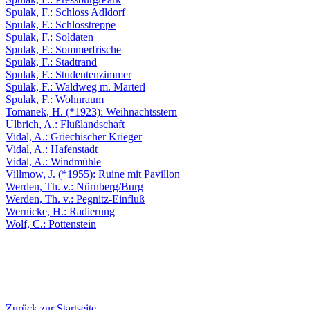
Spulak, F.: Schloss Adldorf
Spulak, F.: Schlosstreppe
Spulak, F.: Soldaten
Spulak, F.: Sommerfrische
Spulak, F.: Stadtrand
Spulak, F.: Studentenzimmer
Spulak, F.: Waldweg m. Marterl
Spulak, F.: Wohnraum
Tomanek, H. (*1923): Weihnachtsstern
Ulbrich, A.: Flußlandschaft
Vidal, A.: Griechischer Krieger
Vidal, A.: Hafenstadt
Vidal, A.: Windmühle
Villmow, J. (*1955): Ruine mit Pavillon
Werden, Th. v.: Nürnberg/Burg
Werden, Th. v.: Pegnitz-Einfluß
Wernicke, H.: Radierung
Wolf, C.: Pottenstein
Zurück zur Startseite