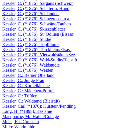
Kessler, C. (*1876): Sargans (Schweiz)
Kessler, C. (*1876): Schäfer u. Hund
Kessler, C. (*1876): Schlanders
Kessler, C. (*1876): Schneerosen u.a.
Kessler, C. (*1876): Schwäne/Tauben
Kessler, C. (*1876): Skizzenblätter
Kessler, C. (*1876): St. Odilien (Elsass)
Kessler, C. (*1876): Studie
Kessler, C. (*1876): Topfblume
Kessler, C. (*1876): Turckheim/Elsass
Kessler, C. (*1876): Vierwaldstätter-See
Kessler, C. (*1876): Wald-Studie/Bleistift
Kessler, C. (*1876): Waldstudie
Kessler, C. (*1876): Weiden
Kessler, C.: Berner Oberland
Kessler, C.: Junge Frau
Kessler, C.: Kornelkirsche
Kessler, C.: Mädchen-Porträt
Kessler, C.: Tüftler
Kessler, C.: Waldrand (Bleistift)
Kessler, Carl (*1876): Kufstein/Pendling
Lang, H. (*1898): Kastanie
Macquarrie, M.: Hafen/Cottage
Meier, E.: Dürnstein
Millo: Windmühle