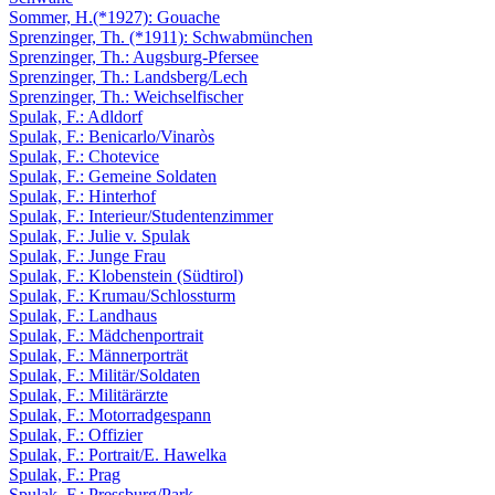
Sommer, H.(*1927): Gouache
Sprenzinger, Th. (*1911): Schwabmünchen
Sprenzinger, Th.: Augsburg-Pfersee
Sprenzinger, Th.: Landsberg/Lech
Sprenzinger, Th.: Weichselfischer
Spulak, F.: Adldorf
Spulak, F.: Benicarlo/Vinaròs
Spulak, F.: Chotevice
Spulak, F.: Gemeine Soldaten
Spulak, F.: Hinterhof
Spulak, F.: Interieur/Studentenzimmer
Spulak, F.: Julie v. Spulak
Spulak, F.: Junge Frau
Spulak, F.: Klobenstein (Südtirol)
Spulak, F.: Krumau/Schlossturm
Spulak, F.: Landhaus
Spulak, F.: Mädchenportrait
Spulak, F.: Männerporträt
Spulak, F.: Militär/Soldaten
Spulak, F.: Militärärzte
Spulak, F.: Motorradgespann
Spulak, F.: Offizier
Spulak, F.: Portrait/E. Hawelka
Spulak, F.: Prag
Spulak, F.: Pressburg/Park