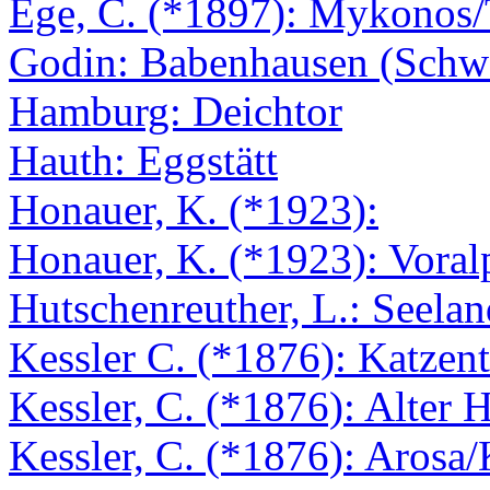
Ege, C. (*1897): Mykonos
Godin: Babenhausen (Schw
Hamburg: Deichtor
Hauth: Eggstätt
Honauer, K. (*1923):
Honauer, K. (*1923): Voral
Hutschenreuther, L.: Seelan
Kessler C. (*1876): Katzent
Kessler, C. (*1876): Alter H
Kessler, C. (*1876): Arosa/