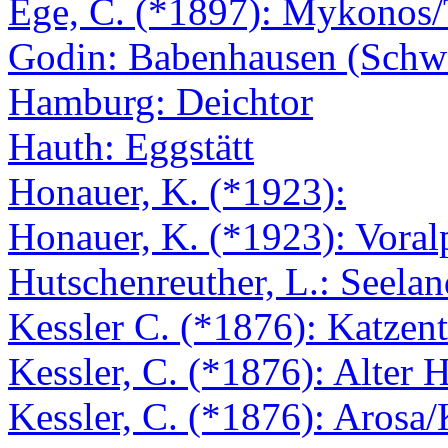
Ege, C. (*1897): Mykonos
Godin: Babenhausen (Schw
Hamburg: Deichtor
Hauth: Eggstätt
Honauer, K. (*1923):
Honauer, K. (*1923): Voral
Hutschenreuther, L.: Seelan
Kessler C. (*1876): Katzent
Kessler, C. (*1876): Alter H
Kessler, C. (*1876): Arosa/