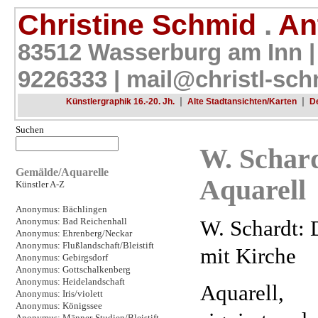
Christine Schmid
.
Ant
83512 Wasserburg am Inn |
9226333 |
mail@christl-sch
|
|
Künstlergraphik 16.-20. Jh.
Alte Stadtansichten/Karten
D
Suchen
W. Schard
Gemälde/Aquarelle
Aquarell
Künstler A-Z
Anonymus: Bächlingen
W. Schardt: 
Anonymus: Bad Reichenhall
Anonymus: Ehrenberg/Neckar
Anonymus: Flußlandschaft/Bleistift
mit Kirche
Anonymus: Gebirgsdorf
Anonymus: Gottschalkenberg
Anonymus: Heidelandschaft
Aquarell,
Anonymus: Iris/violett
Anonymus: Königssee
Anonymus: Männer-Studien/Bleistift