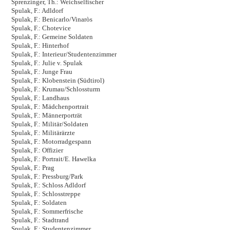
Sprenzinger, Th.: Weichselfischer
Spulak, F.: Adldorf
Spulak, F.: Benicarlo/Vinaròs
Spulak, F.: Chotevice
Spulak, F.: Gemeine Soldaten
Spulak, F.: Hinterhof
Spulak, F.: Interieur/Studentenzimmer
Spulak, F.: Julie v. Spulak
Spulak, F.: Junge Frau
Spulak, F.: Klobenstein (Südtirol)
Spulak, F.: Krumau/Schlossturm
Spulak, F.: Landhaus
Spulak, F.: Mädchenportrait
Spulak, F.: Männerporträt
Spulak, F.: Militär/Soldaten
Spulak, F.: Militärärzte
Spulak, F.: Motorradgespann
Spulak, F.: Offizier
Spulak, F.: Portrait/E. Hawelka
Spulak, F.: Prag
Spulak, F.: Pressburg/Park
Spulak, F.: Schloss Adldorf
Spulak, F.: Schlosstreppe
Spulak, F.: Soldaten
Spulak, F.: Sommerfrische
Spulak, F.: Stadtrand
Spulak, F.: Studentenzimmer