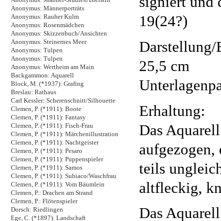
signiert und d
Anonymus: Männerporträts
19(24?)
Anonymus: Rauher Kulm
Anonymus: Rosenmädchen
Anonymus: Skizzenbuch/Ansichten
Darstellung/B
Anonymus: Steinernes Meer
Anonymus: Tulpen
Anonymus: Tulpen
25,5 cm
Anonymus: Wertheim am Main
Backgammon: Aquarell
Unterlagenpa
Block, M. (*1937): Grafing
Breslau: Rathaus
Carl Kessler: Scherenschnitt/Silhouette
Erhaltung:
Clemen, P. (*1911): Boote
Clemen, P. (*1911): Fantasy
Das Aquarell
Clemen, P. (*1911): Fisch-Frau
Clemen, P. (*1911): Märchenillustration
Clemen, P. (*1911): Nachtgeister
aufgezogen, 
Clemen, P. (*1911): Pesaro
Clemen, P. (*1911): Puppenspieler
teils ungleic
Clemen, P. (*1911): Samos
Clemen, P. (*1911): Subiaco/Waschfrau
altfleckig, k
Clemen, P. (*1911): Vom Bäumlein
Clemen, P.: Drachen am Strand
Clemen, P.: Flötenspieler
Das Aquarell
Dorsch: Riedlingen
Ege, C. (*1897): Landschaft