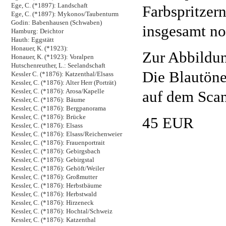
Ege, C. (*1897): Landschaft
Farbspritzer
Ege, C. (*1897): Mykonos/Taubenturm
Godin: Babenhausen (Schwaben)
insgesamt noc
Hamburg: Deichtor
Hauth: Eggstätt
Honauer, K. (*1923):
Zur Abbildu
Honauer, K. (*1923): Voralpen
Hutschenreuther, L.: Seelandschaft
Die Blautöne 
Kessler C. (*1876): Katzenthal/Elsass
Kessler, C. (*1876): Alter Herr (Porträt)
Kessler, C. (*1876): Arosa/Kapelle
auf dem Scan
Kessler, C. (*1876): Bäume
Kessler, C. (*1876): Bergpanorama
Kessler, C. (*1876): Brücke
45 EUR
Kessler, C. (*1876): Elsass
Kessler, C. (*1876): Elsass/Reichenweier
Kessler, C. (*1876): Frauenportrait
Kessler, C. (*1876): Gebirgsbach
Kessler, C. (*1876): Gebirgstal
Kessler, C. (*1876): Gehöft/Weiler
Kessler, C. (*1876): Großmutter
Kessler, C. (*1876): Herbstbäume
Kessler, C. (*1876): Herbstwald
Kessler, C. (*1876): Hirzeneck
Kessler, C. (*1876): Hochtal/Schweiz
Kessler, C. (*1876): Katzenthal