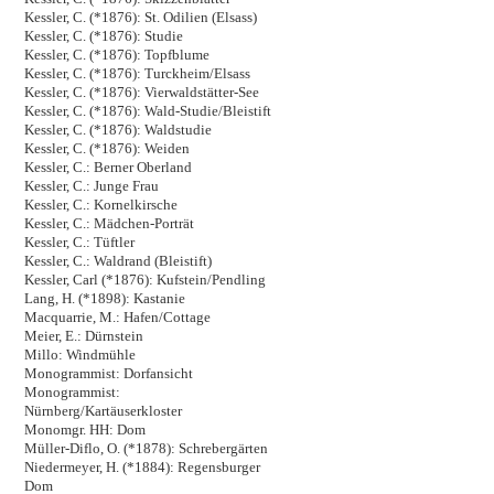
Kessler, C. (*1876): St. Odilien (Elsass)
Kessler, C. (*1876): Studie
Kessler, C. (*1876): Topfblume
Kessler, C. (*1876): Turckheim/Elsass
Kessler, C. (*1876): Vierwaldstätter-See
Kessler, C. (*1876): Wald-Studie/Bleistift
Kessler, C. (*1876): Waldstudie
Kessler, C. (*1876): Weiden
Kessler, C.: Berner Oberland
Kessler, C.: Junge Frau
Kessler, C.: Kornelkirsche
Kessler, C.: Mädchen-Porträt
Kessler, C.: Tüftler
Kessler, C.: Waldrand (Bleistift)
Kessler, Carl (*1876): Kufstein/Pendling
Lang, H. (*1898): Kastanie
Macquarrie, M.: Hafen/Cottage
Meier, E.: Dürnstein
Millo: Windmühle
Monogrammist: Dorfansicht
Monogrammist:
Nürnberg/Kartäuserkloster
Monomgr. HH: Dom
Müller-Diflo, O. (*1878): Schrebergärten
Niedermeyer, H. (*1884): Regensburger
Dom