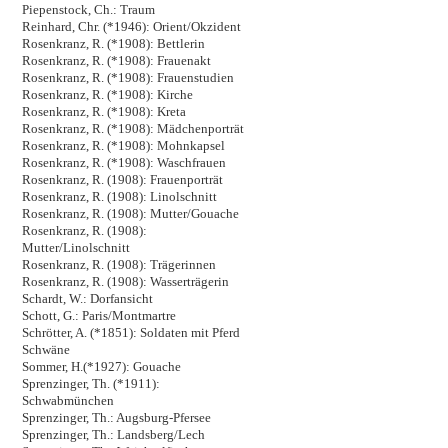
Piepenstock, Ch.: Traum
Reinhard, Chr. (*1946): Orient/Okzident
Rosenkranz, R. (*1908): Bettlerin
Rosenkranz, R. (*1908): Frauenakt
Rosenkranz, R. (*1908): Frauenstudien
Rosenkranz, R. (*1908): Kirche
Rosenkranz, R. (*1908): Kreta
Rosenkranz, R. (*1908): Mädchenporträt
Rosenkranz, R. (*1908): Mohnkapsel
Rosenkranz, R. (*1908): Waschfrauen
Rosenkranz, R. (1908): Frauenporträt
Rosenkranz, R. (1908): Linolschnitt
Rosenkranz, R. (1908): Mutter/Gouache
Rosenkranz, R. (1908):
Mutter/Linolschnitt
Rosenkranz, R. (1908): Trägerinnen
Rosenkranz, R. (1908): Wasserträgerin
Schardt, W.: Dorfansicht
Schott, G.: Paris/Montmartre
Schrötter, A. (*1851): Soldaten mit Pferd
Schwäne
Sommer, H.(*1927): Gouache
Sprenzinger, Th. (*1911):
Schwabmünchen
Sprenzinger, Th.: Augsburg-Pfersee
Sprenzinger, Th.: Landsberg/Lech