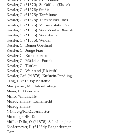
Kessler, C. (*1876): St. Odilien (Elsass)
Kessler, C. (*1876): Studie
Kessler, C. (*1876): Topfblume
Kessler, C. (*1876): Turckheim/Elsass
Kessler, C. (*1876): Vierwaldstätter-See
Kessler, C. (*1876): Wald-Studie/Bleistift
Kessler, C. (*1876): Waldstudie
Kessler, C. (*1876): Weiden
Kessler, C.: Berner Oberland
Kessler, C.: Junge Frau
Kessler, C.: Kornelkirsche
Kessler, C.: Mädchen-Porträt
Kessler, C.: Tüftler
Kessler, C.: Waldrand (Bleistift)
Kessler, Carl (*1876): Kufstein/Pendling
Lang, H. (*1898): Kastanie
Macquarrie, M.: Hafen/Cottage
Meier, E.: Dürnstein
Millo: Windmühle
Monogrammist: Dorfansicht
Monogrammist:
Nürnberg/Kartäuserkloster
Monomgr. HH: Dom
Müller-Diflo, O. (*1878): Schrebergärten
Niedermeyer, H. (*1884): Regensburger
Dom