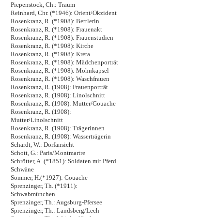
Piepenstock, Ch.: Traum
Reinhard, Chr. (*1946): Orient/Okzident
Rosenkranz, R. (*1908): Bettlerin
Rosenkranz, R. (*1908): Frauenakt
Rosenkranz, R. (*1908): Frauenstudien
Rosenkranz, R. (*1908): Kirche
Rosenkranz, R. (*1908): Kreta
Rosenkranz, R. (*1908): Mädchenporträt
Rosenkranz, R. (*1908): Mohnkapsel
Rosenkranz, R. (*1908): Waschfrauen
Rosenkranz, R. (1908): Frauenporträt
Rosenkranz, R. (1908): Linolschnitt
Rosenkranz, R. (1908): Mutter/Gouache
Rosenkranz, R. (1908):
Mutter/Linolschnitt
Rosenkranz, R. (1908): Trägerinnen
Rosenkranz, R. (1908): Wasserträgerin
Schardt, W.: Dorfansicht
Schott, G.: Paris/Montmartre
Schrötter, A. (*1851): Soldaten mit Pferd
Schwäne
Sommer, H.(*1927): Gouache
Sprenzinger, Th. (*1911):
Schwabmünchen
Sprenzinger, Th.: Augsburg-Pfersee
Sprenzinger, Th.: Landsberg/Lech