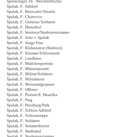
Sprenzinger, Th.: Weichselfischer
Spulak, F.: Adldorf
Spulak, F.: Benicarlo/Vinaròs
Spulak, F.: Chotevice
Spulak, F.: Gemeine Soldaten
Spulak, F.: Hinterhof
Spulak, F.: Interieur/Studentenzimmer
Spulak, F.: Julie v. Spulak
Spulak, F.: Junge Frau
Spulak, F.: Klobenstein (Südtirol)
Spulak, F.: Krumau/Schlossturm
Spulak, F.: Landhaus
Spulak, F.: Mädchenportrait
Spulak, F.: Männerporträt
Spulak, F.: Militär/Soldaten
Spulak, F.: Militärärzte
Spulak, F.: Motorradgespann
Spulak, F.: Offizier
Spulak, F.: Portrait/E. Hawelka
Spulak, F.: Prag
Spulak, F.: Pressburg/Park
Spulak, F.: Schloss Adldorf
Spulak, F.: Schlosstreppe
Spulak, F.: Soldaten
Spulak, F.: Sommerfrische
Spulak, F.: Stadtrand
Spulak, F.: Studentenzimmer