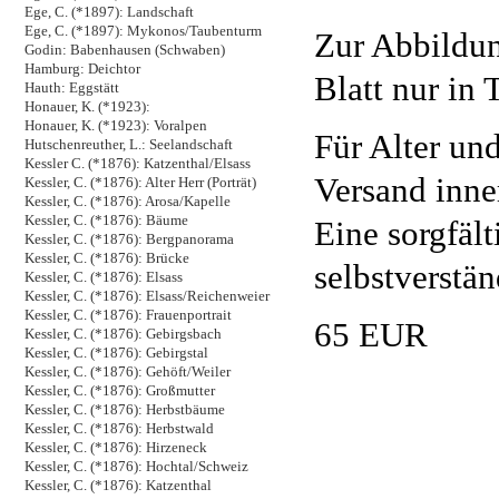
Ege, C. (*1897): Landschaft
Ege, C. (*1897): Mykonos/Taubenturm
Zur Abbildun
Godin: Babenhausen (Schwaben)
Hamburg: Deichtor
Blatt nur in 
Hauth: Eggstätt
Honauer, K. (*1923):
Honauer, K. (*1923): Voralpen
Für Alter und
Hutschenreuther, L.: Seelandschaft
Kessler C. (*1876): Katzenthal/Elsass
Versand inne
Kessler, C. (*1876): Alter Herr (Porträt)
Kessler, C. (*1876): Arosa/Kapelle
Kessler, C. (*1876): Bäume
Eine sorgfäl
Kessler, C. (*1876): Bergpanorama
Kessler, C. (*1876): Brücke
selbstverstän
Kessler, C. (*1876): Elsass
Kessler, C. (*1876): Elsass/Reichenweier
Kessler, C. (*1876): Frauenportrait
65 EUR
Kessler, C. (*1876): Gebirgsbach
Kessler, C. (*1876): Gebirgstal
Kessler, C. (*1876): Gehöft/Weiler
Kessler, C. (*1876): Großmutter
Kessler, C. (*1876): Herbstbäume
Kessler, C. (*1876): Herbstwald
Kessler, C. (*1876): Hirzeneck
Kessler, C. (*1876): Hochtal/Schweiz
Kessler, C. (*1876): Katzenthal