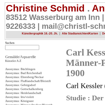
Christine Schmid
.
Ant
83512 Wasserburg am Inn |
9226333 |
mail@christl-sch
|
|
Künstlergraphik 16.-20. Jh.
Alte Stadtansichten/Karten
D
Suchen
Carl Kess
Gemälde/Aquarelle
Männer-Po
Künstler A-Z
Anonymus: Bächlingen
1900
Anonymus: Bad Reichenhall
Anonymus: Ehrenberg/Neckar
Anonymus: Flußlandschaft/Bleistift
Carl Kessler
Anonymus: Gebirgsdorf
Anonymus: Gottschalkenberg
Anonymus: Heidelandschaft
Studie : De
Anonymus: Iris/violett
Anonymus: Königssee
Anonymus: Männer-Studien/Bleistift