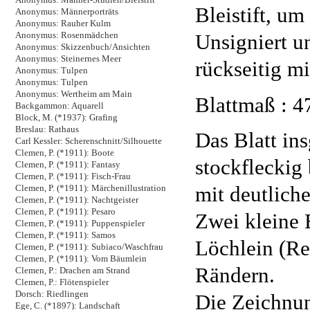
Bleistift, um
Anonymus: Männerporträts
Anonymus: Rauher Kulm
Unsigniert un
Anonymus: Rosenmädchen
Anonymus: Skizzenbuch/Ansichten
Anonymus: Steinernes Meer
rückseitig m
Anonymus: Tulpen
Anonymus: Tulpen
Anonymus: Wertheim am Main
Blattmaß : 4
Backgammon: Aquarell
Block, M. (*1937): Grafing
Breslau: Rathaus
Das Blatt in
Carl Kessler: Scherenschnitt/Silhouette
Clemen, P. (*1911): Boote
stockfleckig
Clemen, P. (*1911): Fantasy
Clemen, P. (*1911): Fisch-Frau
mit deutliche
Clemen, P. (*1911): Märchenillustration
Clemen, P. (*1911): Nachtgeister
Clemen, P. (*1911): Pesaro
Zwei kleine 
Clemen, P. (*1911): Puppenspieler
Clemen, P. (*1911): Samos
Löchlein (Re
Clemen, P. (*1911): Subiaco/Waschfrau
Clemen, P. (*1911): Vom Bäumlein
Rändern.
Clemen, P.: Drachen am Strand
Clemen, P.: Flötenspieler
Dorsch: Riedlingen
Die Zeichnun
Ege, C. (*1897): Landschaft