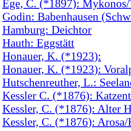
Ege, C. (*1897): Mykonos
Godin: Babenhausen (Schw
Hamburg: Deichtor
Hauth: Eggstätt
Honauer, K. (*1923):
Honauer, K. (*1923): Voral
Hutschenreuther, L.: Seelan
Kessler C. (*1876): Katzent
Kessler, C. (*1876): Alter H
Kessler, C. (*1876): Arosa/