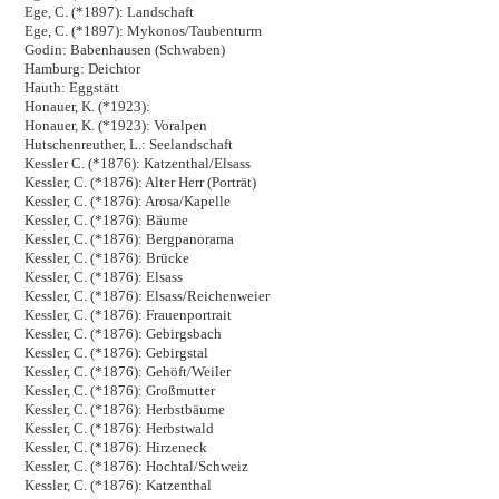
Ege, C. (*1897): Landschaft
Ege, C. (*1897): Mykonos/Taubenturm
Godin: Babenhausen (Schwaben)
Hamburg: Deichtor
Hauth: Eggstätt
Honauer, K. (*1923):
Honauer, K. (*1923): Voralpen
Hutschenreuther, L.: Seelandschaft
Kessler C. (*1876): Katzenthal/Elsass
Kessler, C. (*1876): Alter Herr (Porträt)
Kessler, C. (*1876): Arosa/Kapelle
Kessler, C. (*1876): Bäume
Kessler, C. (*1876): Bergpanorama
Kessler, C. (*1876): Brücke
Kessler, C. (*1876): Elsass
Kessler, C. (*1876): Elsass/Reichenweier
Kessler, C. (*1876): Frauenportrait
Kessler, C. (*1876): Gebirgsbach
Kessler, C. (*1876): Gebirgstal
Kessler, C. (*1876): Gehöft/Weiler
Kessler, C. (*1876): Großmutter
Kessler, C. (*1876): Herbstbäume
Kessler, C. (*1876): Herbstwald
Kessler, C. (*1876): Hirzeneck
Kessler, C. (*1876): Hochtal/Schweiz
Kessler, C. (*1876): Katzenthal