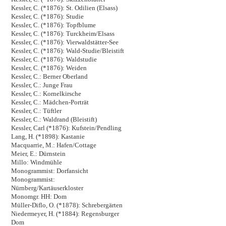
Kessler, C. (*1876): St. Odilien (Elsass)
Kessler, C. (*1876): Studie
Kessler, C. (*1876): Topfblume
Kessler, C. (*1876): Turckheim/Elsass
Kessler, C. (*1876): Vierwaldstätter-See
Kessler, C. (*1876): Wald-Studie/Bleistift
Kessler, C. (*1876): Waldstudie
Kessler, C. (*1876): Weiden
Kessler, C.: Berner Oberland
Kessler, C.: Junge Frau
Kessler, C.: Kornelkirsche
Kessler, C.: Mädchen-Porträt
Kessler, C.: Tüftler
Kessler, C.: Waldrand (Bleistift)
Kessler, Carl (*1876): Kufstein/Pendling
Lang, H. (*1898): Kastanie
Macquarrie, M.: Hafen/Cottage
Meier, E.: Dürnstein
Millo: Windmühle
Monogrammist: Dorfansicht
Monogrammist:
Nürnberg/Kartäuserkloster
Monomgr. HH: Dom
Müller-Diflo, O. (*1878): Schrebergärten
Niedermeyer, H. (*1884): Regensburger
Dom