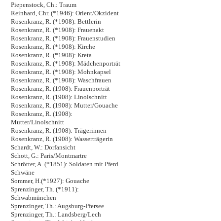
Piepenstock, Ch.: Traum
Reinhard, Chr. (*1946): Orient/Okzident
Rosenkranz, R. (*1908): Bettlerin
Rosenkranz, R. (*1908): Frauenakt
Rosenkranz, R. (*1908): Frauenstudien
Rosenkranz, R. (*1908): Kirche
Rosenkranz, R. (*1908): Kreta
Rosenkranz, R. (*1908): Mädchenporträt
Rosenkranz, R. (*1908): Mohnkapsel
Rosenkranz, R. (*1908): Waschfrauen
Rosenkranz, R. (1908): Frauenporträt
Rosenkranz, R. (1908): Linolschnitt
Rosenkranz, R. (1908): Mutter/Gouache
Rosenkranz, R. (1908):
Mutter/Linolschnitt
Rosenkranz, R. (1908): Trägerinnen
Rosenkranz, R. (1908): Wasserträgerin
Schardt, W.: Dorfansicht
Schott, G.: Paris/Montmartre
Schrötter, A. (*1851): Soldaten mit Pferd
Schwäne
Sommer, H.(*1927): Gouache
Sprenzinger, Th. (*1911):
Schwabmünchen
Sprenzinger, Th.: Augsburg-Pfersee
Sprenzinger, Th.: Landsberg/Lech