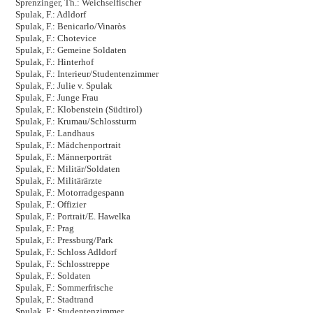
Sprenzinger, Th.: Weichselfischer
Spulak, F.: Adldorf
Spulak, F.: Benicarlo/Vinaròs
Spulak, F.: Chotevice
Spulak, F.: Gemeine Soldaten
Spulak, F.: Hinterhof
Spulak, F.: Interieur/Studentenzimmer
Spulak, F.: Julie v. Spulak
Spulak, F.: Junge Frau
Spulak, F.: Klobenstein (Südtirol)
Spulak, F.: Krumau/Schlossturm
Spulak, F.: Landhaus
Spulak, F.: Mädchenportrait
Spulak, F.: Männerporträt
Spulak, F.: Militär/Soldaten
Spulak, F.: Militärärzte
Spulak, F.: Motorradgespann
Spulak, F.: Offizier
Spulak, F.: Portrait/E. Hawelka
Spulak, F.: Prag
Spulak, F.: Pressburg/Park
Spulak, F.: Schloss Adldorf
Spulak, F.: Schlosstreppe
Spulak, F.: Soldaten
Spulak, F.: Sommerfrische
Spulak, F.: Stadtrand
Spulak, F.: Studentenzimmer