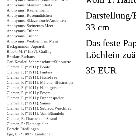
Anonymus: Männerporträts
Anonymus: Rauher Kulm
Darstellung/B
Anonymus: Rosenmädchen
Anonymus: Skizzenbuch/Ansichten
33 cm
Anonymus: Steinernes Meer
Anonymus: Tulpen
Anonymus: Tulpen
Das feste Pa
Anonymus: Wertheim am Main
Backgammon: Aquarell
Löchlein zuä
Block, M. (*1937): Grafing
Breslau: Rathaus
Carl Kessler: Scherenschnitt/Silhouette
Clemen, P. (*1911): Boote
35 EUR
Clemen, P. (*1911): Fantasy
Clemen, P. (*1911): Fisch-Frau
Clemen, P. (*1911): Märchenillustration
Clemen, P. (*1911): Nachtgeister
Clemen, P. (*1911): Pesaro
Clemen, P. (*1911): Puppenspieler
Clemen, P. (*1911): Samos
Clemen, P. (*1911): Subiaco/Waschfrau
Clemen, P. (*1911): Vom Bäumlein
Clemen, P.: Drachen am Strand
Clemen, P.: Flötenspieler
Dorsch: Riedlingen
Ege, C. (*1897): Landschaft