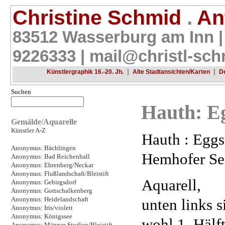
Christine Schmid
.
Ant
83512 Wasserburg am Inn |
9226333 |
mail@christl-sch
|
|
Künstlergraphik 16.-20. Jh.
Alte Stadtansichten/Karten
D
Suchen
Hauth: Eg
Gemälde/Aquarelle
Künstler A-Z
Hauth : Eggst
Anonymus: Bächlingen
Hemhofer See
Anonymus: Bad Reichenhall
Anonymus: Ehrenberg/Neckar
Anonymus: Flußlandschaft/Bleistift
Aquarell,
Anonymus: Gebirgsdorf
Anonymus: Gottschalkenberg
Anonymus: Heidelandschaft
unten links s
Anonymus: Iris/violett
Anonymus: Königssee
wohl 1. Hälft
Anonymus: Männer-Studien/Bleistift