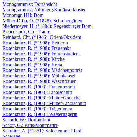
Monogrammist: Dorfansicht
Monogrammist: Nürnberg/Kartäuserkloster
Monomgr. HH: Dom
Müller-Diflo, O. (*1878): Schrebergärten
Niedermeyer, H. (*1884): Regensburger Dom
Piepenstock, Ch.: Traum
Reinhard, Chr. (*1946): Orient/Okzident
Rosenkranz, R. (*1908): Bettlerin
Rosenkranz, R. (*1908): Frauenakt
Rosenkranz, R. (*1908): Frauenstudien
Rosenkranz, R. (*1908): Kirche
Rosenkranz, R. (*1908): Kreta
Rosenkranz, R. (*1908): Mädchenporträt
Rosenkranz, R. (*1908): Mohnkapsel
Rosenkranz, R. (*1908): Waschfrauen
Rosenkranz, R. (1908): Frauenporträt
Rosenkranz, R. (1908): Linolschnitt
Rosenkranz, R. (1908): Mutter/Gouache
Rosenkranz, R. (1908): Mutter/Linolschnitt
Rosenkranz, R. (1908): Trägerinnen
Rosenkranz, R. (1908): Wasserträgerin
Schardt, W.: Dorfansicht
Schott, G.: Paris/Montmartre
Schrötter, A. (*1851): Soldaten mit Pferd
Schwäne