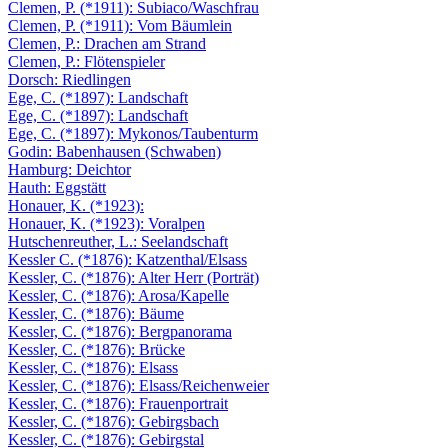
Clemen, P. (*1911): Subiaco/Waschfrau
Clemen, P. (*1911): Vom Bäumlein
Clemen, P.: Drachen am Strand
Clemen, P.: Flötenspieler
Dorsch: Riedlingen
Ege, C. (*1897): Landschaft
Ege, C. (*1897): Landschaft
Ege, C. (*1897): Mykonos/Taubenturm
Godin: Babenhausen (Schwaben)
Hamburg: Deichtor
Hauth: Eggstätt
Honauer, K. (*1923):
Honauer, K. (*1923): Voralpen
Hutschenreuther, L.: Seelandschaft
Kessler C. (*1876): Katzenthal/Elsass
Kessler, C. (*1876): Alter Herr (Porträt)
Kessler, C. (*1876): Arosa/Kapelle
Kessler, C. (*1876): Bäume
Kessler, C. (*1876): Bergpanorama
Kessler, C. (*1876): Brücke
Kessler, C. (*1876): Elsass
Kessler, C. (*1876): Elsass/Reichenweier
Kessler, C. (*1876): Frauenportrait
Kessler, C. (*1876): Gebirgsbach
Kessler, C. (*1876): Gebirgstal