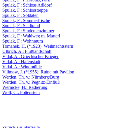
Spulak, F.: Schloss Adldorf
Spulak, F.: Schlosstreppe
Spulak, F.: Soldaten
Spulak, F.: Sommerfrische
Spulak, F.: Stadtrand
Spulak, F.: Studentenzimmer
Spulak, F.: Waldweg m. Marterl
Spulak, F.: Wohnraum
Tomanek, H. (*1923): Weihnachtsstern
Ulbrich, A.: Flußlandschaft
Vidal, A.: Griechischer Krieger
Vidal, A.: Hafenstadt
Vidal, A.: Windmühle
Villmow, J. (*1955): Ruine mit Pavillon
Werden, Th. v.: Nürnberg/Burg
Werden, Th. v.: Pegnitz-Einfluß
Wernicke, H.: Radierung
Wolf, C.: Pottenstein
Zurück zur Startseite