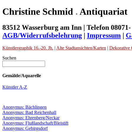
Christine Schmid
.
Antiquariat
83512 Wasserburg am Inn | Telefon 08071-
AGB/Widerrufsbelehrung
|
Impressum
|
G
Künstlergraphik 16.-20. Jh.
|
Alte Stadtansichten/Karten
|
Dekorative 
Suchen
Gemälde/Aquarelle
Künstler A-Z
Anonymus: Bächlingen
Anonymus: Bad Reichenhall
Anonymus: Ehrenberg/Neckar
Anonymus: Flußlandschaft/Bleistift
Anonymus: Gebirgsdorf