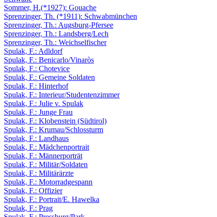
Sommer, H.(*1927): Gouache
Sprenzinger, Th. (*1911): Schwabmünchen
Sprenzinger, Th.: Augsburg-Pfersee
Sprenzinger, Th.: Landsberg/Lech
Sprenzinger, Th.: Weichselfischer
Spulak, F.: Adldorf
Spulak, F.: Benicarlo/Vinaròs
Spulak, F.: Chotevice
Spulak, F.: Gemeine Soldaten
Spulak, F.: Hinterhof
Spulak, F.: Interieur/Studentenzimmer
Spulak, F.: Julie v. Spulak
Spulak, F.: Junge Frau
Spulak, F.: Klobenstein (Südtirol)
Spulak, F.: Krumau/Schlossturm
Spulak, F.: Landhaus
Spulak, F.: Mädchenportrait
Spulak, F.: Männerporträt
Spulak, F.: Militär/Soldaten
Spulak, F.: Militärärzte
Spulak, F.: Motorradgespann
Spulak, F.: Offizier
Spulak, F.: Portrait/E. Hawelka
Spulak, F.: Prag
Spulak, F.: Pressburg/Park