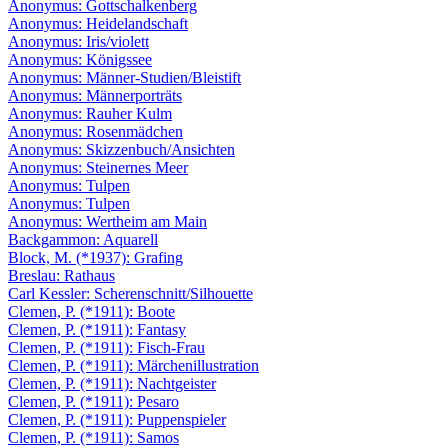
Anonymus: Gottschalkenberg
Anonymus: Heidelandschaft
Anonymus: Iris/violett
Anonymus: Königssee
Anonymus: Männer-Studien/Bleistift
Anonymus: Männerporträts
Anonymus: Rauher Kulm
Anonymus: Rosenmädchen
Anonymus: Skizzenbuch/Ansichten
Anonymus: Steinernes Meer
Anonymus: Tulpen
Anonymus: Tulpen
Anonymus: Wertheim am Main
Backgammon: Aquarell
Block, M. (*1937): Grafing
Breslau: Rathaus
Carl Kessler: Scherenschnitt/Silhouette
Clemen, P. (*1911): Boote
Clemen, P. (*1911): Fantasy
Clemen, P. (*1911): Fisch-Frau
Clemen, P. (*1911): Märchenillustration
Clemen, P. (*1911): Nachtgeister
Clemen, P. (*1911): Pesaro
Clemen, P. (*1911): Puppenspieler
Clemen, P. (*1911): Samos