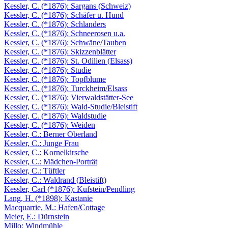
Kessler, C. (*1876): Sargans (Schweiz)
Kessler, C. (*1876): Schäfer u. Hund
Kessler, C. (*1876): Schlanders
Kessler, C. (*1876): Schneerosen u.a.
Kessler, C. (*1876): Schwäne/Tauben
Kessler, C. (*1876): Skizzenblätter
Kessler, C. (*1876): St. Odilien (Elsass)
Kessler, C. (*1876): Studie
Kessler, C. (*1876): Topfblume
Kessler, C. (*1876): Turckheim/Elsass
Kessler, C. (*1876): Vierwaldstätter-See
Kessler, C. (*1876): Wald-Studie/Bleistift
Kessler, C. (*1876): Waldstudie
Kessler, C. (*1876): Weiden
Kessler, C.: Berner Oberland
Kessler, C.: Junge Frau
Kessler, C.: Kornelkirsche
Kessler, C.: Mädchen-Porträt
Kessler, C.: Tüftler
Kessler, C.: Waldrand (Bleistift)
Kessler, Carl (*1876): Kufstein/Pendling
Lang, H. (*1898): Kastanie
Macquarrie, M.: Hafen/Cottage
Meier, E.: Dürnstein
Millo: Windmühle