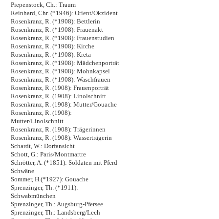
Piepenstock, Ch.: Traum
Reinhard, Chr. (*1946): Orient/Okzident
Rosenkranz, R. (*1908): Bettlerin
Rosenkranz, R. (*1908): Frauenakt
Rosenkranz, R. (*1908): Frauenstudien
Rosenkranz, R. (*1908): Kirche
Rosenkranz, R. (*1908): Kreta
Rosenkranz, R. (*1908): Mädchenporträt
Rosenkranz, R. (*1908): Mohnkapsel
Rosenkranz, R. (*1908): Waschfrauen
Rosenkranz, R. (1908): Frauenporträt
Rosenkranz, R. (1908): Linolschnitt
Rosenkranz, R. (1908): Mutter/Gouache
Rosenkranz, R. (1908):
Mutter/Linolschnitt
Rosenkranz, R. (1908): Trägerinnen
Rosenkranz, R. (1908): Wasserträgerin
Schardt, W.: Dorfansicht
Schott, G.: Paris/Montmartre
Schrötter, A. (*1851): Soldaten mit Pferd
Schwäne
Sommer, H.(*1927): Gouache
Sprenzinger, Th. (*1911):
Schwabmünchen
Sprenzinger, Th.: Augsburg-Pfersee
Sprenzinger, Th.: Landsberg/Lech