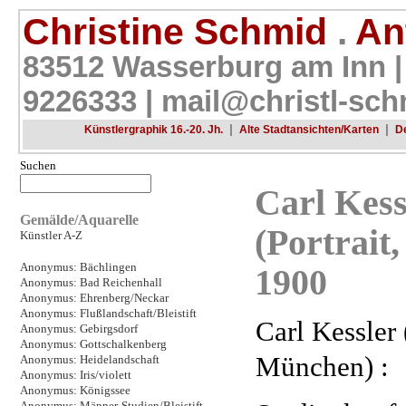
Christine Schmid
.
Ant
83512 Wasserburg am Inn |
9226333 |
mail@christl-sch
|
|
Künstlergraphik 16.-20. Jh.
Alte Stadtansichten/Karten
D
Suchen
Carl Kess
Gemälde/Aquarelle
(Portrait
Künstler A-Z
Anonymus: Bächlingen
1900
Anonymus: Bad Reichenhall
Anonymus: Ehrenberg/Neckar
Anonymus: Flußlandschaft/Bleistift
Carl Kessler
Anonymus: Gebirgsdorf
Anonymus: Gottschalkenberg
München) :
Anonymus: Heidelandschaft
Anonymus: Iris/violett
Anonymus: Königssee
Anonymus: Männer-Studien/Bleistift