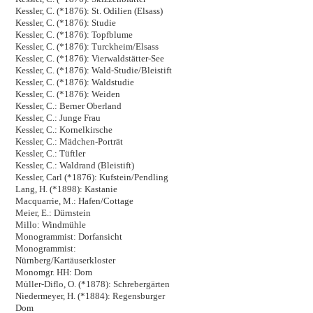
Kessler, C. (*1876): St. Odilien (Elsass)
Kessler, C. (*1876): Studie
Kessler, C. (*1876): Topfblume
Kessler, C. (*1876): Turckheim/Elsass
Kessler, C. (*1876): Vierwaldstätter-See
Kessler, C. (*1876): Wald-Studie/Bleistift
Kessler, C. (*1876): Waldstudie
Kessler, C. (*1876): Weiden
Kessler, C.: Berner Oberland
Kessler, C.: Junge Frau
Kessler, C.: Kornelkirsche
Kessler, C.: Mädchen-Porträt
Kessler, C.: Tüftler
Kessler, C.: Waldrand (Bleistift)
Kessler, Carl (*1876): Kufstein/Pendling
Lang, H. (*1898): Kastanie
Macquarrie, M.: Hafen/Cottage
Meier, E.: Dürnstein
Millo: Windmühle
Monogrammist: Dorfansicht
Monogrammist:
Nürnberg/Kartäuserkloster
Monomgr. HH: Dom
Müller-Diflo, O. (*1878): Schrebergärten
Niedermeyer, H. (*1884): Regensburger
Dom