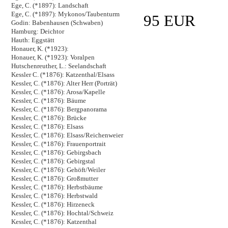
Ege, C. (*1897): Landschaft
Ege, C. (*1897): Mykonos/Taubenturm
95 EUR
Godin: Babenhausen (Schwaben)
Hamburg: Deichtor
Hauth: Eggstätt
Honauer, K. (*1923):
Honauer, K. (*1923): Voralpen
Hutschenreuther, L.: Seelandschaft
Kessler C. (*1876): Katzenthal/Elsass
Kessler, C. (*1876): Alter Herr (Porträt)
Kessler, C. (*1876): Arosa/Kapelle
Kessler, C. (*1876): Bäume
Kessler, C. (*1876): Bergpanorama
Kessler, C. (*1876): Brücke
Kessler, C. (*1876): Elsass
Kessler, C. (*1876): Elsass/Reichenweier
Kessler, C. (*1876): Frauenportrait
Kessler, C. (*1876): Gebirgsbach
Kessler, C. (*1876): Gebirgstal
Kessler, C. (*1876): Gehöft/Weiler
Kessler, C. (*1876): Großmutter
Kessler, C. (*1876): Herbstbäume
Kessler, C. (*1876): Herbstwald
Kessler, C. (*1876): Hirzeneck
Kessler, C. (*1876): Hochtal/Schweiz
Kessler, C. (*1876): Katzenthal