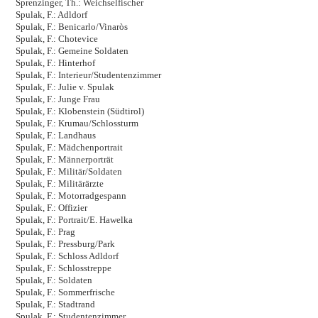
Sprenzinger, Th.: Weichselfischer
Spulak, F.: Adldorf
Spulak, F.: Benicarlo/Vinaròs
Spulak, F.: Chotevice
Spulak, F.: Gemeine Soldaten
Spulak, F.: Hinterhof
Spulak, F.: Interieur/Studentenzimmer
Spulak, F.: Julie v. Spulak
Spulak, F.: Junge Frau
Spulak, F.: Klobenstein (Südtirol)
Spulak, F.: Krumau/Schlossturm
Spulak, F.: Landhaus
Spulak, F.: Mädchenportrait
Spulak, F.: Männerporträt
Spulak, F.: Militär/Soldaten
Spulak, F.: Militärärzte
Spulak, F.: Motorradgespann
Spulak, F.: Offizier
Spulak, F.: Portrait/E. Hawelka
Spulak, F.: Prag
Spulak, F.: Pressburg/Park
Spulak, F.: Schloss Adldorf
Spulak, F.: Schlosstreppe
Spulak, F.: Soldaten
Spulak, F.: Sommerfrische
Spulak, F.: Stadtrand
Spulak, F.: Studentenzimmer