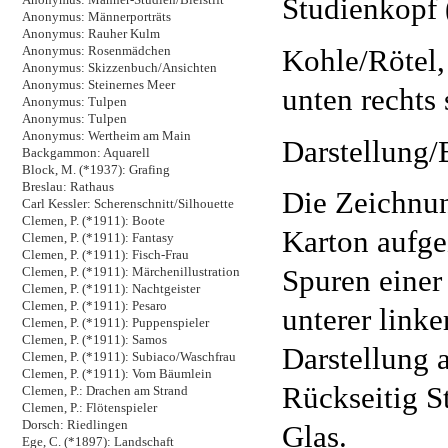
Studienkopf 
Anonymus: Männerporträts
Anonymus: Rauher Kulm
Kohle/Rötel,
Anonymus: Rosenmädchen
Anonymus: Skizzenbuch/Ansichten
Anonymus: Steinernes Meer
unten rechts 
Anonymus: Tulpen
Anonymus: Tulpen
Anonymus: Wertheim am Main
Darstellung/B
Backgammon: Aquarell
Block, M. (*1937): Grafing
Breslau: Rathaus
Die Zeichnun
Carl Kessler: Scherenschnitt/Silhouette
Clemen, P. (*1911): Boote
Karton aufge
Clemen, P. (*1911): Fantasy
Clemen, P. (*1911): Fisch-Frau
Spuren einer
Clemen, P. (*1911): Märchenillustration
Clemen, P. (*1911): Nachtgeister
Clemen, P. (*1911): Pesaro
unterer linke
Clemen, P. (*1911): Puppenspieler
Clemen, P. (*1911): Samos
Darstellung a
Clemen, P. (*1911): Subiaco/Waschfrau
Clemen, P. (*1911): Vom Bäumlein
Rückseitig S
Clemen, P.: Drachen am Strand
Clemen, P.: Flötenspieler
Dorsch: Riedlingen
Glas.
Ege, C. (*1897): Landschaft