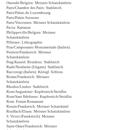
Ostende/Belgien: Meisner Schatzkästlein
Paris/Chambre des Pairs: Stahlstich
Paris/Palais du Luxembourg
Paris/Palais Soissons
Paris/Vincennes: Meisner Schatzkästlein
Pavia: Kartause
Philippeville/Belgien: Meisner
Schatzkästlein
Pillersee: Lithographie
Pisa/Camposanto Monumentale (Italien)
Poitiers/Frankreich: Meisner
Schatzkästlein
Prag/Kaiserl. Residenz: Stahlstich
Raab/Nordseite (Ungarn): Stahlstich
Racconigi (Italien): Königl. Schloss
Reims/Frankreich: Meisner
Schatzkästlein
Rhodos/Lindos: Stahlstich
Rom/Augustiner: Kupferstich/Steidlin
Rom/Sant Ildefonso: Kupferstich/Steidlin
Rom: Forum Romanum
Rouen/Frankreich: Meisner Schatzkästl.
Rouffach/Elsass: Meisner Schatzkästlein
S. Victor (Frankreich): Meisner
Schatzkästlein
Saint-Omer/Frankreich: Meisner