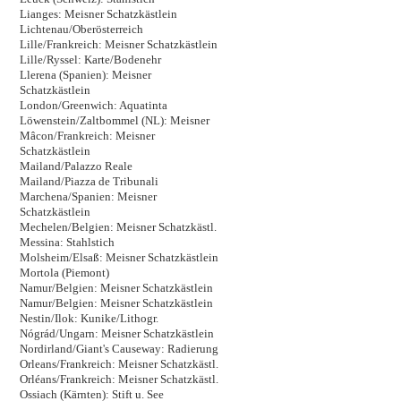
Lianges: Meisner Schatzkästlein
Lichtenau/Oberösterreich
Lille/Frankreich: Meisner Schatzkästlein
Lille/Ryssel: Karte/Bodenehr
Llerena (Spanien): Meisner
Schatzkästlein
London/Greenwich: Aquatinta
Löwenstein/Zaltbommel (NL): Meisner
Mâcon/Frankreich: Meisner
Schatzkästlein
Mailand/Palazzo Reale
Mailand/Piazza de Tribunali
Marchena/Spanien: Meisner
Schatzkästlein
Mechelen/Belgien: Meisner Schatzkästl.
Messina: Stahlstich
Molsheim/Elsaß: Meisner Schatzkästlein
Mortola (Piemont)
Namur/Belgien: Meisner Schatzkästlein
Namur/Belgien: Meisner Schatzkästlein
Nestin/Ilok: Kunike/Lithogr.
Nógrád/Ungarn: Meisner Schatzkästlein
Nordirland/Giant's Causeway: Radierung
Orleans/Frankreich: Meisner Schatzkästl.
Orléans/Frankreich: Meisner Schatzkästl.
Ossiach (Kärnten): Stift u. See