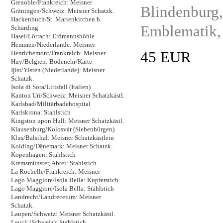
Grenoble/Frankreich: Meisner
Blindenburg,
Grüningen/Schweiz: Meisner Schatzk.
Hackenbuch/St. Marienkirchen b.
Emblematik, 
Schärding
Hasel/Lörrach: Erdmannshöhle
Hemmen/Niederlande: Meisner
45 EUR
Henrichemont/Frankreich: Meisner
Huy/Belgien: Bodenehr/Karte
Ijlst/Ylsten (Niederlande): Meisner
Schatzk.
Isola di Sora/Lirisfall (Italien)
Kanton Uri/Schweiz: Meisner Schatzkästl.
Karlsbad/Militärbadehospital
Karlskrona: Stahlstich
Kingston upon Hull: Meisner Schatzkästl.
Klausenburg/Kolosvár (Siebenbürgen)
Klus/Balsthal: Meisner Schatzkästlein
Kolding/Dänemark: Meisner Schatzk.
Kopenhagen: Stahlstich
Kremsmünster, Abtei: Stahlstich
La Rochelle/Frankreich: Meisner
Lago Maggiore/Isola Bella: Kupferstich
Lago Maggiore/Isola Bella: Stahlstich
Landrecht/Landreceium: Meisner
Schatzk.
Laupen/Schweiz: Meisner Schatzkästl.
Leuck (Schweiz): Stahlstich