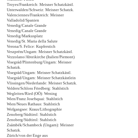
Troyes/Frankreich: Meisner Schatzkästl.
Unterwalden/Schweiz: Meisner Schatzk.
Valenciennes/Frankreich: Meisner
Valladolid/Spanien
Venedig/Canale Grande
Venedig/Canale Grande
Venedig/Markusplatz
Venedig/St. Maria della Salute
Verona/S. Felice: Kupferstich
Veszprém/Ungarn: Meisner Schatzkästl.
Vezzolano/Abteikirche (Italien/Piemont)
Visegrád/Plintenburg/Ungarn: Meisner
Schatzk.
Visegrád/Ungarn: Meisner Schatzkästl.
Visegrád/Ungarn: Meisner Schatzkästlein
Vlissingen/Niederlande: Meisner Schatzk.
Volders/Schloss Friedberg: Stahlstich
Wegleiten/Ried (OÖ): Wening
Wien/Franz Josefsquai: Stahlstich
Wien/Neues Rathaus: Stahlstich
Wofgangsee: Kraus/Lithographie
Zenoberg/Südtirol: Stahlstich
Zenoberg/Südtirol: Stahlstich
Zsámbék/Schambeck (Ungarn): Meisner
Schatzk.
Zürich/von der Enge aus