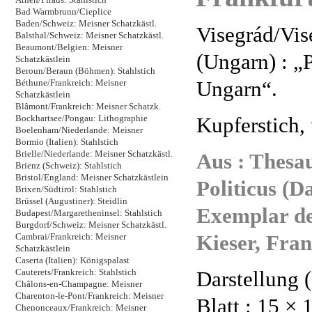
Bad Warmbrunn/Cieplice
Baden/Schweiz: Meisner Schatzkästl.
Visegrád/Vis
Balsthal/Schweiz: Meisner Schatzkästl.
Beaumont/Belgien: Meisner
(Ungarn) : „
Schatzkästlein
Beroun/Beraun (Böhmen): Stahlstich
Ungarn“.
Béthune/Frankreich: Meisner
Schatzkästlein
Blâmont/Frankreich: Meisner Schatzk.
Kupferstich,
Bockhartsee/Pongau: Lithographie
Boelenham/Niederlande: Meisner
Bormio (Italien): Stahlstich
Aus : Thesau
Brielle/Niederlande: Meisner Schatzkästl.
Brienz (Schweiz): Stahlstich
Bristol/England: Meisner Schatzkästlein
Politicus (D
Brixen/Südtirol: Stahlstich
Brüssel (Augustiner): Steidlin
Exemplar de
Budapest/Margaretheninsel: Stahlstich
Burgdorf/Schweiz: Meisner Schatzkästl.
Kieser, Fra
Cambrai/Frankreich: Meisner
Schatzkästlein
Caserta (Italien): Königspalast
Darstellung (
Cauterets/Frankreich: Stahlstich
Châlons-en-Champagne: Meisner
Charenton-le-Pont/Frankreich: Meisner
Blatt : 15 × 
Chenonceaux/Frankreich: Meisner