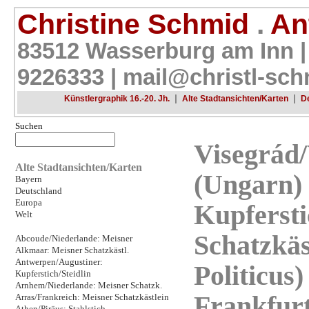
Christine Schmid
.
Ant
83512 Wasserburg am Inn |
9226333 |
mail@christl-sch
|
|
Künstlergraphik 16.-20. Jh.
Alte Stadtansichten/Karten
D
Suchen
Visegrád/
Alte Stadtansichten/Karten
(Ungarn) 
Bayern
Deutschland
Europa
Kupfersti
Welt
Schatzkäs
Abcoude/Niederlande: Meisner
Alkmaar: Meisner Schatzkästl.
Antwerpen/Augustiner:
Politicus
Kupferstich/Steidlin
Arnhem/Niederlande: Meisner Schatzk.
Frankfur
Arras/Frankreich: Meisner Schatzkästlein
Athen/Piräus: Stahlstich