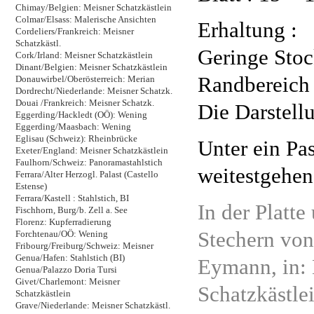
Chimay/Belgien: Meisner Schatzkästlein
Colmar/Elsass: Malerische Ansichten
Erhaltung :
Cordeliers/Frankreich: Meisner
Schatzkästl.
Geringe Stoc
Cork/Irland: Meisner Schatzkästlein
Dinant/Belgien: Meisner Schatzkästlein
Randbereich 
Donauwirbel/Oberösterreich: Merian
Dordrecht/Niederlande: Meisner Schatzk.
Douai /Frankreich: Meisner Schatzk.
Die Darstellu
Eggerding/Hackledt (OÖ): Wening
Eggerding/Maasbach: Wening
Eglisau (Schweiz): Rheinbrücke
Unter ein Pa
Exeter/England: Meisner Schatzkästlein
Faulhorn/Schweiz: Panoramastahlstich
weitestgehen
Ferrara/Alter Herzogl. Palast (Castello
Estense)
Ferrara/Kastell : Stahlstich, BI
In der Platte
Fischhorn, Burg/b. Zell a. See
Florenz: Kupferradierung
Stechern von
Forchtenau/OÖ: Wening
Fribourg/Freiburg/Schweiz: Meisner
Genua/Hafen: Stahlstich (BI)
Eymann, in: 
Genua/Palazzo Doria Tursi
Givet/Charlemont: Meisner
Schatzkästlei
Schatzkästlein
Grave/Niederlande: Meisner Schatzkästl.