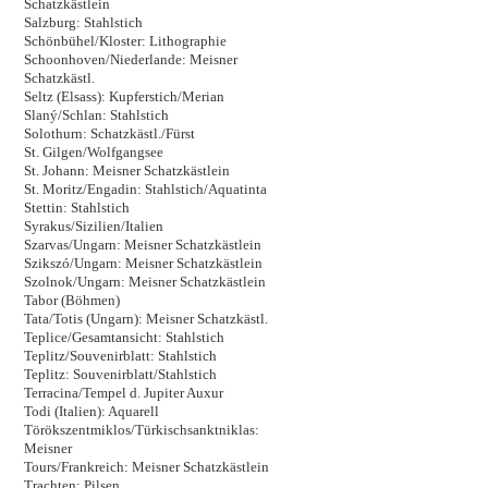
Schatzkästlein
Salzburg: Stahlstich
Schönbühel/Kloster: Lithographie
Schoonhoven/Niederlande: Meisner
Schatzkästl.
Seltz (Elsass): Kupferstich/Merian
Slaný/Schlan: Stahlstich
Solothurn: Schatzkästl./Fürst
St. Gilgen/Wolfgangsee
St. Johann: Meisner Schatzkästlein
St. Moritz/Engadin: Stahlstich/Aquatinta
Stettin: Stahlstich
Syrakus/Sizilien/Italien
Szarvas/Ungarn: Meisner Schatzkästlein
Szikszó/Ungarn: Meisner Schatzkästlein
Szolnok/Ungarn: Meisner Schatzkästlein
Tabor (Böhmen)
Tata/Totis (Ungarn): Meisner Schatzkästl.
Teplice/Gesamtansicht: Stahlstich
Teplitz/Souvenirblatt: Stahlstich
Teplitz: Souvenirblatt/Stahlstich
Terracina/Tempel d. Jupiter Auxur
Todi (Italien): Aquarell
Törökszentmiklos/Türkischsanktniklas:
Meisner
Tours/Frankreich: Meisner Schatzkästlein
Trachten: Pilsen