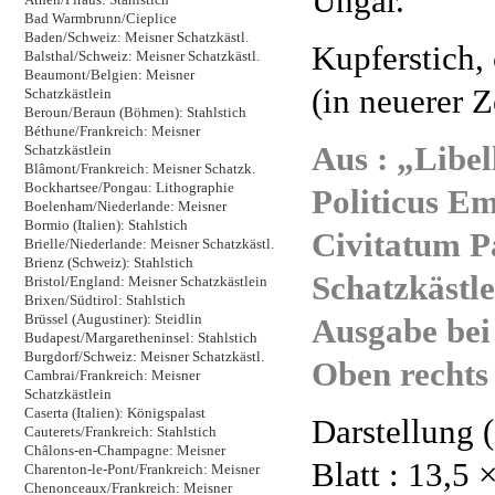
Ungar.
Bad Warmbrunn/Cieplice
Baden/Schweiz: Meisner Schatzkästl.
Kupferstich,
Balsthal/Schweiz: Meisner Schatzkästl.
Beaumont/Belgien: Meisner
(in neuerer Ze
Schatzkästlein
Beroun/Beraun (Böhmen): Stahlstich
Béthune/Frankreich: Meisner
Aus : „Libe
Schatzkästlein
Blâmont/Frankreich: Meisner Schatzk.
Bockhartsee/Pongau: Lithographie
Politicus E
Boelenham/Niederlande: Meisner
Bormio (Italien): Stahlstich
Civitatum P
Brielle/Niederlande: Meisner Schatzkästl.
Brienz (Schweiz): Stahlstich
Schatzkästle
Bristol/England: Meisner Schatzkästlein
Brixen/Südtirol: Stahlstich
Ausgabe bei
Brüssel (Augustiner): Steidlin
Budapest/Margaretheninsel: Stahlstich
Burgdorf/Schweiz: Meisner Schatzkästl.
Oben rechts
Cambrai/Frankreich: Meisner
Schatzkästlein
Caserta (Italien): Königspalast
Darstellung (
Cauterets/Frankreich: Stahlstich
Châlons-en-Champagne: Meisner
Blatt : 13,5 
Charenton-le-Pont/Frankreich: Meisner
Chenonceaux/Frankreich: Meisner