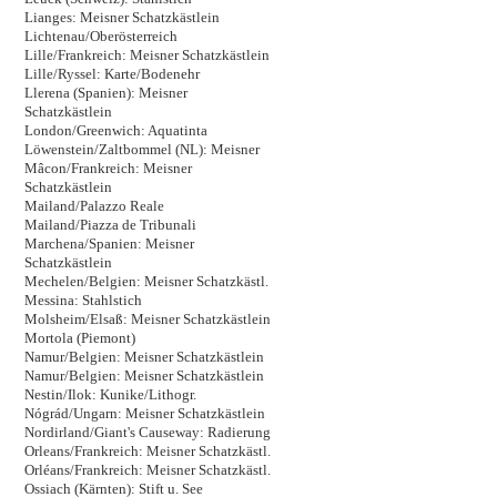
Lianges: Meisner Schatzkästlein
Lichtenau/Oberösterreich
Lille/Frankreich: Meisner Schatzkästlein
Lille/Ryssel: Karte/Bodenehr
Llerena (Spanien): Meisner
Schatzkästlein
London/Greenwich: Aquatinta
Löwenstein/Zaltbommel (NL): Meisner
Mâcon/Frankreich: Meisner
Schatzkästlein
Mailand/Palazzo Reale
Mailand/Piazza de Tribunali
Marchena/Spanien: Meisner
Schatzkästlein
Mechelen/Belgien: Meisner Schatzkästl.
Messina: Stahlstich
Molsheim/Elsaß: Meisner Schatzkästlein
Mortola (Piemont)
Namur/Belgien: Meisner Schatzkästlein
Namur/Belgien: Meisner Schatzkästlein
Nestin/Ilok: Kunike/Lithogr.
Nógrád/Ungarn: Meisner Schatzkästlein
Nordirland/Giant's Causeway: Radierung
Orleans/Frankreich: Meisner Schatzkästl.
Orléans/Frankreich: Meisner Schatzkästl.
Ossiach (Kärnten): Stift u. See