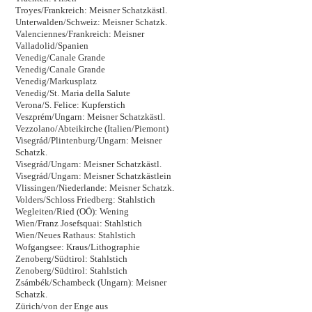
Troyes/Frankreich: Meisner Schatzkästl.
Unterwalden/Schweiz: Meisner Schatzk.
Valenciennes/Frankreich: Meisner
Valladolid/Spanien
Venedig/Canale Grande
Venedig/Canale Grande
Venedig/Markusplatz
Venedig/St. Maria della Salute
Verona/S. Felice: Kupferstich
Veszprém/Ungarn: Meisner Schatzkästl.
Vezzolano/Abteikirche (Italien/Piemont)
Visegrád/Plintenburg/Ungarn: Meisner
Schatzk.
Visegrád/Ungarn: Meisner Schatzkästl.
Visegrád/Ungarn: Meisner Schatzkästlein
Vlissingen/Niederlande: Meisner Schatzk.
Volders/Schloss Friedberg: Stahlstich
Wegleiten/Ried (OÖ): Wening
Wien/Franz Josefsquai: Stahlstich
Wien/Neues Rathaus: Stahlstich
Wofgangsee: Kraus/Lithographie
Zenoberg/Südtirol: Stahlstich
Zenoberg/Südtirol: Stahlstich
Zsámbék/Schambeck (Ungarn): Meisner
Schatzk.
Zürich/von der Enge aus