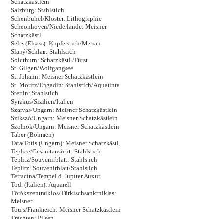
Schatzkästlein
Salzburg: Stahlstich
Schönbühel/Kloster: Lithographie
Schoonhoven/Niederlande: Meisner
Schatzkästl.
Seltz (Elsass): Kupferstich/Merian
Slaný/Schlan: Stahlstich
Solothurn: Schatzkästl./Fürst
St. Gilgen/Wolfgangsee
St. Johann: Meisner Schatzkästlein
St. Moritz/Engadin: Stahlstich/Aquatinta
Stettin: Stahlstich
Syrakus/Sizilien/Italien
Szarvas/Ungarn: Meisner Schatzkästlein
Szikszó/Ungarn: Meisner Schatzkästlein
Szolnok/Ungarn: Meisner Schatzkästlein
Tabor (Böhmen)
Tata/Totis (Ungarn): Meisner Schatzkästl.
Teplice/Gesamtansicht: Stahlstich
Teplitz/Souvenirblatt: Stahlstich
Teplitz: Souvenirblatt/Stahlstich
Terracina/Tempel d. Jupiter Auxur
Todi (Italien): Aquarell
Törökszentmiklos/Türkischsanktniklas:
Meisner
Tours/Frankreich: Meisner Schatzkästlein
Trachten: Pilsen