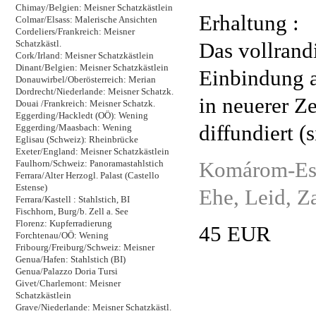
Chimay/Belgien: Meisner Schatzkästlein
Erhaltung :
Colmar/Elsass: Malerische Ansichten
Cordeliers/Frankreich: Meisner
Das vollrand
Schatzkästl.
Cork/Irland: Meisner Schatzkästlein
Dinant/Belgien: Meisner Schatzkästlein
Einbindung a
Donauwirbel/Oberösterreich: Merian
Dordrecht/Niederlande: Meisner Schatzk.
in neuerer Z
Douai /Frankreich: Meisner Schatzk.
Eggerding/Hackledt (OÖ): Wening
diffundiert (
Eggerding/Maasbach: Wening
Eglisau (Schweiz): Rheinbrücke
Exeter/England: Meisner Schatzkästlein
Komárom-Esz
Faulhorn/Schweiz: Panoramastahlstich
Ferrara/Alter Herzogl. Palast (Castello
Estense)
Ehe, Leid, Z
Ferrara/Kastell : Stahlstich, BI
Fischhorn, Burg/b. Zell a. See
Florenz: Kupferradierung
45 EUR
Forchtenau/OÖ: Wening
Fribourg/Freiburg/Schweiz: Meisner
Genua/Hafen: Stahlstich (BI)
Genua/Palazzo Doria Tursi
Givet/Charlemont: Meisner
Schatzkästlein
Grave/Niederlande: Meisner Schatzkästl.