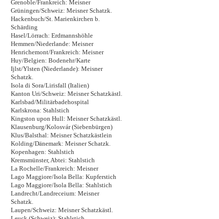
Grenoble/Frankreich: Meisner
Grüningen/Schweiz: Meisner Schatzk.
Hackenbuch/St. Marienkirchen b.
Schärding
Hasel/Lörrach: Erdmannshöhle
Hemmen/Niederlande: Meisner
Henrichemont/Frankreich: Meisner
Huy/Belgien: Bodenehr/Karte
Ijlst/Ylsten (Niederlande): Meisner
Schatzk.
Isola di Sora/Lirisfall (Italien)
Kanton Uri/Schweiz: Meisner Schatzkästl.
Karlsbad/Militärbadehospital
Karlskrona: Stahlstich
Kingston upon Hull: Meisner Schatzkästl.
Klausenburg/Kolosvár (Siebenbürgen)
Klus/Balsthal: Meisner Schatzkästlein
Kolding/Dänemark: Meisner Schatzk.
Kopenhagen: Stahlstich
Kremsmünster, Abtei: Stahlstich
La Rochelle/Frankreich: Meisner
Lago Maggiore/Isola Bella: Kupferstich
Lago Maggiore/Isola Bella: Stahlstich
Landrecht/Landreceium: Meisner
Schatzk.
Laupen/Schweiz: Meisner Schatzkästl.
Leuck (Schweiz): Stahlstich