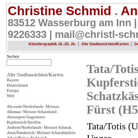
Christine Schmid
.
Ant
83512 Wasserburg am Inn |
9226333 |
mail@christl-sch
|
|
Künstlergraphik 16.-20. Jh.
Alte Stadtansichten/Karten
D
Suchen
Tata/Totis
Alte Stadtansichten/Karten
Kupfersti
Bayern
Deutschland
Europa
Schatzkäs
Welt
Fürst (H5
Abcoude/Niederlande: Meisner
Alkmaar: Meisner Schatzkästl.
Antwerpen/Augustiner:
Kupferstich/Steidlin
Tata/Totis (U
Arnhem/Niederlande: Meisner Schatzk.
Arras/Frankreich: Meisner Schatzkästlein
Athen/Piräus: Stahlstich