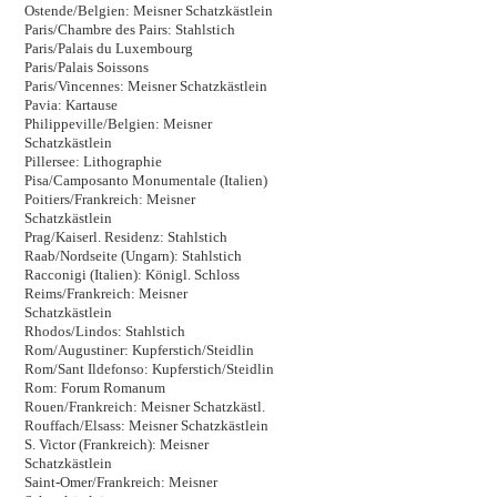
Ostende/Belgien: Meisner Schatzkästlein
Paris/Chambre des Pairs: Stahlstich
Paris/Palais du Luxembourg
Paris/Palais Soissons
Paris/Vincennes: Meisner Schatzkästlein
Pavia: Kartause
Philippeville/Belgien: Meisner
Schatzkästlein
Pillersee: Lithographie
Pisa/Camposanto Monumentale (Italien)
Poitiers/Frankreich: Meisner
Schatzkästlein
Prag/Kaiserl. Residenz: Stahlstich
Raab/Nordseite (Ungarn): Stahlstich
Racconigi (Italien): Königl. Schloss
Reims/Frankreich: Meisner
Schatzkästlein
Rhodos/Lindos: Stahlstich
Rom/Augustiner: Kupferstich/Steidlin
Rom/Sant Ildefonso: Kupferstich/Steidlin
Rom: Forum Romanum
Rouen/Frankreich: Meisner Schatzkästl.
Rouffach/Elsass: Meisner Schatzkästlein
S. Victor (Frankreich): Meisner
Schatzkästlein
Saint-Omer/Frankreich: Meisner