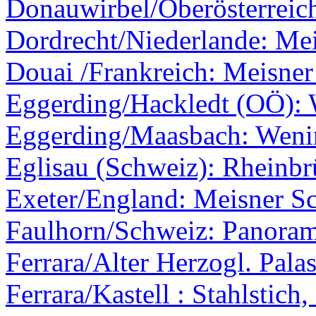
Donauwirbel/Oberösterreic
Dordrecht/Niederlande: Mei
Douai /Frankreich: Meisner
Eggerding/Hackledt (OÖ):
Eggerding/Maasbach: Weni
Eglisau (Schweiz): Rheinb
Exeter/England: Meisner Sc
Faulhorn/Schweiz: Panoram
Ferrara/Alter Herzogl. Palas
Ferrara/Kastell : Stahlstich,