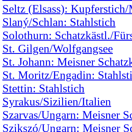
Seltz (Elsass): Kupferstich
Slaný/Schlan: Stahlstich
Solothurn: Schatzkästl./Für
St. Gilgen/Wolfgangsee
St. Johann: Meisner Schatzk
St. Moritz/Engadin: Stahlst
Stettin: Stahlstich
Syrakus/Sizilien/Italien
Szarvas/Ungarn: Meisner Sc
Szikszó/Ungarn: Meisner Sc