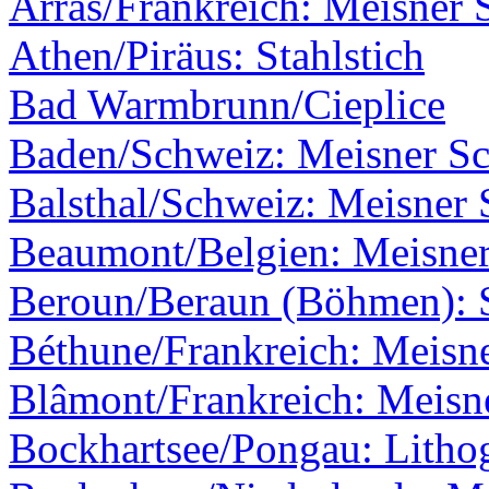
Arras/Frankreich: Meisner 
Athen/Piräus: Stahlstich
Bad Warmbrunn/Cieplice
Baden/Schweiz: Meisner Sch
Balsthal/Schweiz: Meisner S
Beaumont/Belgien: Meisner
Beroun/Beraun (Böhmen): S
Béthune/Frankreich: Meisne
Blâmont/Frankreich: Meisne
Bockhartsee/Pongau: Litho