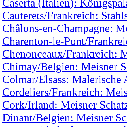
Caserta (Italien): Königspal
Cauterets/Frankreich: Stahl
Châlons-en-Champagne: Me
Charenton-le-Pont/Frankrei
Chenonceaux/Frankreich: M
Chimay/Belgien: Meisner Sc
Colmar/Elsass: Malerische 
Cordeliers/Frankreich: Meis
Cork/Irland: Meisner Schatz
Dinant/Belgien: Meisner Sc