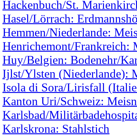
Hackenbuch/St. Marienkirc
Hasel/Lörrach: Erdmannshö
Hemmen/Niederlande: Meis
Henrichemont/Frankreich: 
Huy/Belgien: Bodenehr/Kar
Ijlst/Ylsten (Niederlande):
Isola di Sora/Lirisfall (Itali
Kanton Uri/Schweiz: Meisne
Karlsbad/Militärbadehospit
Karlskrona: Stahlstich