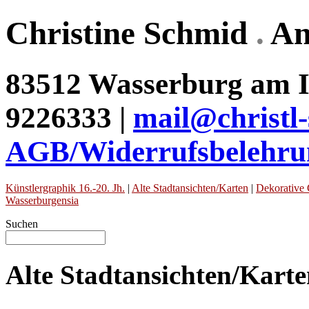
Christine Schmid
.
An
83512 Wasserburg am In
9226333 |
mail@christl
AGB/Widerrufsbelehru
Künstlergraphik 16.-20. Jh.
|
Alte Stadtansichten/Karten
|
Dekorative 
Wasserburgensia
Suchen
Alte Stadtansichten/Kart