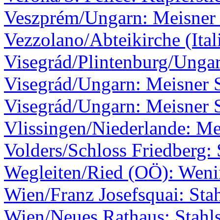
Veszprém/Ungarn: Meisner 
Vezzolano/Abteikirche (Ita
Visegrád/Plintenburg/Ungar
Visegrád/Ungarn: Meisner S
Visegrád/Ungarn: Meisner S
Vlissingen/Niederlande: Me
Volders/Schloss Friedberg: 
Wegleiten/Ried (OÖ): Wen
Wien/Franz Josefsquai: Stah
Wien/Neues Rathaus: Stahls