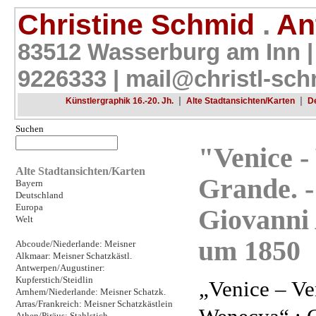
Christine Schmid
.
Ant
83512 Wasserburg am Inn |
9226333 |
mail@christl-sch
|
|
Künstlergraphik 16.-20. Jh.
Alte Stadtansichten/Karten
D
Suchen
"Venice -
Alte Stadtansichten/Karten
Grande. -
Bayern
Deutschland
Europa
Giovanni 
Welt
um 1850
Abcoude/Niederlande: Meisner
Alkmaar: Meisner Schatzkästl.
Antwerpen/Augustiner:
Kupferstich/Steidlin
„Venice – Ve
Arnhem/Niederlande: Meisner Schatzk.
Arras/Frankreich: Meisner Schatzkästlein
Athen/Piräus: Stahlstich