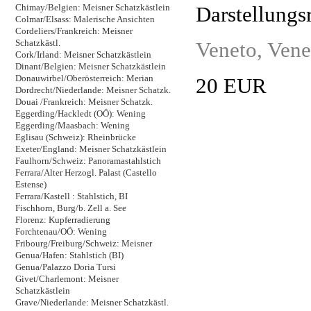
Darstellungs
Chimay/Belgien: Meisner Schatzkästlein
Colmar/Elsass: Malerische Ansichten
Cordeliers/Frankreich: Meisner
Veneto, Vene
Schatzkästl.
Cork/Irland: Meisner Schatzkästlein
Dinant/Belgien: Meisner Schatzkästlein
Donauwirbel/Oberösterreich: Merian
20 EUR
Dordrecht/Niederlande: Meisner Schatzk.
Douai /Frankreich: Meisner Schatzk.
Eggerding/Hackledt (OÖ): Wening
Eggerding/Maasbach: Wening
Eglisau (Schweiz): Rheinbrücke
Exeter/England: Meisner Schatzkästlein
Faulhorn/Schweiz: Panoramastahlstich
Ferrara/Alter Herzogl. Palast (Castello
Estense)
Ferrara/Kastell : Stahlstich, BI
Fischhorn, Burg/b. Zell a. See
Florenz: Kupferradierung
Forchtenau/OÖ: Wening
Fribourg/Freiburg/Schweiz: Meisner
Genua/Hafen: Stahlstich (BI)
Genua/Palazzo Doria Tursi
Givet/Charlemont: Meisner
Schatzkästlein
Grave/Niederlande: Meisner Schatzkästl.