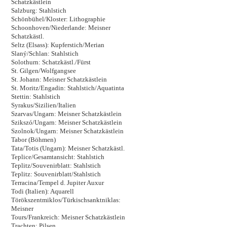
Schatzkästlein
Salzburg: Stahlstich
Schönbühel/Kloster: Lithographie
Schoonhoven/Niederlande: Meisner
Schatzkästl.
Seltz (Elsass): Kupferstich/Merian
Slaný/Schlan: Stahlstich
Solothurn: Schatzkästl./Fürst
St. Gilgen/Wolfgangsee
St. Johann: Meisner Schatzkästlein
St. Moritz/Engadin: Stahlstich/Aquatinta
Stettin: Stahlstich
Syrakus/Sizilien/Italien
Szarvas/Ungarn: Meisner Schatzkästlein
Szikszó/Ungarn: Meisner Schatzkästlein
Szolnok/Ungarn: Meisner Schatzkästlein
Tabor (Böhmen)
Tata/Totis (Ungarn): Meisner Schatzkästl.
Teplice/Gesamtansicht: Stahlstich
Teplitz/Souvenirblatt: Stahlstich
Teplitz: Souvenirblatt/Stahlstich
Terracina/Tempel d. Jupiter Auxur
Todi (Italien): Aquarell
Törökszentmiklos/Türkischsanktniklas:
Meisner
Tours/Frankreich: Meisner Schatzkästlein
Trachten: Pilsen