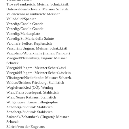
Troyes/Frankreich: Meisner Schatzkästl.
Unterwalden/Schweiz: Meisner Schatzk.
Valenciennes/Frankreich: Meisner
Valladolid/Spanien
Venedig/Canale Grande
Venedig/Canale Grande
Venedig/Markusplatz
Venedig/St. Maria della Salute
Verona/S. Felice: Kupferstich
Veszprém/Ungarn: Meisner Schatzkästl.
Vezzolano/Abteikirche (Italien/Piemont)
Visegrád/Plintenburg/Ungarn: Meisner
Schatzk.
Visegrád/Ungarn: Meisner Schatzkästl.
Visegrád/Ungarn: Meisner Schatzkästlein
Vlissingen/Niederlande: Meisner Schatzk.
Volders/Schloss Friedberg: Stahlstich
Wegleiten/Ried (OÖ): Wening
Wien/Franz Josefsquai: Stahlstich
Wien/Neues Rathaus: Stahlstich
Wofgangsee: Kraus/Lithographie
Zenoberg/Südtirol: Stahlstich
Zenoberg/Südtirol: Stahlstich
Zsámbék/Schambeck (Ungarn): Meisner
Schatzk.
Zürich/von der Enge aus