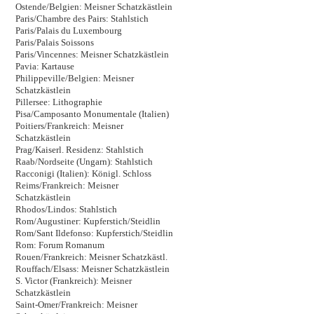
Ostende/Belgien: Meisner Schatzkästlein
Paris/Chambre des Pairs: Stahlstich
Paris/Palais du Luxembourg
Paris/Palais Soissons
Paris/Vincennes: Meisner Schatzkästlein
Pavia: Kartause
Philippeville/Belgien: Meisner
Schatzkästlein
Pillersee: Lithographie
Pisa/Camposanto Monumentale (Italien)
Poitiers/Frankreich: Meisner
Schatzkästlein
Prag/Kaiserl. Residenz: Stahlstich
Raab/Nordseite (Ungarn): Stahlstich
Racconigi (Italien): Königl. Schloss
Reims/Frankreich: Meisner
Schatzkästlein
Rhodos/Lindos: Stahlstich
Rom/Augustiner: Kupferstich/Steidlin
Rom/Sant Ildefonso: Kupferstich/Steidlin
Rom: Forum Romanum
Rouen/Frankreich: Meisner Schatzkästl.
Rouffach/Elsass: Meisner Schatzkästlein
S. Victor (Frankreich): Meisner
Schatzkästlein
Saint-Omer/Frankreich: Meisner