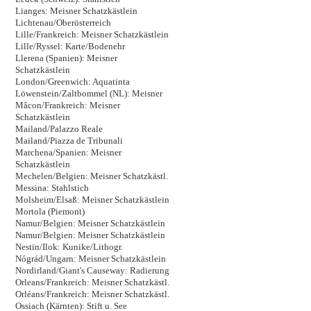
Lianges: Meisner Schatzkästlein
Lichtenau/Oberösterreich
Lille/Frankreich: Meisner Schatzkästlein
Lille/Ryssel: Karte/Bodenehr
Llerena (Spanien): Meisner
Schatzkästlein
London/Greenwich: Aquatinta
Löwenstein/Zaltbommel (NL): Meisner
Mâcon/Frankreich: Meisner
Schatzkästlein
Mailand/Palazzo Reale
Mailand/Piazza de Tribunali
Marchena/Spanien: Meisner
Schatzkästlein
Mechelen/Belgien: Meisner Schatzkästl.
Messina: Stahlstich
Molsheim/Elsaß: Meisner Schatzkästlein
Mortola (Piemont)
Namur/Belgien: Meisner Schatzkästlein
Namur/Belgien: Meisner Schatzkästlein
Nestin/Ilok: Kunike/Lithogr.
Nógrád/Ungarn: Meisner Schatzkästlein
Nordirland/Giant's Causeway: Radierung
Orleans/Frankreich: Meisner Schatzkästl.
Orléans/Frankreich: Meisner Schatzkästl.
Ossiach (Kärnten): Stift u. See