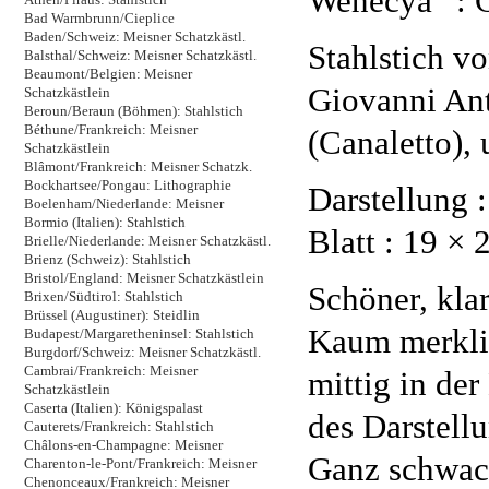
Wenecya“ : 
Bad Warmbrunn/Cieplice
Baden/Schweiz: Meisner Schatzkästl.
Stahlstich v
Balsthal/Schweiz: Meisner Schatzkästl.
Beaumont/Belgien: Meisner
Giovanni An
Schatzkästlein
Beroun/Beraun (Böhmen): Stahlstich
Béthune/Frankreich: Meisner
(Canaletto),
Schatzkästlein
Blâmont/Frankreich: Meisner Schatzk.
Bockhartsee/Pongau: Lithographie
Darstellung 
Boelenham/Niederlande: Meisner
Bormio (Italien): Stahlstich
Blatt : 19 × 
Brielle/Niederlande: Meisner Schatzkästl.
Brienz (Schweiz): Stahlstich
Bristol/England: Meisner Schatzkästlein
Schöner, kla
Brixen/Südtirol: Stahlstich
Brüssel (Augustiner): Steidlin
Kaum merkli
Budapest/Margaretheninsel: Stahlstich
Burgdorf/Schweiz: Meisner Schatzkästl.
Cambrai/Frankreich: Meisner
mittig in de
Schatzkästlein
Caserta (Italien): Königspalast
des Darstell
Cauterets/Frankreich: Stahlstich
Châlons-en-Champagne: Meisner
Ganz schwac
Charenton-le-Pont/Frankreich: Meisner
Chenonceaux/Frankreich: Meisner