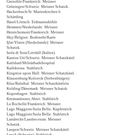
Grenoble/Frankreich: Meisner
Grüningen/Schweiz: Meisner Schatzk.
Hackenbuch/St. Marienkirchen b.
Schärding
Hasel/Lörrach: Erdmannshöhle
Hemmen/Niederlande: Meisner
Henrichemont/Frankreich: Meisner
Huy/Belgien: Bodenehr/Karte
Ijlst/Ylsten (Niederlande): Meisner
Schatzk.
Isola di Sora/Lirisfall (Italien)
Kanton Uri/Schweiz: Meisner Schatzkästl.
Karlsbad/Militärbadehospital
Karlskrona: Stahlstich
Kingston upon Hull: Meisner Schatzkästl.
Klausenburg/Kolosvár (Siebenbürgen)
Klus/Balsthal: Meisner Schatzkästlein
Kolding/Dänemark: Meisner Schatzk.
Kopenhagen: Stahlstich
Kremsmünster, Abtei: Stahlstich
La Rochelle/Frankreich: Meisner
Lago Maggiore/Isola Bella: Kupferstich
Lago Maggiore/Isola Bella: Stahlstich
Landrecht/Landreceium: Meisner
Schatzk.
Laupen/Schweiz: Meisner Schatzkästl.
Leuck (Schweiz): Stahlstich