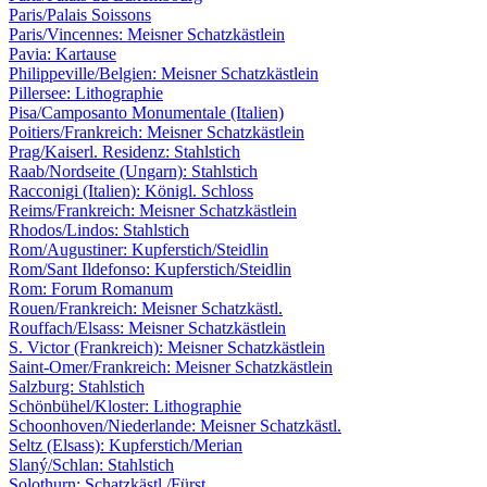
Paris/Palais Soissons
Paris/Vincennes: Meisner Schatzkästlein
Pavia: Kartause
Philippeville/Belgien: Meisner Schatzkästlein
Pillersee: Lithographie
Pisa/Camposanto Monumentale (Italien)
Poitiers/Frankreich: Meisner Schatzkästlein
Prag/Kaiserl. Residenz: Stahlstich
Raab/Nordseite (Ungarn): Stahlstich
Racconigi (Italien): Königl. Schloss
Reims/Frankreich: Meisner Schatzkästlein
Rhodos/Lindos: Stahlstich
Rom/Augustiner: Kupferstich/Steidlin
Rom/Sant Ildefonso: Kupferstich/Steidlin
Rom: Forum Romanum
Rouen/Frankreich: Meisner Schatzkästl.
Rouffach/Elsass: Meisner Schatzkästlein
S. Victor (Frankreich): Meisner Schatzkästlein
Saint-Omer/Frankreich: Meisner Schatzkästlein
Salzburg: Stahlstich
Schönbühel/Kloster: Lithographie
Schoonhoven/Niederlande: Meisner Schatzkästl.
Seltz (Elsass): Kupferstich/Merian
Slaný/Schlan: Stahlstich
Solothurn: Schatzkästl./Fürst