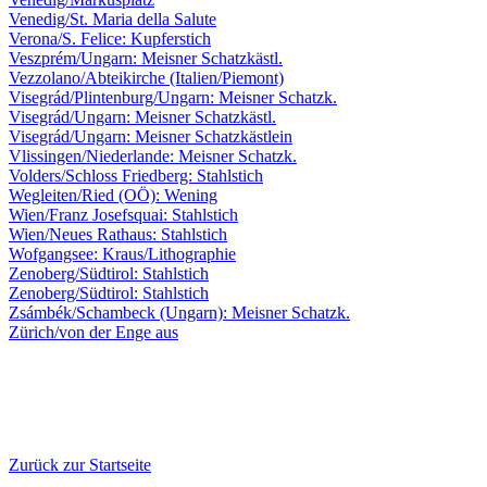
Venedig/St. Maria della Salute
Verona/S. Felice: Kupferstich
Veszprém/Ungarn: Meisner Schatzkästl.
Vezzolano/Abteikirche (Italien/Piemont)
Visegrád/Plintenburg/Ungarn: Meisner Schatzk.
Visegrád/Ungarn: Meisner Schatzkästl.
Visegrád/Ungarn: Meisner Schatzkästlein
Vlissingen/Niederlande: Meisner Schatzk.
Volders/Schloss Friedberg: Stahlstich
Wegleiten/Ried (OÖ): Wening
Wien/Franz Josefsquai: Stahlstich
Wien/Neues Rathaus: Stahlstich
Wofgangsee: Kraus/Lithographie
Zenoberg/Südtirol: Stahlstich
Zenoberg/Südtirol: Stahlstich
Zsámbék/Schambeck (Ungarn): Meisner Schatzk.
Zürich/von der Enge aus
Zurück zur Startseite