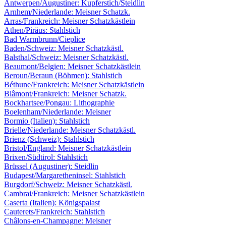
Antwerpen/Augustiner: Kupferstich/Steidlin
Arnhem/Niederlande: Meisner Schatzk.
Arras/Frankreich: Meisner Schatzkästlein
Athen/Piräus: Stahlstich
Bad Warmbrunn/Cieplice
Baden/Schweiz: Meisner Schatzkästl.
Balsthal/Schweiz: Meisner Schatzkästl.
Beaumont/Belgien: Meisner Schatzkästlein
Beroun/Beraun (Böhmen): Stahlstich
Béthune/Frankreich: Meisner Schatzkästlein
Blâmont/Frankreich: Meisner Schatzk.
Bockhartsee/Pongau: Lithographie
Boelenham/Niederlande: Meisner
Bormio (Italien): Stahlstich
Brielle/Niederlande: Meisner Schatzkästl.
Brienz (Schweiz): Stahlstich
Bristol/England: Meisner Schatzkästlein
Brixen/Südtirol: Stahlstich
Brüssel (Augustiner): Steidlin
Budapest/Margaretheninsel: Stahlstich
Burgdorf/Schweiz: Meisner Schatzkästl.
Cambrai/Frankreich: Meisner Schatzkästlein
Caserta (Italien): Königspalast
Cauterets/Frankreich: Stahlstich
Châlons-en-Champagne: Meisner