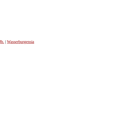
Jh.
|
Wasserburgensia