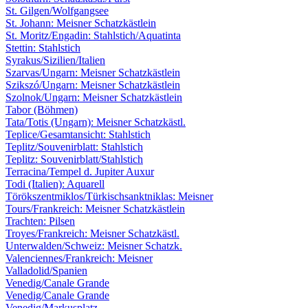
St. Gilgen/Wolfgangsee
St. Johann: Meisner Schatzkästlein
St. Moritz/Engadin: Stahlstich/Aquatinta
Stettin: Stahlstich
Syrakus/Sizilien/Italien
Szarvas/Ungarn: Meisner Schatzkästlein
Szikszó/Ungarn: Meisner Schatzkästlein
Szolnok/Ungarn: Meisner Schatzkästlein
Tabor (Böhmen)
Tata/Totis (Ungarn): Meisner Schatzkästl.
Teplice/Gesamtansicht: Stahlstich
Teplitz/Souvenirblatt: Stahlstich
Teplitz: Souvenirblatt/Stahlstich
Terracina/Tempel d. Jupiter Auxur
Todi (Italien): Aquarell
Törökszentmiklos/Türkischsanktniklas: Meisner
Tours/Frankreich: Meisner Schatzkästlein
Trachten: Pilsen
Troyes/Frankreich: Meisner Schatzkästl.
Unterwalden/Schweiz: Meisner Schatzk.
Valenciennes/Frankreich: Meisner
Valladolid/Spanien
Venedig/Canale Grande
Venedig/Canale Grande
Venedig/Markusplatz