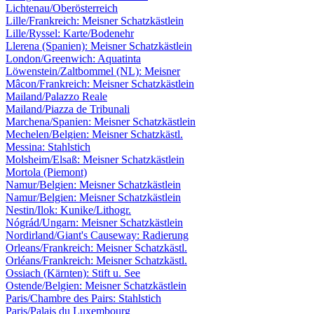
Lichtenau/Oberösterreich
Lille/Frankreich: Meisner Schatzkästlein
Lille/Ryssel: Karte/Bodenehr
Llerena (Spanien): Meisner Schatzkästlein
London/Greenwich: Aquatinta
Löwenstein/Zaltbommel (NL): Meisner
Mâcon/Frankreich: Meisner Schatzkästlein
Mailand/Palazzo Reale
Mailand/Piazza de Tribunali
Marchena/Spanien: Meisner Schatzkästlein
Mechelen/Belgien: Meisner Schatzkästl.
Messina: Stahlstich
Molsheim/Elsaß: Meisner Schatzkästlein
Mortola (Piemont)
Namur/Belgien: Meisner Schatzkästlein
Namur/Belgien: Meisner Schatzkästlein
Nestin/Ilok: Kunike/Lithogr.
Nógrád/Ungarn: Meisner Schatzkästlein
Nordirland/Giant's Causeway: Radierung
Orleans/Frankreich: Meisner Schatzkästl.
Orléans/Frankreich: Meisner Schatzkästl.
Ossiach (Kärnten): Stift u. See
Ostende/Belgien: Meisner Schatzkästlein
Paris/Chambre des Pairs: Stahlstich
Paris/Palais du Luxembourg