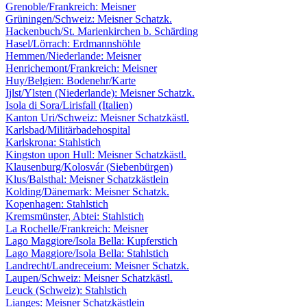
Grenoble/Frankreich: Meisner
Grüningen/Schweiz: Meisner Schatzk.
Hackenbuch/St. Marienkirchen b. Schärding
Hasel/Lörrach: Erdmannshöhle
Hemmen/Niederlande: Meisner
Henrichemont/Frankreich: Meisner
Huy/Belgien: Bodenehr/Karte
Ijlst/Ylsten (Niederlande): Meisner Schatzk.
Isola di Sora/Lirisfall (Italien)
Kanton Uri/Schweiz: Meisner Schatzkästl.
Karlsbad/Militärbadehospital
Karlskrona: Stahlstich
Kingston upon Hull: Meisner Schatzkästl.
Klausenburg/Kolosvár (Siebenbürgen)
Klus/Balsthal: Meisner Schatzkästlein
Kolding/Dänemark: Meisner Schatzk.
Kopenhagen: Stahlstich
Kremsmünster, Abtei: Stahlstich
La Rochelle/Frankreich: Meisner
Lago Maggiore/Isola Bella: Kupferstich
Lago Maggiore/Isola Bella: Stahlstich
Landrecht/Landreceium: Meisner Schatzk.
Laupen/Schweiz: Meisner Schatzkästl.
Leuck (Schweiz): Stahlstich
Lianges: Meisner Schatzkästlein