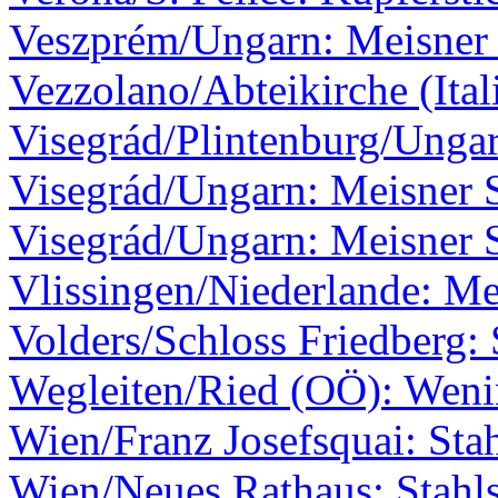
Veszprém/Ungarn: Meisner 
Vezzolano/Abteikirche (Ita
Visegrád/Plintenburg/Ungar
Visegrád/Ungarn: Meisner S
Visegrád/Ungarn: Meisner S
Vlissingen/Niederlande: Me
Volders/Schloss Friedberg: 
Wegleiten/Ried (OÖ): Wen
Wien/Franz Josefsquai: Stah
Wien/Neues Rathaus: Stahls