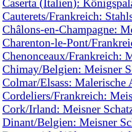
Caserta (Italien): Königspal
Cauterets/Frankreich: Stahl
Châlons-en-Champagne: Me
Charenton-le-Pont/Frankrei
Chenonceaux/Frankreich: M
Chimay/Belgien: Meisner Sc
Colmar/Elsass: Malerische 
Cordeliers/Frankreich: Meis
Cork/Irland: Meisner Schatz
Dinant/Belgien: Meisner Sc