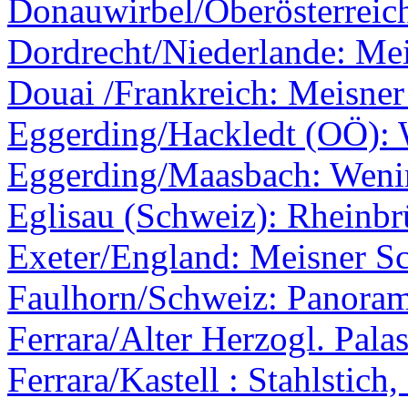
Donauwirbel/Oberösterreic
Dordrecht/Niederlande: Mei
Douai /Frankreich: Meisner
Eggerding/Hackledt (OÖ):
Eggerding/Maasbach: Weni
Eglisau (Schweiz): Rheinb
Exeter/England: Meisner Sc
Faulhorn/Schweiz: Panoram
Ferrara/Alter Herzogl. Palas
Ferrara/Kastell : Stahlstich,