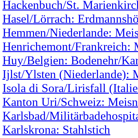
Hackenbuch/St. Marienkirc
Hasel/Lörrach: Erdmannshö
Hemmen/Niederlande: Meis
Henrichemont/Frankreich: 
Huy/Belgien: Bodenehr/Kar
Ijlst/Ylsten (Niederlande):
Isola di Sora/Lirisfall (Itali
Kanton Uri/Schweiz: Meisne
Karlsbad/Militärbadehospit
Karlskrona: Stahlstich