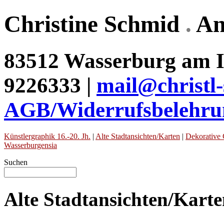
Christine Schmid
.
An
83512 Wasserburg am In
9226333 |
mail@christl
AGB/Widerrufsbelehru
Künstlergraphik 16.-20. Jh.
|
Alte Stadtansichten/Karten
|
Dekorative 
Wasserburgensia
Suchen
Alte Stadtansichten/Kart