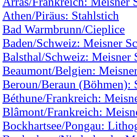
Arras/Frankreich: Meisner 
Athen/Piräus: Stahlstich
Bad Warmbrunn/Cieplice
Baden/Schweiz: Meisner Sch
Balsthal/Schweiz: Meisner S
Beaumont/Belgien: Meisner
Beroun/Beraun (Böhmen): S
Béthune/Frankreich: Meisne
Blâmont/Frankreich: Meisne
Bockhartsee/Pongau: Litho