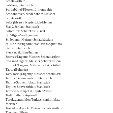
Schatzkästlein
Salzburg: Stahlstich
Schönbühel/Kloster: Lithographie
Schoonhoven/Niederlande: Meisner
Schatzkästl.
Seltz (Elsass): Kupferstich/Merian
Slaný/Schlan: Stahlstich
Solothurn: Schatzkästl./Fürst
St. Gilgen/Wolfgangsee
St. Johann: Meisner Schatzkästlein
St. Moritz/Engadin: Stahlstich/Aquatinta
Stettin: Stahlstich
Syrakus/Sizilien/Italien
Szarvas/Ungarn: Meisner Schatzkästlein
Szikszó/Ungarn: Meisner Schatzkästlein
Szolnok/Ungarn: Meisner Schatzkästlein
Tabor (Böhmen)
Tata/Totis (Ungarn): Meisner Schatzkästl.
Teplice/Gesamtansicht: Stahlstich
Teplitz/Souvenirblatt: Stahlstich
Teplitz: Souvenirblatt/Stahlstich
Terracina/Tempel d. Jupiter Auxur
Todi (Italien): Aquarell
Törökszentmiklos/Türkischsanktniklas:
Meisner
Tours/Frankreich: Meisner Schatzkästlein
Trachten: Pilsen