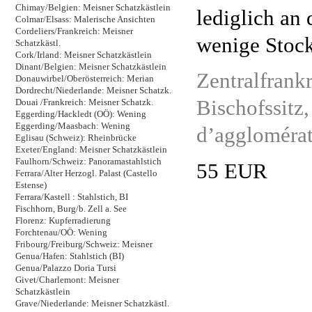
Chimay/Belgien: Meisner Schatzkästlein
lediglich an 
Colmar/Elsass: Malerische Ansichten
Cordeliers/Frankreich: Meisner
wenige Stock
Schatzkästl.
Cork/Irland: Meisner Schatzkästlein
Dinant/Belgien: Meisner Schatzkästlein
Zentralfrankr
Donauwirbel/Oberösterreich: Merian
Dordrecht/Niederlande: Meisner Schatzk.
Bischofssitz
Douai /Frankreich: Meisner Schatzk.
Eggerding/Hackledt (OÖ): Wening
Eggerding/Maasbach: Wening
d’agglomérat
Eglisau (Schweiz): Rheinbrücke
Exeter/England: Meisner Schatzkästlein
Faulhorn/Schweiz: Panoramastahlstich
55 EUR
Ferrara/Alter Herzogl. Palast (Castello
Estense)
Ferrara/Kastell : Stahlstich, BI
Fischhorn, Burg/b. Zell a. See
Florenz: Kupferradierung
Forchtenau/OÖ: Wening
Fribourg/Freiburg/Schweiz: Meisner
Genua/Hafen: Stahlstich (BI)
Genua/Palazzo Doria Tursi
Givet/Charlemont: Meisner
Schatzkästlein
Grave/Niederlande: Meisner Schatzkästl.