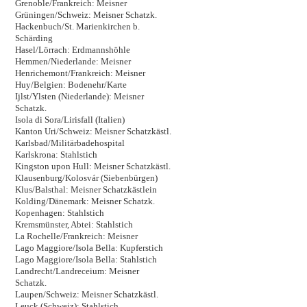
Grenoble/Frankreich: Meisner
Grüningen/Schweiz: Meisner Schatzk.
Hackenbuch/St. Marienkirchen b.
Schärding
Hasel/Lörrach: Erdmannshöhle
Hemmen/Niederlande: Meisner
Henrichemont/Frankreich: Meisner
Huy/Belgien: Bodenehr/Karte
Ijlst/Ylsten (Niederlande): Meisner
Schatzk.
Isola di Sora/Lirisfall (Italien)
Kanton Uri/Schweiz: Meisner Schatzkästl.
Karlsbad/Militärbadehospital
Karlskrona: Stahlstich
Kingston upon Hull: Meisner Schatzkästl.
Klausenburg/Kolosvár (Siebenbürgen)
Klus/Balsthal: Meisner Schatzkästlein
Kolding/Dänemark: Meisner Schatzk.
Kopenhagen: Stahlstich
Kremsmünster, Abtei: Stahlstich
La Rochelle/Frankreich: Meisner
Lago Maggiore/Isola Bella: Kupferstich
Lago Maggiore/Isola Bella: Stahlstich
Landrecht/Landreceium: Meisner
Schatzk.
Laupen/Schweiz: Meisner Schatzkästl.
Leuck (Schweiz): Stahlstich