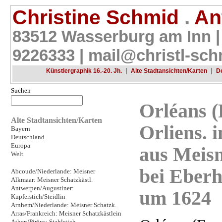
Christine Schmid
.
Ant
83512 Wasserburg am Inn |
9226333 |
mail@christl-sch
|
|
Künstlergraphik 16.-20. Jh.
Alte Stadtansichten/Karten
D
Suchen
Orléans (
Alte Stadtansichten/Karten
Orliens. 
Bayern
Deutschland
Europa
aus Meisn
Welt
bei Eberh
Abcoude/Niederlande: Meisner
Alkmaar: Meisner Schatzkästl.
Antwerpen/Augustiner:
um 1624
Kupferstich/Steidlin
Arnhem/Niederlande: Meisner Schatzk.
Arras/Frankreich: Meisner Schatzkästlein
Athen/Piräus: Stahlstich