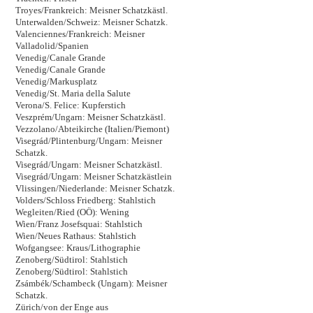
Troyes/Frankreich: Meisner Schatzkästl.
Unterwalden/Schweiz: Meisner Schatzk.
Valenciennes/Frankreich: Meisner
Valladolid/Spanien
Venedig/Canale Grande
Venedig/Canale Grande
Venedig/Markusplatz
Venedig/St. Maria della Salute
Verona/S. Felice: Kupferstich
Veszprém/Ungarn: Meisner Schatzkästl.
Vezzolano/Abteikirche (Italien/Piemont)
Visegrád/Plintenburg/Ungarn: Meisner
Schatzk.
Visegrád/Ungarn: Meisner Schatzkästl.
Visegrád/Ungarn: Meisner Schatzkästlein
Vlissingen/Niederlande: Meisner Schatzk.
Volders/Schloss Friedberg: Stahlstich
Wegleiten/Ried (OÖ): Wening
Wien/Franz Josefsquai: Stahlstich
Wien/Neues Rathaus: Stahlstich
Wofgangsee: Kraus/Lithographie
Zenoberg/Südtirol: Stahlstich
Zenoberg/Südtirol: Stahlstich
Zsámbék/Schambeck (Ungarn): Meisner
Schatzk.
Zürich/von der Enge aus