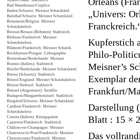
Orléans (Fran
Bad Warmbrunn/Cieplice
Baden/Schweiz: Meisner Schatzkästl.
„Univers: Orl
Balsthal/Schweiz: Meisner Schatzkästl.
Beaumont/Belgien: Meisner
Franckreich.
Schatzkästlein
Beroun/Beraun (Böhmen): Stahlstich
Béthune/Frankreich: Meisner
Kupferstich 
Schatzkästlein
Blâmont/Frankreich: Meisner Schatzk.
Philo-Politic
Bockhartsee/Pongau: Lithographie
Boelenham/Niederlande: Meisner
Meisner’s Sc
Bormio (Italien): Stahlstich
Brielle/Niederlande: Meisner Schatzkästl.
Brienz (Schweiz): Stahlstich
Exemplar der
Bristol/England: Meisner Schatzkästlein
Brixen/Südtirol: Stahlstich
Frankfurt/Ma
Brüssel (Augustiner): Steidlin
Budapest/Margaretheninsel: Stahlstich
Burgdorf/Schweiz: Meisner Schatzkästl.
Darstellung (
Cambrai/Frankreich: Meisner
Schatzkästlein
Blatt : 15 × 
Caserta (Italien): Königspalast
Cauterets/Frankreich: Stahlstich
Châlons-en-Champagne: Meisner
Das vollrandi
Charenton-le-Pont/Frankreich: Meisner
Chenonceaux/Frankreich: Meisner