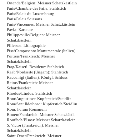
Ostende/Belgien: Meisner Schatzkästlein
Paris/Chambre des Pairs: Stahlstich
Paris/Palais du Luxembourg
Paris/Palais Soissons
Paris/Vincennes: Meisner Schatzkästlein
Pavia: Kartause
Philippeville/Belgien: Meisner
Schatzkästlein
Pillersee: Lithographie
Pisa/Camposanto Monumentale (Italien)
Poitiers/Frankreich: Meisner
Schatzkästlein
Prag/Kaiserl. Residenz: Stahlstich
Raab/Nordseite (Ungarn): Stahlstich
Racconigi (Italien): Königl. Schloss
Reims/Frankreich: Meisner
Schatzkästlein
Rhodos/Lindos: Stahlstich
Rom/Augustiner: Kupferstich/Steidlin
Rom/Sant Ildefonso: Kupferstich/Steidlin
Rom: Forum Romanum
Rouen/Frankreich: Meisner Schatzkästl.
Rouffach/Elsass: Meisner Schatzkästlein
S. Victor (Frankreich): Meisner
Schatzkästlein
Saint-Omer/Frankreich: Meisner