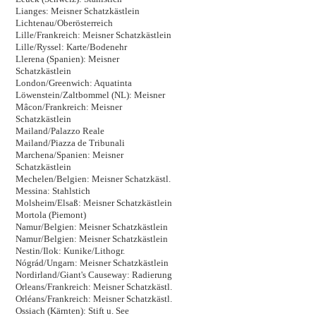
Lianges: Meisner Schatzkästlein
Lichtenau/Oberösterreich
Lille/Frankreich: Meisner Schatzkästlein
Lille/Ryssel: Karte/Bodenehr
Llerena (Spanien): Meisner
Schatzkästlein
London/Greenwich: Aquatinta
Löwenstein/Zaltbommel (NL): Meisner
Mâcon/Frankreich: Meisner
Schatzkästlein
Mailand/Palazzo Reale
Mailand/Piazza de Tribunali
Marchena/Spanien: Meisner
Schatzkästlein
Mechelen/Belgien: Meisner Schatzkästl.
Messina: Stahlstich
Molsheim/Elsaß: Meisner Schatzkästlein
Mortola (Piemont)
Namur/Belgien: Meisner Schatzkästlein
Namur/Belgien: Meisner Schatzkästlein
Nestin/Ilok: Kunike/Lithogr.
Nógrád/Ungarn: Meisner Schatzkästlein
Nordirland/Giant's Causeway: Radierung
Orleans/Frankreich: Meisner Schatzkästl.
Orléans/Frankreich: Meisner Schatzkästl.
Ossiach (Kärnten): Stift u. See