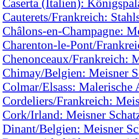
Caserta (Italien): Königspal
Cauterets/Frankreich: Stahl
Châlons-en-Champagne: Me
Charenton-le-Pont/Frankrei
Chenonceaux/Frankreich: M
Chimay/Belgien: Meisner Sc
Colmar/Elsass: Malerische 
Cordeliers/Frankreich: Meis
Cork/Irland: Meisner Schatz
Dinant/Belgien: Meisner Sc