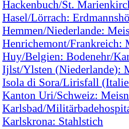
Hackenbuch/St. Marienkirc
Hasel/Lörrach: Erdmannshö
Hemmen/Niederlande: Meis
Henrichemont/Frankreich: 
Huy/Belgien: Bodenehr/Kar
Ijlst/Ylsten (Niederlande):
Isola di Sora/Lirisfall (Itali
Kanton Uri/Schweiz: Meisne
Karlsbad/Militärbadehospit
Karlskrona: Stahlstich