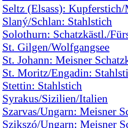
Seltz (Elsass): Kupferstich
Slaný/Schlan: Stahlstich
Solothurn: Schatzkästl./Für
St. Gilgen/Wolfgangsee
St. Johann: Meisner Schatzk
St. Moritz/Engadin: Stahlst
Stettin: Stahlstich
Syrakus/Sizilien/Italien
Szarvas/Ungarn: Meisner Sc
Szikszó/Ungarn: Meisner Sc