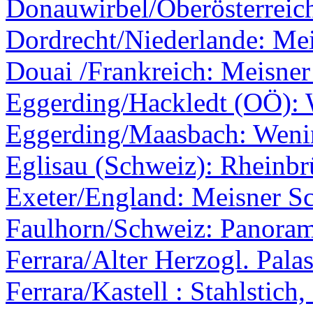
Donauwirbel/Oberösterreic
Dordrecht/Niederlande: Mei
Douai /Frankreich: Meisner
Eggerding/Hackledt (OÖ):
Eggerding/Maasbach: Weni
Eglisau (Schweiz): Rheinb
Exeter/England: Meisner Sc
Faulhorn/Schweiz: Panoram
Ferrara/Alter Herzogl. Palas
Ferrara/Kastell : Stahlstich,