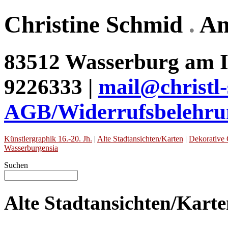
Christine Schmid
.
An
83512 Wasserburg am In
9226333 |
mail@christl
AGB/Widerrufsbelehru
Künstlergraphik 16.-20. Jh.
|
Alte Stadtansichten/Karten
|
Dekorative 
Wasserburgensia
Suchen
Alte Stadtansichten/Kart