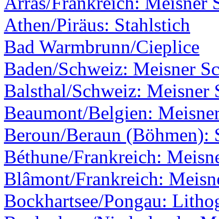
Arras/Frankreich: Meisner 
Athen/Piräus: Stahlstich
Bad Warmbrunn/Cieplice
Baden/Schweiz: Meisner Sch
Balsthal/Schweiz: Meisner S
Beaumont/Belgien: Meisner
Beroun/Beraun (Böhmen): S
Béthune/Frankreich: Meisne
Blâmont/Frankreich: Meisne
Bockhartsee/Pongau: Litho