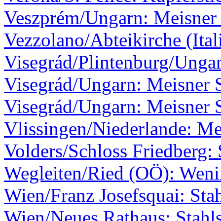
Veszprém/Ungarn: Meisner 
Vezzolano/Abteikirche (Ita
Visegrád/Plintenburg/Ungar
Visegrád/Ungarn: Meisner S
Visegrád/Ungarn: Meisner S
Vlissingen/Niederlande: Me
Volders/Schloss Friedberg: 
Wegleiten/Ried (OÖ): Wen
Wien/Franz Josefsquai: Stah
Wien/Neues Rathaus: Stahls