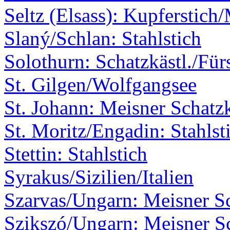
Seltz (Elsass): Kupferstich
Slaný/Schlan: Stahlstich
Solothurn: Schatzkästl./Für
St. Gilgen/Wolfgangsee
St. Johann: Meisner Schatzk
St. Moritz/Engadin: Stahlst
Stettin: Stahlstich
Syrakus/Sizilien/Italien
Szarvas/Ungarn: Meisner Sc
Szikszó/Ungarn: Meisner Sc