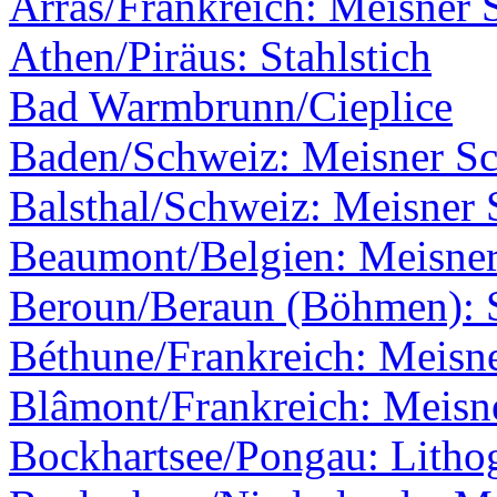
Arras/Frankreich: Meisner 
Athen/Piräus: Stahlstich
Bad Warmbrunn/Cieplice
Baden/Schweiz: Meisner Sch
Balsthal/Schweiz: Meisner S
Beaumont/Belgien: Meisner
Beroun/Beraun (Böhmen): S
Béthune/Frankreich: Meisne
Blâmont/Frankreich: Meisne
Bockhartsee/Pongau: Litho