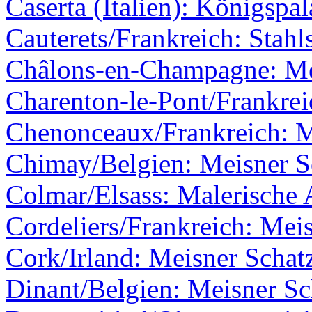
Caserta (Italien): Königspal
Cauterets/Frankreich: Stahl
Châlons-en-Champagne: Me
Charenton-le-Pont/Frankrei
Chenonceaux/Frankreich: M
Chimay/Belgien: Meisner Sc
Colmar/Elsass: Malerische 
Cordeliers/Frankreich: Meis
Cork/Irland: Meisner Schatz
Dinant/Belgien: Meisner Sc