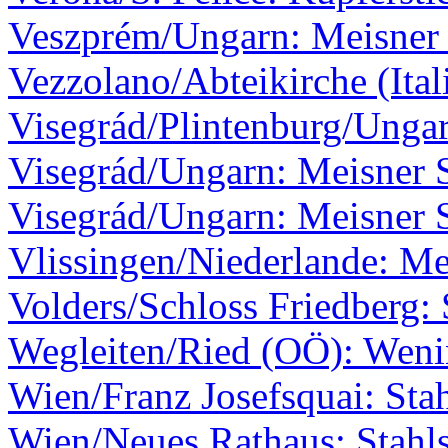
Veszprém/Ungarn: Meisner 
Vezzolano/Abteikirche (Ita
Visegrád/Plintenburg/Ungar
Visegrád/Ungarn: Meisner S
Visegrád/Ungarn: Meisner S
Vlissingen/Niederlande: Me
Volders/Schloss Friedberg: 
Wegleiten/Ried (OÖ): Wen
Wien/Franz Josefsquai: Stah
Wien/Neues Rathaus: Stahls