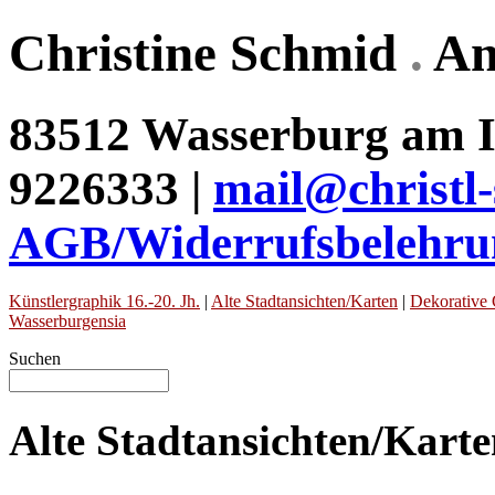
Christine Schmid
.
An
83512 Wasserburg am In
9226333 |
mail@christl
AGB/Widerrufsbelehru
Künstlergraphik 16.-20. Jh.
|
Alte Stadtansichten/Karten
|
Dekorative 
Wasserburgensia
Suchen
Alte Stadtansichten/Kart