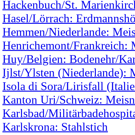
Hackenbuch/St. Marienkirc
Hasel/Lörrach: Erdmannshö
Hemmen/Niederlande: Meis
Henrichemont/Frankreich: 
Huy/Belgien: Bodenehr/Kar
Ijlst/Ylsten (Niederlande):
Isola di Sora/Lirisfall (Itali
Kanton Uri/Schweiz: Meisne
Karlsbad/Militärbadehospit
Karlskrona: Stahlstich