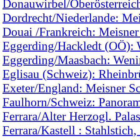
Donauwirbel/Oberösterreic
Dordrecht/Niederlande: Mei
Douai /Frankreich: Meisner
Eggerding/Hackledt (OÖ):
Eggerding/Maasbach: Weni
Eglisau (Schweiz): Rheinb
Exeter/England: Meisner Sc
Faulhorn/Schweiz: Panoram
Ferrara/Alter Herzogl. Palas
Ferrara/Kastell : Stahlstich,