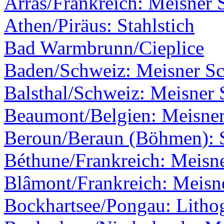
Arras/Frankreich: Meisner 
Athen/Piräus: Stahlstich
Bad Warmbrunn/Cieplice
Baden/Schweiz: Meisner Sch
Balsthal/Schweiz: Meisner S
Beaumont/Belgien: Meisner
Beroun/Beraun (Böhmen): S
Béthune/Frankreich: Meisne
Blâmont/Frankreich: Meisne
Bockhartsee/Pongau: Litho