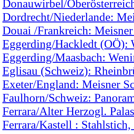
Donauwirbel/Oberösterreic
Dordrecht/Niederlande: Mei
Douai /Frankreich: Meisner
Eggerding/Hackledt (OÖ):
Eggerding/Maasbach: Weni
Eglisau (Schweiz): Rheinb
Exeter/England: Meisner Sc
Faulhorn/Schweiz: Panoram
Ferrara/Alter Herzogl. Palas
Ferrara/Kastell : Stahlstich,