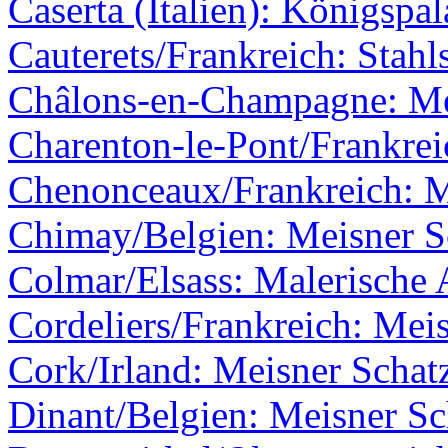
Caserta (Italien): Königspal
Cauterets/Frankreich: Stahl
Châlons-en-Champagne: Me
Charenton-le-Pont/Frankrei
Chenonceaux/Frankreich: M
Chimay/Belgien: Meisner Sc
Colmar/Elsass: Malerische 
Cordeliers/Frankreich: Meis
Cork/Irland: Meisner Schatz
Dinant/Belgien: Meisner Sc