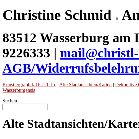
Christine Schmid
.
An
83512 Wasserburg am In
9226333 |
mail@christl
AGB/Widerrufsbelehru
Künstlergraphik 16.-20. Jh.
|
Alte Stadtansichten/Karten
|
Dekorative 
Wasserburgensia
Suchen
Alte Stadtansichten/Kart