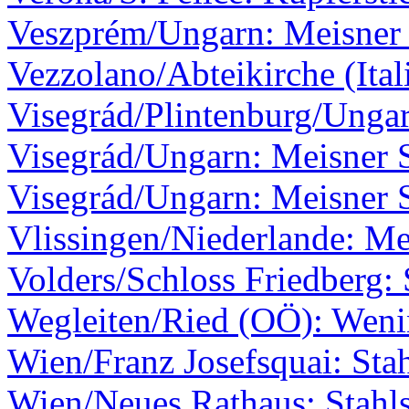
Veszprém/Ungarn: Meisner 
Vezzolano/Abteikirche (Ita
Visegrád/Plintenburg/Ungar
Visegrád/Ungarn: Meisner S
Visegrád/Ungarn: Meisner S
Vlissingen/Niederlande: Me
Volders/Schloss Friedberg: 
Wegleiten/Ried (OÖ): Wen
Wien/Franz Josefsquai: Stah
Wien/Neues Rathaus: Stahls