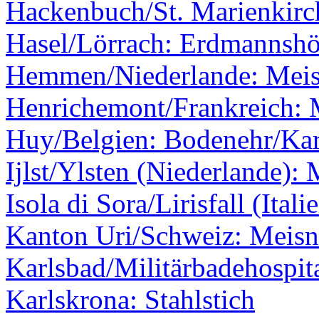
Hackenbuch/St. Marienkirc
Hasel/Lörrach: Erdmannshö
Hemmen/Niederlande: Meis
Henrichemont/Frankreich: 
Huy/Belgien: Bodenehr/Kar
Ijlst/Ylsten (Niederlande):
Isola di Sora/Lirisfall (Itali
Kanton Uri/Schweiz: Meisne
Karlsbad/Militärbadehospit
Karlskrona: Stahlstich