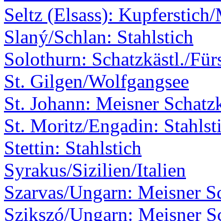
Seltz (Elsass): Kupferstich
Slaný/Schlan: Stahlstich
Solothurn: Schatzkästl./Für
St. Gilgen/Wolfgangsee
St. Johann: Meisner Schatzk
St. Moritz/Engadin: Stahlst
Stettin: Stahlstich
Syrakus/Sizilien/Italien
Szarvas/Ungarn: Meisner Sc
Szikszó/Ungarn: Meisner Sc