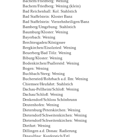
Bachern/Friedberg: Wening
Bachern/Friedberg: Wening (klein)
Bad Reichenhall: Kol. Stahlstich
Bad Staffelstein: Kloster Banz
Bad Staffelstein: Vierzehnheiligen/Banz
Bamberg/Umgebung: Stahlstich
Baumburg/Kloster: Wening
Bayerbach: Wening
Berchtesgaden/Königssee
Bergkirchen/Eisolzried: Wening
Beuerberg/Bad Tölz: Wening
Biburg/Kloster: Wening
Bodenkirchen/Psallersöd: Wening
Bogen: Wening
Buchbach/Steeg: Wening
Buchersried/Rohrbach a.d. Ilm: Wening
Chiemsee/Heufahrt: Stahlstich
Dachau-Pellheim/Schloß: Wening
Dachau/Schloß: Wening
Denkendorf/Schloss Schönbrunn
Deutenhofen: Wening
Dietersburg/Peterskirchen: Wening
Dietersdorf/Schweitenkirchen: Wening
Dietersdorf/Schweitenkirchen: Wening
Dietfurt: Wening
Dillingen a.d. Donau: Radierung
Dingolfing: Kupferstich/Ertl