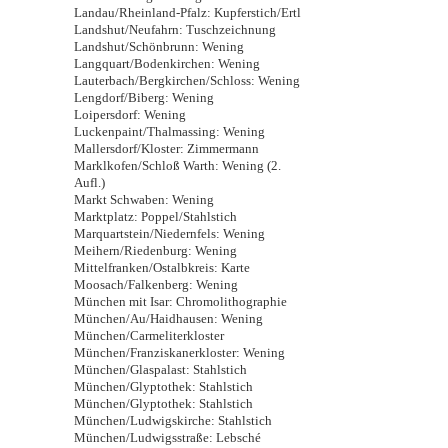
Landau/Rheinland-Pfalz: Kupferstich/Ertl
Landshut/Neufahrn: Tuschzeichnung
Landshut/Schönbrunn: Wening
Langquart/Bodenkirchen: Wening
Lauterbach/Bergkirchen/Schloss: Wening
Lengdorf/Biberg: Wening
Loipersdorf: Wening
Luckenpaint/Thalmassing: Wening
Mallersdorf/Kloster: Zimmermann
Marklkofen/Schloß Warth: Wening (2.
Aufl.)
Markt Schwaben: Wening
Marktplatz: Poppel/Stahlstich
Marquartstein/Niedernfels: Wening
Meihern/Riedenburg: Wening
Mittelfranken/Ostalbkreis: Karte
Moosach/Falkenberg: Wening
München mit Isar: Chromolithographie
München/Au/Haidhausen: Wening
München/Carmeliterkloster
München/Franziskanerkloster: Wening
München/Glaspalast: Stahlstich
München/Glyptothek: Stahlstich
München/Glyptothek: Stahlstich
München/Ludwigskirche: Stahlstich
München/Ludwigsstraße: Lebsché