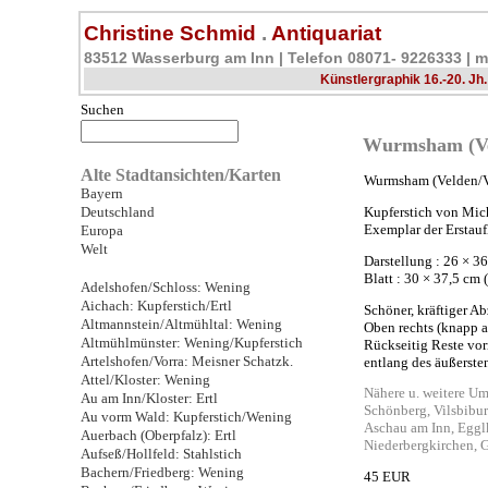
Christine Schmid
.
Antiquariat
83512 Wasserburg am Inn | Telefon 08071- 9226333 |
m
Künstlergraphik 16.-20. Jh.
Suchen
Wurmsham (Vel
Alte Stadtansichten/Karten
Wurmsham (Velden/Vi
Bayern
Deutschland
Kupferstich von Mic
Exemplar der Erstauf
Europa
Welt
Darstellung : 26 × 3
Blatt : 30 × 37,5 cm 
Adelshofen/Schloss: Wening
Aichach: Kupferstich/Ertl
Schöner, kräftiger A
Altmannstein/Altmühltal: Wening
Oben rechts (knapp 
Altmühlmünster: Wening/Kupferstich
Rückseitig Reste vo
Artelshofen/Vorra: Meisner Schatzk.
entlang des äußersten
Attel/Kloster: Wening
Nähere u. weitere U
Au am Inn/Kloster: Ertl
Schönberg, Vilsbibu
Au vorm Wald: Kupferstich/Wening
Aschau am Inn, Eggl
Auerbach (Oberpfalz): Ertl
Niederbergkirchen, G
Aufseß/Hollfeld: Stahlstich
Bachern/Friedberg: Wening
45 EUR