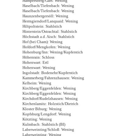
Hampersberg/Gars: Wening
Haselbach/Tiefenbach: Wening
Haselbach/Tiefenbach: Wening
Haunzenbergersöll: Wening
Herrngiersdorf/Lanquaid: Wening
Hiltpoltstein: Stahlstich
Hinterstein/Ostrachtal: Stahlstich
Höchstadt a.d. Aisch: Stahlstich
Hof (bei Cham): Wening
Hofdorf/Mengkofen: Wening
Hohenburg/Inn: Wening/Kupferstich
Höhenrain: Schloss
Hohenwart: Ertl
Hohenwart: Wening
Ingolstadt: Bodenehr/Kupferstich
Kammerberg/Fahrenzhausen: Wening
Kelheim: Wening
Kirchberg/Eggenfelden: Wening
Kirchberg/Eggenfelden: Wening
Kirchdorf/Rudelzhausen: Wening
Kirchenlamitz: Holzstich/Dietrich
Kloster Biburg: Wening
Kopfsburg/Lengdorf: Wening
Kötzting: Wening
Kulmbach: Stahlstich (BI)
Laberweinting/Schloß: Wening
Laberweinting: Wening