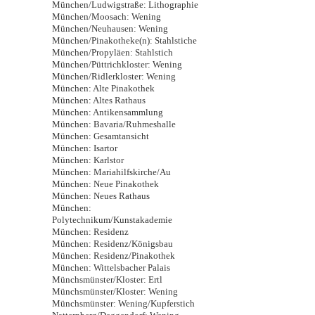
München/Ludwigstraße: Lithographie
München/Moosach: Wening
München/Neuhausen: Wening
München/Pinakotheke(n): Stahlstiche
München/Propyläen: Stahlstich
München/Püttrichkloster: Wening
München/Ridlerkloster: Wening
München: Alte Pinakothek
München: Altes Rathaus
München: Antikensammlung
München: Bavaria/Ruhmeshalle
München: Gesamtansicht
München: Isartor
München: Karlstor
München: Mariahilfskirche/Au
München: Neue Pinakothek
München: Neues Rathaus
München:
Polytechnikum/Kunstakademie
München: Residenz
München: Residenz/Königsbau
München: Residenz/Pinakothek
München: Wittelsbacher Palais
Münchsmünster/Kloster: Ertl
Münchsmünster/Kloster: Wening
Münchsmünster: Wening/Kupferstich