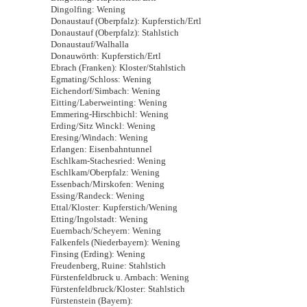
Dingolfing: Wening
Donaustauf (Oberpfalz): Kupferstich/Ertl
Donaustauf (Oberpfalz): Stahlstich
Donaustauf/Walhalla
Donauwörth: Kupferstich/Ertl
Ebrach (Franken): Kloster/Stahlstich
Egmating/Schloss: Wening
Eichendorf/Simbach: Wening
Eitting/Laberweinting: Wening
Emmering-Hirschbichl: Wening
Erding/Sitz Winckl: Wening
Eresing/Windach: Wening
Erlangen: Eisenbahntunnel
Eschlkam-Stachesried: Wening
Eschlkam/Oberpfalz: Wening
Essenbach/Mirskofen: Wening
Essing/Randeck: Wening
Ettal/Kloster: Kupferstich/Wening
Etting/Ingolstadt: Wening
Euernbach/Scheyern: Wening
Falkenfels (Niederbayern): Wening
Finsing (Erding): Wening
Freudenberg, Ruine: Stahlstich
Fürstenfeldbruck u. Arnbach: Wening
Fürstenfeldbruck/Kloster: Stahlstich
Fürstenstein (Bayern):