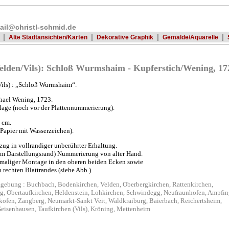
ail@christl-schmid.de
|
|
|
|
Alte Stadtansichten/Karten
Dekorative Graphik
Gemälde/Aquarelle
den/Vils): Schloß Wurmshaim - Kupferstich/Wening, 17
ls) : „Schloß Wurmshaim“.
hael Wening, 1723.
lage (noch vor der Plattennummerierung).
6 cm.
(Papier mit Wasserzeichen).
bzug in vollrandiger unberührter Erhaltung.
am Darstellungsrand) Nummerierung von alter Hand.
rmaliger Montage in den oberen beiden Ecken sowie
 rechten Blattrandes (siehe Abb.).
mgebung : Buchbach, Bodenkirchen, Velden, Oberbergkirchen, Rattenkirchen,
rg, Obertaufkirchen, Heldenstein, Lohkirchen, Schwindegg, Neufraunhofen, Ampfin
kofen, Zangberg, Neumarkt-Sankt Veit, Waldkraiburg, Baierbach, Reichertsheim,
eisenhausen, Taufkirchen (Vils), Kröning, Mettenheim