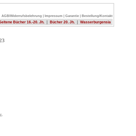
AGB/Widerrufsbelehrung
|
Impressum
|
Garantie
|
Bestellung/Kontakt
|
|
Seltene Bücher 16.-20. Jh.
Bücher 20. Jh.
Wasserburgensia
23
g,