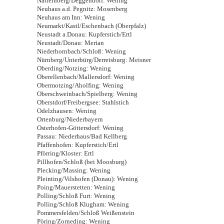
Natternberg/Deggendorf: Wening
Neuhaus a.d. Pegnitz: Mosenberg
Neuhaus am Inn: Wening
Neumarkt/Kastl/Eschenbach (Oberpfalz)
Neustadt a.Donau: Kupferstich/Ertl
Neustadt/Donau: Merian
Niederhornbach/Schloß: Wening
Nürnberg/Unterbürg/Derretsburg: Meisner
Oberding/Notzing: Wening
Oberellenbach/Mallersdorf: Wening
Obermotzing/Aholfing: Wening
Oberschweinbach/Spielberg: Wening
Oberstdorf/Freibergsee: Stahlstich
Odelzhausen: Wening
Ortenburg/Niederbayern
Osterhofen-Göttersdorf: Wening
Passau: Niederhaus/Bad Kellberg
Pfaffenhofen: Kupferstich/Ertl
Pförring/Kloster: Ertl
Pillhofen/Schloß (bei Moosburg)
Plecking/Massing: Wening
Pleinting/Vilshofen (Donau): Wening
Poing/Mauerstetten: Wening
Polling/Schloß Furt: Wening
Polling/Schloß Klugham: Wening
Pommersfelden/Schloß Weißenstein
Pöring/Zorneding: Wening