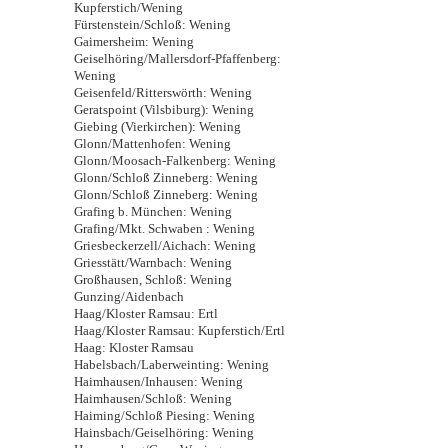
Kupferstich/Wening
Fürstenstein/Schloß: Wening
Gaimersheim: Wening
Geiselhöring/Mallersdorf-Pfaffenberg:
Wening
Geisenfeld/Ritterswörth: Wening
Geratspoint (Vilsbiburg): Wening
Giebing (Vierkirchen): Wening
Glonn/Mattenhofen: Wening
Glonn/Moosach-Falkenberg: Wening
Glonn/Schloß Zinneberg: Wening
Glonn/Schloß Zinneberg: Wening
Grafing b. München: Wening
Grafing/Mkt. Schwaben : Wening
Griesbeckerzell/Aichach: Wening
Griesstätt/Warnbach: Wening
Großhausen, Schloß: Wening
Gunzing/Aidenbach
Haag/Kloster Ramsau: Ertl
Haag/Kloster Ramsau: Kupferstich/Ertl
Haag: Kloster Ramsau
Habelsbach/Laberweinting: Wening
Haimhausen/Inhausen: Wening
Haimhausen/Schloß: Wening
Haiming/Schloß Piesing: Wening
Hainsbach/Geiselhöring: Wening