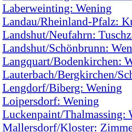
Laberweinting: Wening
Landau/Rheinland-Pfalz: Ku
Landshut/Neufahrn: Tusch
Landshut/Schönbrunn: Wen
Langquart/Bodenkirchen: 
Lauterbach/Bergkirchen/Sc
Lengdorf/Biberg: Wening
Loipersdorf: Wening
Luckenpaint/Thalmassing:
Mallersdorf/Kloster: Zimm