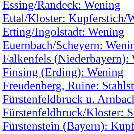
Essing/Randeck: Wening
Ettal/Kloster: Kupferstich
Etting/Ingolstadt: Wening
Euernbach/Scheyern: Weni
Falkenfels (Niederbayern):
Finsing (Erding): Wening
Freudenberg, Ruine: Stahlst
Fürstenfeldbruck u. Arnba
Fürstenfeldbruck/Kloster: S
Fürstenstein (Bayern): Kup