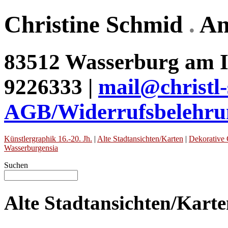
Christine Schmid
.
An
83512 Wasserburg am In
9226333 |
mail@christl
AGB/Widerrufsbelehru
Künstlergraphik 16.-20. Jh.
|
Alte Stadtansichten/Karten
|
Dekorative 
Wasserburgensia
Suchen
Alte Stadtansichten/Kart