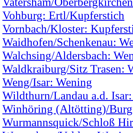
Vatersham/Oberbergkirche
Vohburg: Ertl/Kupferstich
Vornbach/Kloster: Kupfersti
Waidhofen/Schenkenau: Wen
Walchsing/Aldersbach: We
Waldkraiburg/Sitz Trasen:
Weng/Isar: Wening
Wildthurn/Landau a.d. Isar
Winhöring (Altötting)/Burg
Wurmannsquick/Schloß Hir