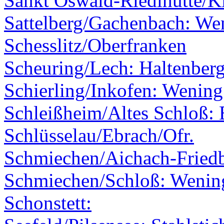
Sankt Oswald-Riedlhütte/K
Sattelberg/Gachenbach: We
Schesslitz/Oberfranken
Scheuring/Lech: Haltenber
Schierling/Inkofen: Wening
Schleißheim/Altes Schloß: 
Schlüsselau/Ebrach/Ofr.
Schmiechen/Aichach-Fried
Schmiechen/Schloß: Wenin
Schonstett: