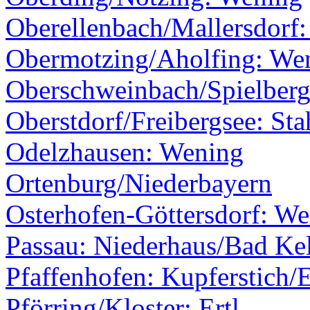
Oberellenbach/Mallersdorf
Obermotzing/Aholfing: We
Oberschweinbach/Spielber
Oberstdorf/Freibergsee: Sta
Odelzhausen: Wening
Ortenburg/Niederbayern
Osterhofen-Göttersdorf: W
Passau: Niederhaus/Bad Ke
Pfaffenhofen: Kupferstich/E
Pförring/Kloster: Ertl