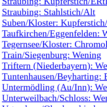
Straubing: Kupferstich/ERt
Straubing: Stahlstich/Alt
Suben/Kloster: Kupferstich/
Taufkirchen/Eggenfelden: 
Tegernsee/Kloster: Chromol
Train/Siegenburg: Wening
Triftern (Niederbayern): W
Tuntenhausen/Beyharting: E
Untermödling (Au/Inn): W
Unterweilbach/Schloss: We