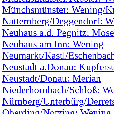
Münchsmünster: Wening/Ku
Natternberg/Deggendorf: W
Neuhaus a.d. Pegnitz: Mos
Neuhaus am Inn: Wening
Neumarkt/Kastl/Eschenbach
Neustadt a.Donau: Kupferst
Neustadt/Donau: Merian
Niederhornbach/Schloß: W
Nürnberg/Unterbürg/Derret
Oberding/Notzing: Wening