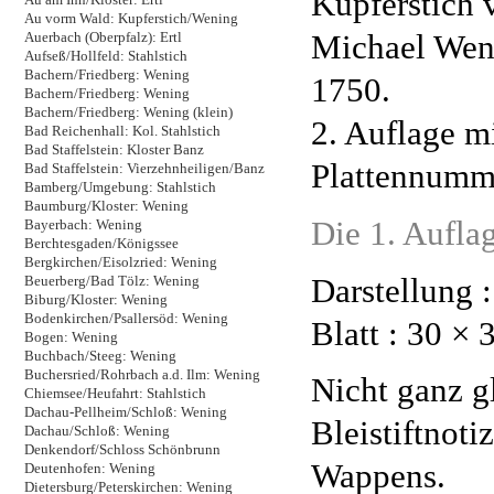
Kupferstich 
Au vorm Wald: Kupferstich/Wening
Michael Wen
Auerbach (Oberpfalz): Ertl
Aufseß/Hollfeld: Stahlstich
Bachern/Friedberg: Wening
1750.
Bachern/Friedberg: Wening
Bachern/Friedberg: Wening (klein)
2. Auflage m
Bad Reichenhall: Kol. Stahlstich
Bad Staffelstein: Kloster Banz
Plattennumm
Bad Staffelstein: Vierzehnheiligen/Banz
Bamberg/Umgebung: Stahlstich
Baumburg/Kloster: Wening
Die 1. Auflag
Bayerbach: Wening
Berchtesgaden/Königssee
Bergkirchen/Eisolzried: Wening
Darstellung 
Beuerberg/Bad Tölz: Wening
Biburg/Kloster: Wening
Bodenkirchen/Psallersöd: Wening
Blatt : 30 × 
Bogen: Wening
Buchbach/Steeg: Wening
Buchersried/Rohrbach a.d. Ilm: Wening
Nicht ganz g
Chiemsee/Heufahrt: Stahlstich
Dachau-Pellheim/Schloß: Wening
Bleistiftnoti
Dachau/Schloß: Wening
Denkendorf/Schloss Schönbrunn
Wappens.
Deutenhofen: Wening
Dietersburg/Peterskirchen: Wening