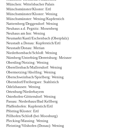
München: Wittelsbacher Palais
Münchsmünster/Kloster: Ertl
Münchsmünster/Kloster: Wening
Münchsmünster: Wening/Kupferstich
Natternberg/Deggendorf: Wening
Neuhaus a.d. Pegnitz: Mosenberg
Neuhaus am Inn: Wening
Neumarkt/Kastl/Eschenbach (Oberpfalz)
Neustadt a.Donau: Kupferstich/Ertl
Neustadt/Donau: Merian
Niederhornbach/Schloß: Wening
Nürnberg/Unterbürg/Derretsburg: Meisner
Oberding/Notzing: Wening
Oberellenbach/Mallersdorf: Wening
Obermotzing/Aholfing: Wening
Oberschweinbach/Spielberg: Wening
Oberstdorf/Freibergsee: Stahlstich
Odelzhausen: Wening
Ortenburg/Niederbayern
Osterhofen-Göttersdorf: Wening
Passau: Niederhaus/Bad Kellberg
Pfaffenhofen: Kupferstich/Ertl
Pförring/Kloster: Ertl
Pillhofen/Schloß (bei Moosburg)
Plecking/Massing: Wening
Pleinting/Vilshofen (Donau): Wening