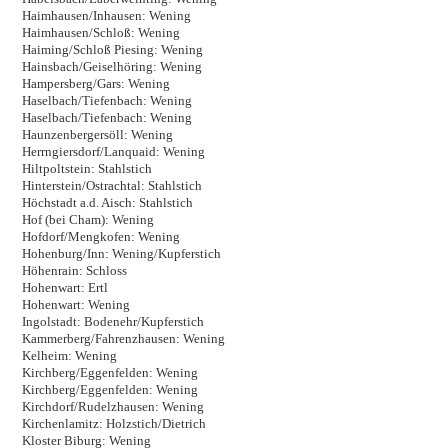
Haimhausen/Inhausen: Wening
Haimhausen/Schloß: Wening
Haiming/Schloß Piesing: Wening
Hainsbach/Geiselhöring: Wening
Hampersberg/Gars: Wening
Haselbach/Tiefenbach: Wening
Haselbach/Tiefenbach: Wening
Haunzenbergersöll: Wening
Herrngiersdorf/Lanquaid: Wening
Hiltpoltstein: Stahlstich
Hinterstein/Ostrachtal: Stahlstich
Höchstadt a.d. Aisch: Stahlstich
Hof (bei Cham): Wening
Hofdorf/Mengkofen: Wening
Hohenburg/Inn: Wening/Kupferstich
Höhenrain: Schloss
Hohenwart: Ertl
Hohenwart: Wening
Ingolstadt: Bodenehr/Kupferstich
Kammerberg/Fahrenzhausen: Wening
Kelheim: Wening
Kirchberg/Eggenfelden: Wening
Kirchberg/Eggenfelden: Wening
Kirchdorf/Rudelzhausen: Wening
Kirchenlamitz: Holzstich/Dietrich
Kloster Biburg: Wening