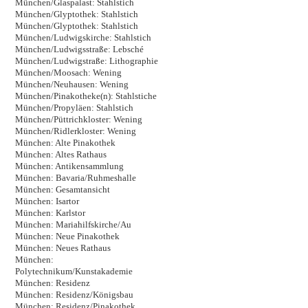
München/Glaspalast: Stahlstich
München/Glyptothek: Stahlstich
München/Glyptothek: Stahlstich
München/Ludwigskirche: Stahlstich
München/Ludwigsstraße: Lebsché
München/Ludwigstraße: Lithographie
München/Moosach: Wening
München/Neuhausen: Wening
München/Pinakotheke(n): Stahlstiche
München/Propyläen: Stahlstich
München/Püttrichkloster: Wening
München/Ridlerkloster: Wening
München: Alte Pinakothek
München: Altes Rathaus
München: Antikensammlung
München: Bavaria/Ruhmeshalle
München: Gesamtansicht
München: Isartor
München: Karlstor
München: Mariahilfskirche/Au
München: Neue Pinakothek
München: Neues Rathaus
München:
Polytechnikum/Kunstakademie
München: Residenz
München: Residenz/Königsbau
München: Residenz/Pinakothek