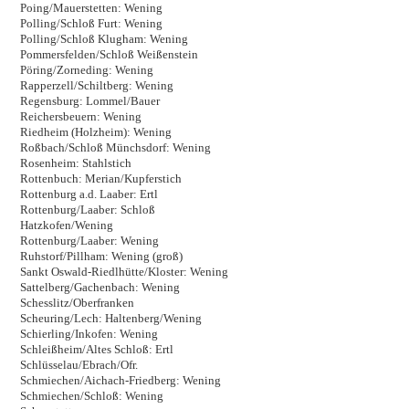
Poing/Mauerstetten: Wening
Polling/Schloß Furt: Wening
Polling/Schloß Klugham: Wening
Pommersfelden/Schloß Weißenstein
Pöring/Zorneding: Wening
Rapperzell/Schiltberg: Wening
Regensburg: Lommel/Bauer
Reichersbeuern: Wening
Riedheim (Holzheim): Wening
Roßbach/Schloß Münchsdorf: Wening
Rosenheim: Stahlstich
Rottenbuch: Merian/Kupferstich
Rottenburg a.d. Laaber: Ertl
Rottenburg/Laaber: Schloß
Hatzkofen/Wening
Rottenburg/Laaber: Wening
Ruhstorf/Pillham: Wening (groß)
Sankt Oswald-Riedlhütte/Kloster: Wening
Sattelberg/Gachenbach: Wening
Schesslitz/Oberfranken
Scheuring/Lech: Haltenberg/Wening
Schierling/Inkofen: Wening
Schleißheim/Altes Schloß: Ertl
Schlüsselau/Ebrach/Ofr.
Schmiechen/Aichach-Friedberg: Wening
Schmiechen/Schloß: Wening