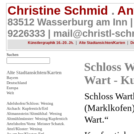
Christine Schmid
.
Ant
83512 Wasserburg am Inn |
9226333 |
mail@christl-sch
|
|
Künstlergraphik 16.-20. Jh.
Alte Stadtansichten/Karten
D
Suchen
Schloss W
Alte Stadtansichten/Karten
Wart - K
Bayern
Deutschland
Europa
Welt
Schloss Wart
Adelshofen/Schloss: Wening
(Marklkofen)
Aichach: Kupferstich/Ertl
Altmannstein/Altmühltal: Wening
Wart.“
Altmühlmünster: Wening/Kupferstich
Artelshofen/Vorra: Meisner Schatzk.
Attel/Kloster: Wening
Au am Inn/Kloster: Ertl