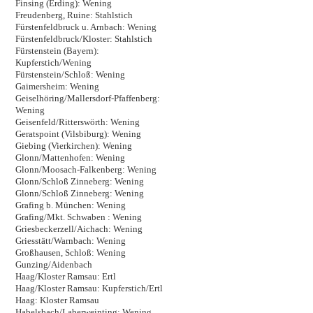
Finsing (Erding): Wening
Freudenberg, Ruine: Stahlstich
Fürstenfeldbruck u. Arnbach: Wening
Fürstenfeldbruck/Kloster: Stahlstich
Fürstenstein (Bayern):
Kupferstich/Wening
Fürstenstein/Schloß: Wening
Gaimersheim: Wening
Geiselhöring/Mallersdorf-Pfaffenberg:
Wening
Geisenfeld/Ritterswörth: Wening
Geratspoint (Vilsbiburg): Wening
Giebing (Vierkirchen): Wening
Glonn/Mattenhofen: Wening
Glonn/Moosach-Falkenberg: Wening
Glonn/Schloß Zinneberg: Wening
Glonn/Schloß Zinneberg: Wening
Grafing b. München: Wening
Grafing/Mkt. Schwaben : Wening
Griesbeckerzell/Aichach: Wening
Griesstätt/Warnbach: Wening
Großhausen, Schloß: Wening
Gunzing/Aidenbach
Haag/Kloster Ramsau: Ertl
Haag/Kloster Ramsau: Kupferstich/Ertl
Haag: Kloster Ramsau
Habelsbach/Laberweinting: Wening