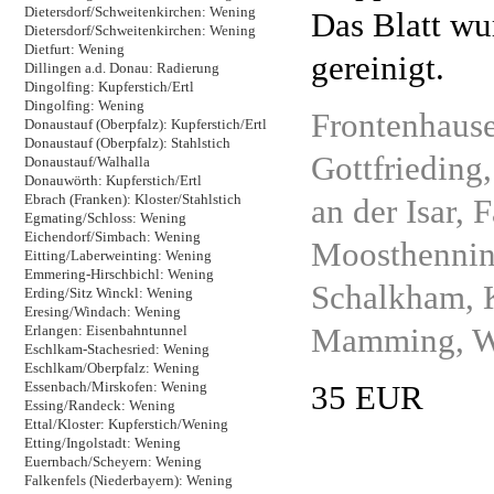
Dietersdorf/Schweitenkirchen: Wening
Das Blatt wu
Dietersdorf/Schweitenkirchen: Wening
Dietfurt: Wening
gereinigt.
Dillingen a.d. Donau: Radierung
Dingolfing: Kupferstich/Ertl
Dingolfing: Wening
Frontenhaus
Donaustauf (Oberpfalz): Kupferstich/Ertl
Donaustauf (Oberpfalz): Stahlstich
Gottfrieding
Donaustauf/Walhalla
Donauwörth: Kupferstich/Ertl
Ebrach (Franken): Kloster/Stahlstich
an der Isar, 
Egmating/Schloss: Wening
Eichendorf/Simbach: Wening
Moosthennin
Eitting/Laberweinting: Wening
Emmering-Hirschbichl: Wening
Schalkham, 
Erding/Sitz Winckl: Wening
Eresing/Windach: Wening
Mamming, Wö
Erlangen: Eisenbahntunnel
Eschlkam-Stachesried: Wening
Eschlkam/Oberpfalz: Wening
35 EUR
Essenbach/Mirskofen: Wening
Essing/Randeck: Wening
Ettal/Kloster: Kupferstich/Wening
Etting/Ingolstadt: Wening
Euernbach/Scheyern: Wening
Falkenfels (Niederbayern): Wening