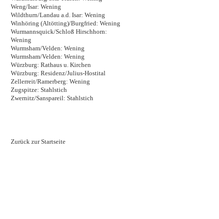
Weng/Isar: Wening
Wildthurn/Landau a.d. Isar: Wening
Winhöring (Altötting)/Burgfried: Wening
Wurmannsquick/Schloß Hirschhorn:
Wening
Wurmsham/Velden: Wening
Wurmsham/Velden: Wening
Würzburg: Rathaus u. Kirchen
Würzburg: Residenz/Julius-Hostital
Zellerreit/Ramerberg: Wening
Zugspitze: Stahlstich
Zwernitz/Sanspareil: Stahlstich
Zurück zur Startseite