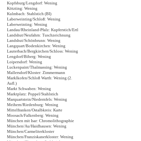
Kopfsburg/Lengdorf: Wening
Kötzting: Wening
Kulmbach: Stahlstich (BI)
Laberweinting/Schloß: Wening
Laberweinting: Wening
Landau/Rheinland-Pfalz: Kupferstich/Ertl
Landshut/Neufahrn: Tuschzeichnung
Landshut/Schönbrunn: Wening
Langquart/Bodenkirchen: Wening
Lauterbach/Bergkirchen/Schloss: Wening
Lengdorf/Biberg: Wening
Loipersdorf: Wening
Luckenpaint/Thalmassing: Wening
Mallersdorf/Kloster: Zimmermann
Marklkofen/Schloß Warth: Wening (2.
Aufl.)
Markt Schwaben: Wening
Marktplatz: Poppel/Stahlstich
Marquartstein/Niedernfels: Wening
Meihern/Riedenburg: Wening
Mittelfranken/Ostalbkreis: Karte
Moosach/Falkenberg: Wening
München mit Isar: Chromolithographie
München/Au/Haidhausen: Wening
München/Carmeliterkloster
München/Franziskanerkloster: Wening