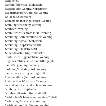
Schonstett:
Seefeld/Pilsensee: Stahlstich
Siegenburg: Wening/Kupferstich
Sigmertshausen/Udlding: Wening
Söldenau/Ortenburg
Stammham (bei Ingolstadt): Wening
Stätzling/Friedberg: Wening
Steinach: Wening
Steinkirchen/Schloss Pirka: Wening
Straubing/Karmeliterkloster: Wening
Straubing/Sossau: Stahlstich
Straubing: Kupferstich/ERtl
Straubing: Stahlstich/Alt
Suben/Kloster: Kupferstich/Ertl
Taufkirchen/Eggenfelden: Wening
Tegernsee/Kloster: Chromolithographie
Train/Siegenburg: Wening
Triftern (Niederbayern): Wening
Tuntenhausen/Beyharting: Ertl
Untermödling (Au/Inn): Wening
Unterweilbach/Schloss: Wening
Vatersham/Oberbergkirchen: Wening
Vohburg: Ertl/Kupferstich
Vornbach/Kloster: Kupferstich/Ertl
Waidhofen/Schenkenau: Wening/2. Aufl.
Walchsing/Aldersbach: Wening
Waldkraiburg/Sitz Trasen: Wening