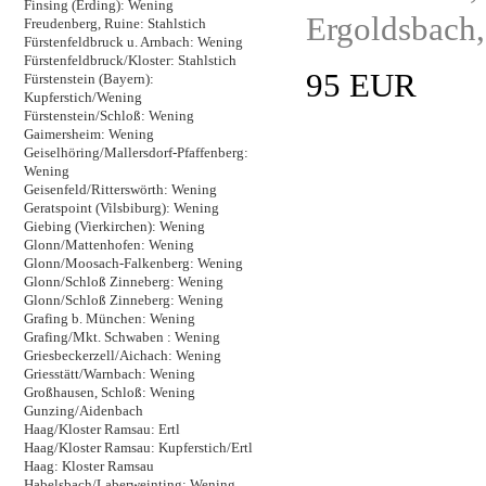
Finsing (Erding): Wening
Ergoldsbach,
Freudenberg, Ruine: Stahlstich
Fürstenfeldbruck u. Arnbach: Wening
Fürstenfeldbruck/Kloster: Stahlstich
95 EUR
Fürstenstein (Bayern):
Kupferstich/Wening
Fürstenstein/Schloß: Wening
Gaimersheim: Wening
Geiselhöring/Mallersdorf-Pfaffenberg:
Wening
Geisenfeld/Ritterswörth: Wening
Geratspoint (Vilsbiburg): Wening
Giebing (Vierkirchen): Wening
Glonn/Mattenhofen: Wening
Glonn/Moosach-Falkenberg: Wening
Glonn/Schloß Zinneberg: Wening
Glonn/Schloß Zinneberg: Wening
Grafing b. München: Wening
Grafing/Mkt. Schwaben : Wening
Griesbeckerzell/Aichach: Wening
Griesstätt/Warnbach: Wening
Großhausen, Schloß: Wening
Gunzing/Aidenbach
Haag/Kloster Ramsau: Ertl
Haag/Kloster Ramsau: Kupferstich/Ertl
Haag: Kloster Ramsau
Habelsbach/Laberweinting: Wening