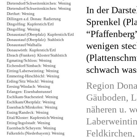
Dietersdorf/Schweitenkirchen: Wening
In der Darst
Dietersdorf/Schweitenkirchen: Wening
Dietfurt: Wening
Sprenkel (Pl
Dillingen a.d. Donau: Radierung
Dingolfing: Kupferstich/Ertl
Dingolfing: Wening
“Pfaffenberg
Donaustauf (Oberpfalz): Kupferstich/Ertl
Donaustauf (Oberpfalz): Stahlstich
wenigen ste
Donaustauf/Walhalla
Donauwörth: Kupferstich/Ertl
(Plattenschm
Ebrach (Franken): Kloster/Stahlstich
Egmating/Schloss: Wening
Eichendorf/Simbach: Wening
schwach wass
Eitting/Laberweinting: Wening
Emmering-Hirschbichl: Wening
Erding/Sitz Winckl: Wening
Region Donau
Eresing/Windach: Wening
Erlangen: Eisenbahntunnel
Gäuboden, Lk
Eschlkam-Stachesried: Wening
Eschlkam/Oberpfalz: Wening
näheren u. 
Essenbach/Mirskofen: Wening
Essing/Randeck: Wening
Ettal/Kloster: Kupferstich/Wening
Laberweintin
Etting/Ingolstadt: Wening
Euernbach/Scheyern: Wening
Feldkirchen,
Falkenfels (Niederbayern): Wening