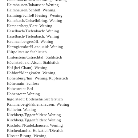
Haimhausen/Inhausen: Wening
Haimhausen/Schloß: Wening
Haiming/Schloß Piesing: Wening
Hainsbach/Geiselhöring: Wening
Hampersberg/Gars: Wening
Haselbach/Tiefenbach: Wening
Haselbach/Tiefenbach: Wening
Haunzenbergersöll: Wening
Herrngiersdorf/Lanquaid: Wening
Hiltpoltstein: Stahlstich
Hinterstein/Ostrachtal: Stahlstich
Höchstadt a.d. Aisch: Stahlstich
Hof (bei Cham): Wening
Hofdorf/Mengkofen: Wening
Hohenburg/Inn: Wening/Kupferstich
Höhenrain: Schloss
Hohenwart: Ertl
Hohenwart: Wening
Ingolstadt: Bodenehr/Kupferstich
Kammerberg/Fahrenzhausen: Wening
Kelheim: Wening
Kirchberg/Eggenfelden: Wening
Kirchberg/Eggenfelden: Wening
Kirchdorf/Rudelzhausen: Wening
Kirchenlamitz: Holzstich/Dietrich
Kloster Biburg: Wening