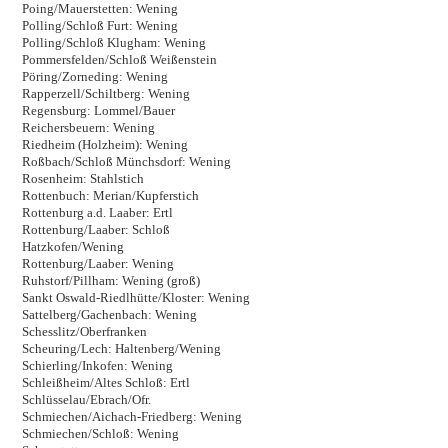
Poing/Mauerstetten: Wening
Polling/Schloß Furt: Wening
Polling/Schloß Klugham: Wening
Pommersfelden/Schloß Weißenstein
Pöring/Zorneding: Wening
Rapperzell/Schiltberg: Wening
Regensburg: Lommel/Bauer
Reichersbeuern: Wening
Riedheim (Holzheim): Wening
Roßbach/Schloß Münchsdorf: Wening
Rosenheim: Stahlstich
Rottenbuch: Merian/Kupferstich
Rottenburg a.d. Laaber: Ertl
Rottenburg/Laaber: Schloß
Hatzkofen/Wening
Rottenburg/Laaber: Wening
Ruhstorf/Pillham: Wening (groß)
Sankt Oswald-Riedlhütte/Kloster: Wening
Sattelberg/Gachenbach: Wening
Schesslitz/Oberfranken
Scheuring/Lech: Haltenberg/Wening
Schierling/Inkofen: Wening
Schleißheim/Altes Schloß: Ertl
Schlüsselau/Ebrach/Ofr.
Schmiechen/Aichach-Friedberg: Wening
Schmiechen/Schloß: Wening