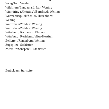
Weng/Isar: Wening
Wildthurn/Landau a.d. Isar: Wening
Winhöring (Altötting)/Burgfried: Wening
Wurmannsquick/Schloß Hirschhorn:
Wening
Wurmsham/Velden: Wening
Wurmsham/Velden: Wening
Würzburg: Rathaus u. Kirchen
Würzburg: Residenz/Julius-Hostital
Zellerreit/Ramerberg: Wening
Zugspitze: Stahlstich
Zwernitz/Sanspareil: Stahlstich
Zurück zur Startseite