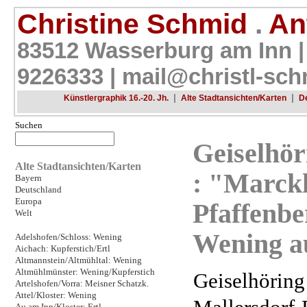
Christine Schmid
.
Ant
83512 Wasserburg am Inn |
9226333 |
mail@christl-sch
|
|
Künstlergraphik 16.-20. Jh.
Alte Stadtansichten/Karten
D
Suchen
Geiselhör
Alte Stadtansichten/Karten
: "Marckh
Bayern
Deutschland
Europa
Pfaffenbe
Welt
Wening au
Adelshofen/Schloss: Wening
Aichach: Kupferstich/Ertl
Altmannstein/Altmühltal: Wening
Altmühlmünster: Wening/Kupferstich
Geiselhöring
Artelshofen/Vorra: Meisner Schatzk.
Attel/Kloster: Wening
Au am Inn/Kloster: Ertl