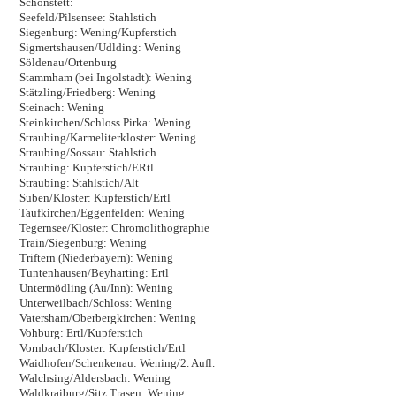
Schonstett:
Seefeld/Pilsensee: Stahlstich
Siegenburg: Wening/Kupferstich
Sigmertshausen/Udlding: Wening
Söldenau/Ortenburg
Stammham (bei Ingolstadt): Wening
Stätzling/Friedberg: Wening
Steinach: Wening
Steinkirchen/Schloss Pirka: Wening
Straubing/Karmeliterkloster: Wening
Straubing/Sossau: Stahlstich
Straubing: Kupferstich/ERtl
Straubing: Stahlstich/Alt
Suben/Kloster: Kupferstich/Ertl
Taufkirchen/Eggenfelden: Wening
Tegernsee/Kloster: Chromolithographie
Train/Siegenburg: Wening
Triftern (Niederbayern): Wening
Tuntenhausen/Beyharting: Ertl
Untermödling (Au/Inn): Wening
Unterweilbach/Schloss: Wening
Vatersham/Oberbergkirchen: Wening
Vohburg: Ertl/Kupferstich
Vornbach/Kloster: Kupferstich/Ertl
Waidhofen/Schenkenau: Wening/2. Aufl.
Walchsing/Aldersbach: Wening
Waldkraiburg/Sitz Trasen: Wening