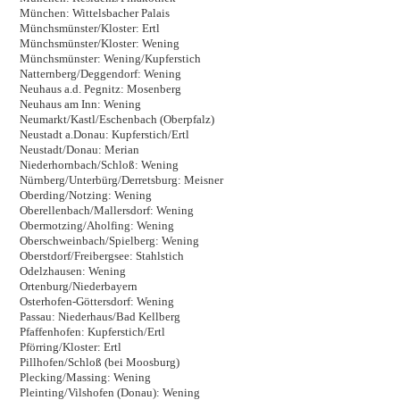
München: Wittelsbacher Palais
Münchsmünster/Kloster: Ertl
Münchsmünster/Kloster: Wening
Münchsmünster: Wening/Kupferstich
Natternberg/Deggendorf: Wening
Neuhaus a.d. Pegnitz: Mosenberg
Neuhaus am Inn: Wening
Neumarkt/Kastl/Eschenbach (Oberpfalz)
Neustadt a.Donau: Kupferstich/Ertl
Neustadt/Donau: Merian
Niederhornbach/Schloß: Wening
Nürnberg/Unterbürg/Derretsburg: Meisner
Oberding/Notzing: Wening
Oberellenbach/Mallersdorf: Wening
Obermotzing/Aholfing: Wening
Oberschweinbach/Spielberg: Wening
Oberstdorf/Freibergsee: Stahlstich
Odelzhausen: Wening
Ortenburg/Niederbayern
Osterhofen-Göttersdorf: Wening
Passau: Niederhaus/Bad Kellberg
Pfaffenhofen: Kupferstich/Ertl
Pförring/Kloster: Ertl
Pillhofen/Schloß (bei Moosburg)
Plecking/Massing: Wening
Pleinting/Vilshofen (Donau): Wening