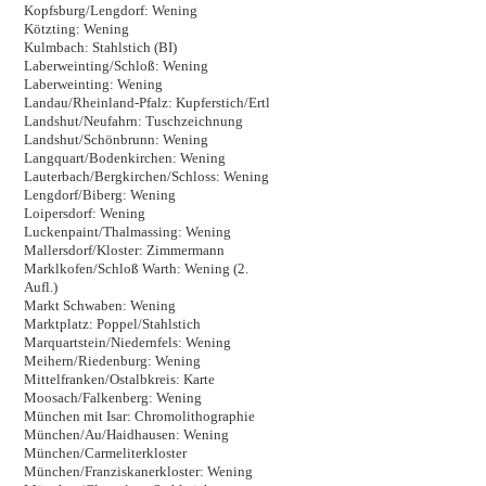
Kopfsburg/Lengdorf: Wening
Kötzting: Wening
Kulmbach: Stahlstich (BI)
Laberweinting/Schloß: Wening
Laberweinting: Wening
Landau/Rheinland-Pfalz: Kupferstich/Ertl
Landshut/Neufahrn: Tuschzeichnung
Landshut/Schönbrunn: Wening
Langquart/Bodenkirchen: Wening
Lauterbach/Bergkirchen/Schloss: Wening
Lengdorf/Biberg: Wening
Loipersdorf: Wening
Luckenpaint/Thalmassing: Wening
Mallersdorf/Kloster: Zimmermann
Marklkofen/Schloß Warth: Wening (2.
Aufl.)
Markt Schwaben: Wening
Marktplatz: Poppel/Stahlstich
Marquartstein/Niedernfels: Wening
Meihern/Riedenburg: Wening
Mittelfranken/Ostalbkreis: Karte
Moosach/Falkenberg: Wening
München mit Isar: Chromolithographie
München/Au/Haidhausen: Wening
München/Carmeliterkloster
München/Franziskanerkloster: Wening