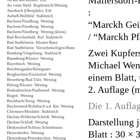
Mallersdorf-
Au vorm Wald: Kupferstich/Wening
:
Auerbach (Oberpfalz): Ertl
Aufseß/Hollfeld: Stahlstich
Bachern/Friedberg: Wening
“Marckh Geis
Bachern/Friedberg: Wening
Bachern/Friedberg: Wening (klein)
/ “Marckh Pf
Bad Reichenhall: Kol. Stahlstich
Bad Staffelstein: Kloster Banz
Bad Staffelstein: Vierzehnheiligen/Banz
Zwei Kupfers
Bamberg/Umgebung: Stahlstich
Baumburg/Kloster: Wening
Michael Wen
Bayerbach: Wening
Berchtesgaden/Königssee
einem Blatt,
Bergkirchen/Eisolzried: Wening
Beuerberg/Bad Tölz: Wening
Biburg/Kloster: Wening
2. Auflage (
Bodenkirchen/Psallersöd: Wening
Bogen: Wening
Buchbach/Steeg: Wening
Die 1. Auflag
Buchersried/Rohrbach a.d. Ilm: Wening
Chiemsee/Heufahrt: Stahlstich
Dachau-Pellheim/Schloß: Wening
Darstellung j
Dachau/Schloß: Wening
Denkendorf/Schloss Schönbrunn
Blatt : 30 × 
Deutenhofen: Wening
Dietersburg/Peterskirchen: Wening