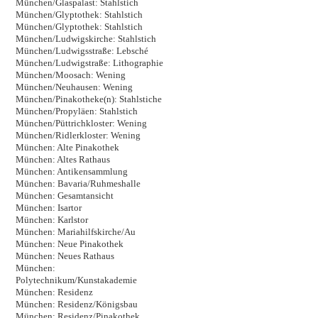
München/Glaspalast: Stahlstich
München/Glyptothek: Stahlstich
München/Glyptothek: Stahlstich
München/Ludwigskirche: Stahlstich
München/Ludwigsstraße: Lebsché
München/Ludwigstraße: Lithographie
München/Moosach: Wening
München/Neuhausen: Wening
München/Pinakotheke(n): Stahlstiche
München/Propyläen: Stahlstich
München/Püttrichkloster: Wening
München/Ridlerkloster: Wening
München: Alte Pinakothek
München: Altes Rathaus
München: Antikensammlung
München: Bavaria/Ruhmeshalle
München: Gesamtansicht
München: Isartor
München: Karlstor
München: Mariahilfskirche/Au
München: Neue Pinakothek
München: Neues Rathaus
München:
Polytechnikum/Kunstakademie
München: Residenz
München: Residenz/Königsbau
München: Residenz/Pinakothek