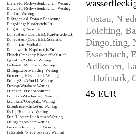
wasserflecki
Dietersdorf/Schweitenkirchen: Wening
Dietersdorf/Schweitenkirchen: Wening
Dietfurt: Wening
Postau, Nied
Dillingen a.d. Donau: Radierung
Dingolfing: Kupferstich/Ertl
Loiching, B
Dingolfing: Wening
Donaustauf (Oberpfalz): Kupferstich/Ertl
Dingolfing, 
Donaustauf (Oberpfalz): Stahlstich
Donaustauf/Walhalla
Donauwörth: Kupferstich/Ertl
Essenbach, E
Ebrach (Franken): Kloster/Stahlstich
Egmating/Schloss: Wening
Adlkofen, La
Eichendorf/Simbach: Wening
Eitting/Laberweinting: Wening
– Hofmark, 
Emmering-Hirschbichl: Wening
Erding/Sitz Winckl: Wening
Eresing/Windach: Wening
45 EUR
Erlangen: Eisenbahntunnel
Eschlkam-Stachesried: Wening
Eschlkam/Oberpfalz: Wening
Essenbach/Mirskofen: Wening
Essing/Randeck: Wening
Ettal/Kloster: Kupferstich/Wening
Etting/Ingolstadt: Wening
Euernbach/Scheyern: Wening
Falkenfels (Niederbayern): Wening