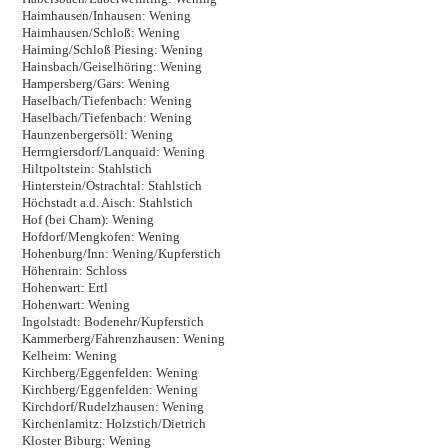
Haimhausen/Inhausen: Wening
Haimhausen/Schloß: Wening
Haiming/Schloß Piesing: Wening
Hainsbach/Geiselhöring: Wening
Hampersberg/Gars: Wening
Haselbach/Tiefenbach: Wening
Haselbach/Tiefenbach: Wening
Haunzenbergersöll: Wening
Herrngiersdorf/Lanquaid: Wening
Hiltpoltstein: Stahlstich
Hinterstein/Ostrachtal: Stahlstich
Höchstadt a.d. Aisch: Stahlstich
Hof (bei Cham): Wening
Hofdorf/Mengkofen: Wening
Hohenburg/Inn: Wening/Kupferstich
Höhenrain: Schloss
Hohenwart: Ertl
Hohenwart: Wening
Ingolstadt: Bodenehr/Kupferstich
Kammerberg/Fahrenzhausen: Wening
Kelheim: Wening
Kirchberg/Eggenfelden: Wening
Kirchberg/Eggenfelden: Wening
Kirchdorf/Rudelzhausen: Wening
Kirchenlamitz: Holzstich/Dietrich
Kloster Biburg: Wening