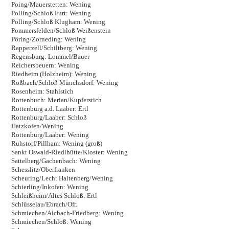
Poing/Mauerstetten: Wening
Polling/Schloß Furt: Wening
Polling/Schloß Klugham: Wening
Pommersfelden/Schloß Weißenstein
Pöring/Zorneding: Wening
Rapperzell/Schiltberg: Wening
Regensburg: Lommel/Bauer
Reichersbeuern: Wening
Riedheim (Holzheim): Wening
Roßbach/Schloß Münchsdorf: Wening
Rosenheim: Stahlstich
Rottenbuch: Merian/Kupferstich
Rottenburg a.d. Laaber: Ertl
Rottenburg/Laaber: Schloß
Hatzkofen/Wening
Rottenburg/Laaber: Wening
Ruhstorf/Pillham: Wening (groß)
Sankt Oswald-Riedlhütte/Kloster: Wening
Sattelberg/Gachenbach: Wening
Schesslitz/Oberfranken
Scheuring/Lech: Haltenberg/Wening
Schierling/Inkofen: Wening
Schleißheim/Altes Schloß: Ertl
Schlüsselau/Ebrach/Ofr.
Schmiechen/Aichach-Friedberg: Wening
Schmiechen/Schloß: Wening