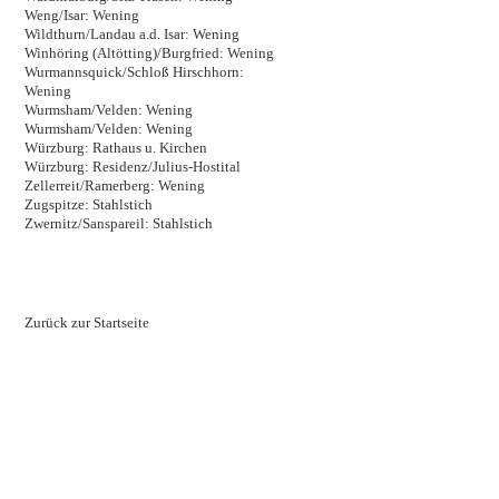
Weng/Isar: Wening
Wildthurn/Landau a.d. Isar: Wening
Winhöring (Altötting)/Burgfried: Wening
Wurmannsquick/Schloß Hirschhorn:
Wening
Wurmsham/Velden: Wening
Wurmsham/Velden: Wening
Würzburg: Rathaus u. Kirchen
Würzburg: Residenz/Julius-Hostital
Zellerreit/Ramerberg: Wening
Zugspitze: Stahlstich
Zwernitz/Sanspareil: Stahlstich
Zurück zur Startseite