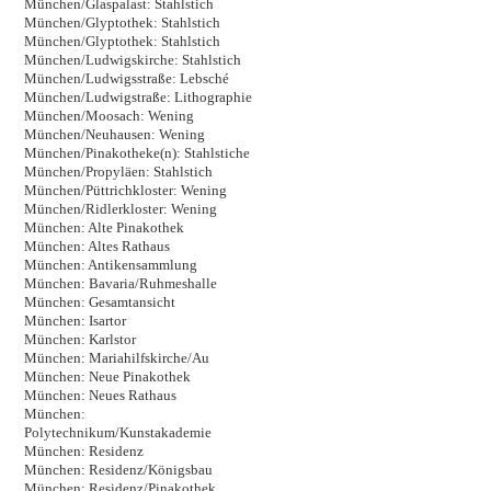
München/Glaspalast: Stahlstich
München/Glyptothek: Stahlstich
München/Glyptothek: Stahlstich
München/Ludwigskirche: Stahlstich
München/Ludwigsstraße: Lebsché
München/Ludwigstraße: Lithographie
München/Moosach: Wening
München/Neuhausen: Wening
München/Pinakotheke(n): Stahlstiche
München/Propyläen: Stahlstich
München/Püttrichkloster: Wening
München/Ridlerkloster: Wening
München: Alte Pinakothek
München: Altes Rathaus
München: Antikensammlung
München: Bavaria/Ruhmeshalle
München: Gesamtansicht
München: Isartor
München: Karlstor
München: Mariahilfskirche/Au
München: Neue Pinakothek
München: Neues Rathaus
München:
Polytechnikum/Kunstakademie
München: Residenz
München: Residenz/Königsbau
München: Residenz/Pinakothek