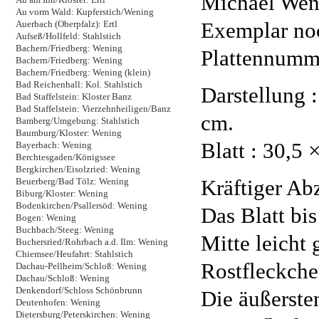
Michael Wen
Au vorm Wald: Kupferstich/Wening
Exemplar noc
Auerbach (Oberpfalz): Ertl
Aufseß/Hollfeld: Stahlstich
Bachern/Friedberg: Wening
Plattennumm
Bachern/Friedberg: Wening
Bachern/Friedberg: Wening (klein)
Bad Reichenhall: Kol. Stahlstich
Darstellung 
Bad Staffelstein: Kloster Banz
Bad Staffelstein: Vierzehnheiligen/Banz
cm.
Bamberg/Umgebung: Stahlstich
Baumburg/Kloster: Wening
Blatt : 30,5 
Bayerbach: Wening
Berchtesgaden/Königssee
Bergkirchen/Eisolzried: Wening
Kräftiger Ab
Beuerberg/Bad Tölz: Wening
Biburg/Kloster: Wening
Bodenkirchen/Psallersöd: Wening
Das Blatt bis
Bogen: Wening
Buchbach/Steeg: Wening
Mitte leicht
Buchersried/Rohrbach a.d. Ilm: Wening
Chiemsee/Heufahrt: Stahlstich
Rostfleckche
Dachau-Pellheim/Schloß: Wening
Dachau/Schloß: Wening
Denkendorf/Schloss Schönbrunn
Die äußerste
Deutenhofen: Wening
Dietersburg/Peterskirchen: Wening