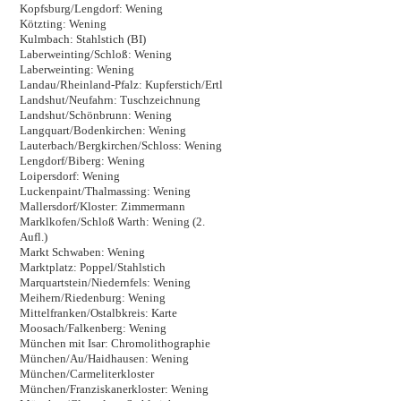
Kopfsburg/Lengdorf: Wening
Kötzting: Wening
Kulmbach: Stahlstich (BI)
Laberweinting/Schloß: Wening
Laberweinting: Wening
Landau/Rheinland-Pfalz: Kupferstich/Ertl
Landshut/Neufahrn: Tuschzeichnung
Landshut/Schönbrunn: Wening
Langquart/Bodenkirchen: Wening
Lauterbach/Bergkirchen/Schloss: Wening
Lengdorf/Biberg: Wening
Loipersdorf: Wening
Luckenpaint/Thalmassing: Wening
Mallersdorf/Kloster: Zimmermann
Marklkofen/Schloß Warth: Wening (2.
Aufl.)
Markt Schwaben: Wening
Marktplatz: Poppel/Stahlstich
Marquartstein/Niedernfels: Wening
Meihern/Riedenburg: Wening
Mittelfranken/Ostalbkreis: Karte
Moosach/Falkenberg: Wening
München mit Isar: Chromolithographie
München/Au/Haidhausen: Wening
München/Carmeliterkloster
München/Franziskanerkloster: Wening