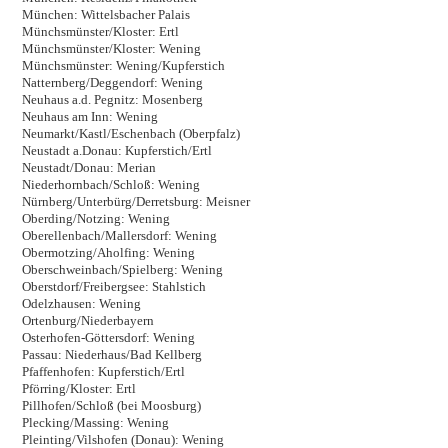
München: Wittelsbacher Palais
Münchsmünster/Kloster: Ertl
Münchsmünster/Kloster: Wening
Münchsmünster: Wening/Kupferstich
Natternberg/Deggendorf: Wening
Neuhaus a.d. Pegnitz: Mosenberg
Neuhaus am Inn: Wening
Neumarkt/Kastl/Eschenbach (Oberpfalz)
Neustadt a.Donau: Kupferstich/Ertl
Neustadt/Donau: Merian
Niederhornbach/Schloß: Wening
Nürnberg/Unterbürg/Derretsburg: Meisner
Oberding/Notzing: Wening
Oberellenbach/Mallersdorf: Wening
Obermotzing/Aholfing: Wening
Oberschweinbach/Spielberg: Wening
Oberstdorf/Freibergsee: Stahlstich
Odelzhausen: Wening
Ortenburg/Niederbayern
Osterhofen-Göttersdorf: Wening
Passau: Niederhaus/Bad Kellberg
Pfaffenhofen: Kupferstich/Ertl
Pförring/Kloster: Ertl
Pillhofen/Schloß (bei Moosburg)
Plecking/Massing: Wening
Pleinting/Vilshofen (Donau): Wening