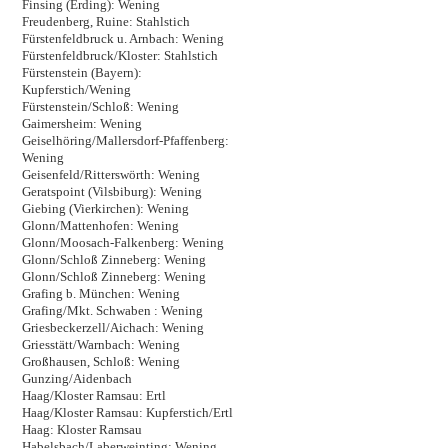
Finsing (Erding): Wening
Freudenberg, Ruine: Stahlstich
Fürstenfeldbruck u. Arnbach: Wening
Fürstenfeldbruck/Kloster: Stahlstich
Fürstenstein (Bayern):
Kupferstich/Wening
Fürstenstein/Schloß: Wening
Gaimersheim: Wening
Geiselhöring/Mallersdorf-Pfaffenberg:
Wening
Geisenfeld/Ritterswörth: Wening
Geratspoint (Vilsbiburg): Wening
Giebing (Vierkirchen): Wening
Glonn/Mattenhofen: Wening
Glonn/Moosach-Falkenberg: Wening
Glonn/Schloß Zinneberg: Wening
Glonn/Schloß Zinneberg: Wening
Grafing b. München: Wening
Grafing/Mkt. Schwaben : Wening
Griesbeckerzell/Aichach: Wening
Griesstätt/Warnbach: Wening
Großhausen, Schloß: Wening
Gunzing/Aidenbach
Haag/Kloster Ramsau: Ertl
Haag/Kloster Ramsau: Kupferstich/Ertl
Haag: Kloster Ramsau
Habelsbach/Laberweinting: Wening