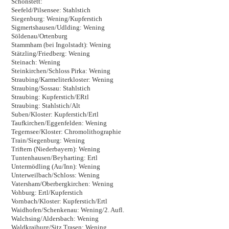
Schonstett:
Seefeld/Pilsensee: Stahlstich
Siegenburg: Wening/Kupferstich
Sigmertshausen/Udlding: Wening
Söldenau/Ortenburg
Stammham (bei Ingolstadt): Wening
Stätzling/Friedberg: Wening
Steinach: Wening
Steinkirchen/Schloss Pirka: Wening
Straubing/Karmeliterkloster: Wening
Straubing/Sossau: Stahlstich
Straubing: Kupferstich/ERtl
Straubing: Stahlstich/Alt
Suben/Kloster: Kupferstich/Ertl
Taufkirchen/Eggenfelden: Wening
Tegernsee/Kloster: Chromolithographie
Train/Siegenburg: Wening
Triftern (Niederbayern): Wening
Tuntenhausen/Beyharting: Ertl
Untermödling (Au/Inn): Wening
Unterweilbach/Schloss: Wening
Vatersham/Oberbergkirchen: Wening
Vohburg: Ertl/Kupferstich
Vornbach/Kloster: Kupferstich/Ertl
Waidhofen/Schenkenau: Wening/2. Aufl.
Walchsing/Aldersbach: Wening
Waldkraiburg/Sitz Trasen: Wening