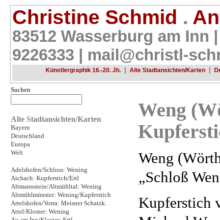
Christine Schmid
.
Ant
83512 Wasserburg am Inn |
9226333 |
mail@christl-sch
|
|
Künstlergraphik 16.-20. Jh.
Alte Stadtansichten/Karten
D
Suchen
Weng (Wör
Alte Stadtansichten/Karten
Kupfersti
Bayern
Deutschland
Europa
Welt
Weng (Wörth/
Adelshofen/Schloss: Wening
„Schloß Wen
Aichach: Kupferstich/Ertl
Altmannstein/Altmühltal: Wening
Altmühlmünster: Wening/Kupferstich
Kupferstich 
Artelshofen/Vorra: Meisner Schatzk.
Attel/Kloster: Wening
Au am Inn/Kloster: Ertl