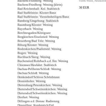
Bachern/Friedberg: Wening
vorm Wald, Neukirch
Bachern/Friedberg: Wening (klein)
30 EUR
Bad Reichenhall: Kol. Stahlstich
Bad Staffelstein: Kloster Banz
Bad Staffelstein: Vierzehnheiligen/Banz
Bamberg/Umgebung: Stahlstich
Baumburg/Kloster: Wening
Bayerbach: Wening
Berchtesgaden/Königssee
Bergkirchen/Eisolzried: Wening
Beuerberg/Bad Tölz: Wening
Biburg/Kloster: Wening
Bodenkirchen/Psallersöd: Wening
Bogen: Wening
Buchbach/Steeg: Wening
Buchersried/Rohrbach a.d. Ilm: Wening
Chiemsee/Heufahrt: Stahlstich
Dachau-Pellheim/Schloß: Wening
Dachau/Schloß: Wening
Denkendorf/Schloss Schönbrunn
Deutenhofen: Wening
Dietersburg/Peterskirchen: Wening
Dietersdorf/Schweitenkirchen: Wening
Dietersdorf/Schweitenkirchen: Wening
Dietfurt: Wening
Dillingen a.d. Donau: Radierung
Dingolfing: Kupferstich/Ertl