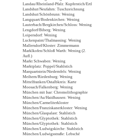
Landau/Rheinland-Pfalz: Kupferstich/Ertl
Landshut/Neufahrn: Tuschzeichnung
Landshut/Schönbrunn: Wening
Langquart/Bodenkirchen: Wening
Lauterbach/Bergkirchen/Schloss: Wening
Lengdorf/Biberg: Wening
Loipersdorf: Wening
Luckenpaint/Thalmassing: Wening
Mallersdorf/Kloster: Zimmermann
Marklkofen/Schloß Warth: Wening (2.
Aufl.)
Markt Schwaben: Wening
Marktplatz: Poppel/Stahlstich
Marquartstein/Niedernfels: Wening
Meihern/Riedenburg: Wening
Mittelfranken/Ostalbkreis: Karte
Moosach/Falkenberg: Wening
München mit Isar: Chromolithographie
München/Au/Haidhausen: Wening
München/Carmeliterkloster
München/Franziskanerkloster: Wening
München/Glaspalast: Stahlstich
München/Glyptothek: Stahlstich
München/Glyptothek: Stahlstich
München/Ludwigskirche: Stahlstich
München/Ludwigsstraße: Lebsché