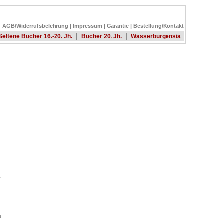
AGB/Widerrufsbelehrung
|
Impressum
|
Garantie
|
Bestellung/Kontakt
|
|
Seltene Bücher 16.-20. Jh.
Bücher 20. Jh.
Wasserburgensia
e
a