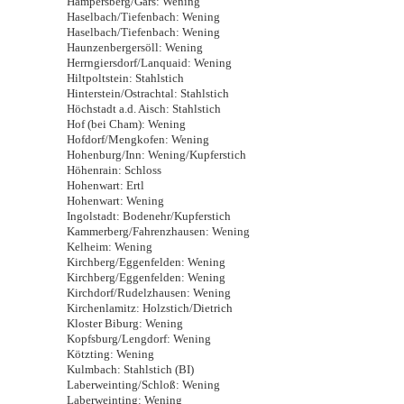
Hampersberg/Gars: Wening
Haselbach/Tiefenbach: Wening
Haselbach/Tiefenbach: Wening
Haunzenbergersöll: Wening
Herrngiersdorf/Lanquaid: Wening
Hiltpoltstein: Stahlstich
Hinterstein/Ostrachtal: Stahlstich
Höchstadt a.d. Aisch: Stahlstich
Hof (bei Cham): Wening
Hofdorf/Mengkofen: Wening
Hohenburg/Inn: Wening/Kupferstich
Höhenrain: Schloss
Hohenwart: Ertl
Hohenwart: Wening
Ingolstadt: Bodenehr/Kupferstich
Kammerberg/Fahrenzhausen: Wening
Kelheim: Wening
Kirchberg/Eggenfelden: Wening
Kirchberg/Eggenfelden: Wening
Kirchdorf/Rudelzhausen: Wening
Kirchenlamitz: Holzstich/Dietrich
Kloster Biburg: Wening
Kopfsburg/Lengdorf: Wening
Kötzting: Wening
Kulmbach: Stahlstich (BI)
Laberweinting/Schloß: Wening
Laberweinting: Wening