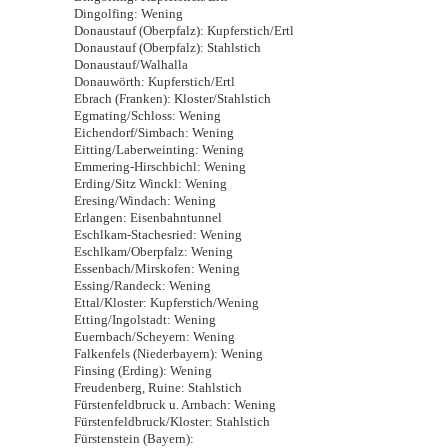
Dingolfing: Wening
Donaustauf (Oberpfalz): Kupferstich/Ertl
Donaustauf (Oberpfalz): Stahlstich
Donaustauf/Walhalla
Donauwörth: Kupferstich/Ertl
Ebrach (Franken): Kloster/Stahlstich
Egmating/Schloss: Wening
Eichendorf/Simbach: Wening
Eitting/Laberweinting: Wening
Emmering-Hirschbichl: Wening
Erding/Sitz Winckl: Wening
Eresing/Windach: Wening
Erlangen: Eisenbahntunnel
Eschlkam-Stachesried: Wening
Eschlkam/Oberpfalz: Wening
Essenbach/Mirskofen: Wening
Essing/Randeck: Wening
Ettal/Kloster: Kupferstich/Wening
Etting/Ingolstadt: Wening
Euernbach/Scheyern: Wening
Falkenfels (Niederbayern): Wening
Finsing (Erding): Wening
Freudenberg, Ruine: Stahlstich
Fürstenfeldbruck u. Arnbach: Wening
Fürstenfeldbruck/Kloster: Stahlstich
Fürstenstein (Bayern):