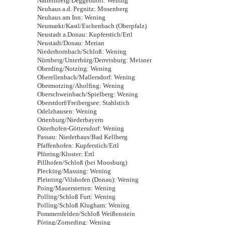
Natternberg/Deggendorf: Wening
Neuhaus a.d. Pegnitz: Mosenberg
Neuhaus am Inn: Wening
Neumarkt/Kastl/Eschenbach (Oberpfalz)
Neustadt a.Donau: Kupferstich/Ertl
Neustadt/Donau: Merian
Niederhornbach/Schloß: Wening
Nürnberg/Unterbürg/Derretsburg: Meisner
Oberding/Notzing: Wening
Oberellenbach/Mallersdorf: Wening
Obermotzing/Aholfing: Wening
Oberschweinbach/Spielberg: Wening
Oberstdorf/Freibergsee: Stahlstich
Odelzhausen: Wening
Ortenburg/Niederbayern
Osterhofen-Göttersdorf: Wening
Passau: Niederhaus/Bad Kellberg
Pfaffenhofen: Kupferstich/Ertl
Pförring/Kloster: Ertl
Pillhofen/Schloß (bei Moosburg)
Plecking/Massing: Wening
Pleinting/Vilshofen (Donau): Wening
Poing/Mauerstetten: Wening
Polling/Schloß Furt: Wening
Polling/Schloß Klugham: Wening
Pommersfelden/Schloß Weißenstein
Pöring/Zorneding: Wening