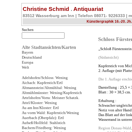
Christine Schmid
.
Antiquariat
83512 Wasserburg am Inn | Telefon 08071- 9226333 |
m
Künstlergraphik 16.-20. Jh.
Suchen
Schloss Fürste
Alte Stadtansichten/Karten
„Schloß Fürstenstein
Bayern
Deutschland
(Südansicht)
Europa
Kupferstich von Mic
Welt
2. Auflage (mit Plat
Adelshofen/Schloss: Wening
Die 1. Auflage erschi
Aichach: Kupferstich/Ertl
Darstellung : 25,5 × 
Altmannstein/Altmühltal: Wening
Blatt : 30 × 38,5 cm.
Altmühlmünster: Wening/Kupferstich
Artelshofen/Vorra: Meisner Schatzk.
Erhaltung :
Attel/Kloster: Wening
Schwacher ungleichm
Au am Inn/Kloster: Ertl
Notiz von alter Hand
Au vorm Wald: Kupferstich/Wening
Das Blatt auf der li
Auerbach (Oberpfalz): Ertl
Wasserrand in unterer
Aufseß/Hollfeld: Stahlstich
Bachern/Friedberg: Wening
Region Donau-Wald, 