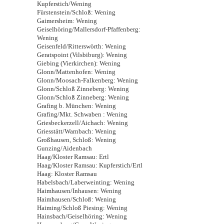
Kupferstich/Wening
Fürstenstein/Schloß: Wening
Gaimersheim: Wening
Geiselhöring/Mallersdorf-Pfaffenberg:
Wening
Geisenfeld/Ritterswörth: Wening
Geratspoint (Vilsbiburg): Wening
Giebing (Vierkirchen): Wening
Glonn/Mattenhofen: Wening
Glonn/Moosach-Falkenberg: Wening
Glonn/Schloß Zinneberg: Wening
Glonn/Schloß Zinneberg: Wening
Grafing b. München: Wening
Grafing/Mkt. Schwaben : Wening
Griesbeckerzell/Aichach: Wening
Griesstätt/Warnbach: Wening
Großhausen, Schloß: Wening
Gunzing/Aidenbach
Haag/Kloster Ramsau: Ertl
Haag/Kloster Ramsau: Kupferstich/Ertl
Haag: Kloster Ramsau
Habelsbach/Laberweinting: Wening
Haimhausen/Inhausen: Wening
Haimhausen/Schloß: Wening
Haiming/Schloß Piesing: Wening
Hainsbach/Geiselhöring: Wening