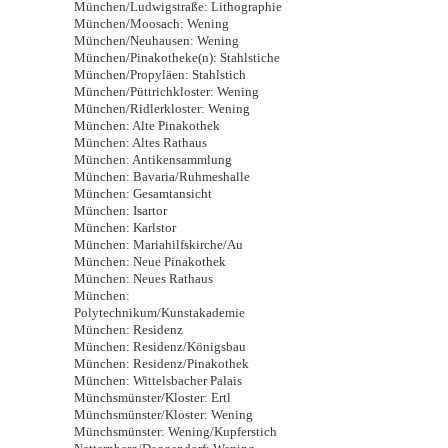
München/Ludwigstraße: Lithographie
München/Moosach: Wening
München/Neuhausen: Wening
München/Pinakotheke(n): Stahlstiche
München/Propyläen: Stahlstich
München/Püttrichkloster: Wening
München/Ridlerkloster: Wening
München: Alte Pinakothek
München: Altes Rathaus
München: Antikensammlung
München: Bavaria/Ruhmeshalle
München: Gesamtansicht
München: Isartor
München: Karlstor
München: Mariahilfskirche/Au
München: Neue Pinakothek
München: Neues Rathaus
München:
Polytechnikum/Kunstakademie
München: Residenz
München: Residenz/Königsbau
München: Residenz/Pinakothek
München: Wittelsbacher Palais
Münchsmünster/Kloster: Ertl
Münchsmünster/Kloster: Wening
Münchsmünster: Wening/Kupferstich