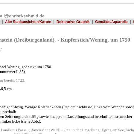
ail@christl-schmid.de
|
|
|
|
Alte Stadtansichten/Karten
Dekorative Graphik
Gemälde/Aquarelle
nstein (Dreiburgenland). - Kupferstich/Wening, um 1750
.“
hael Wening, gedruckt um 1750.
tennummer L 85).
en bereits 1723.
36,5 cm.
äßiger Abzug. Wenige Rostfleckchen (Papiereinschlüsse) links vom Wappen sowi
 unterhalb.
nken Seite ungleichmäßig sowie knapp am Darstellungsrand beschnitten, schwacher
 linker Ecke (siehe Abb.).
Landkreis Passau, Bayerischer Wald. – Orte in der Umgebung: Eging am See, Aich