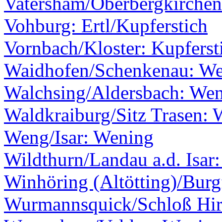
Vatersham/Oberbergkirche
Vohburg: Ertl/Kupferstich
Vornbach/Kloster: Kupfersti
Waidhofen/Schenkenau: Wen
Walchsing/Aldersbach: We
Waldkraiburg/Sitz Trasen:
Weng/Isar: Wening
Wildthurn/Landau a.d. Isar
Winhöring (Altötting)/Burg
Wurmannsquick/Schloß Hir