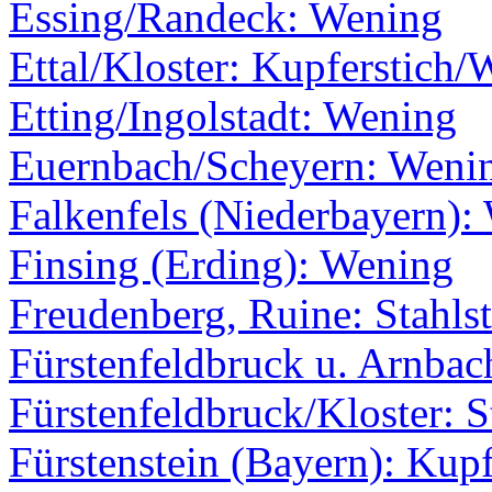
Essing/Randeck: Wening
Ettal/Kloster: Kupferstich
Etting/Ingolstadt: Wening
Euernbach/Scheyern: Weni
Falkenfels (Niederbayern):
Finsing (Erding): Wening
Freudenberg, Ruine: Stahlst
Fürstenfeldbruck u. Arnba
Fürstenfeldbruck/Kloster: S
Fürstenstein (Bayern): Kup