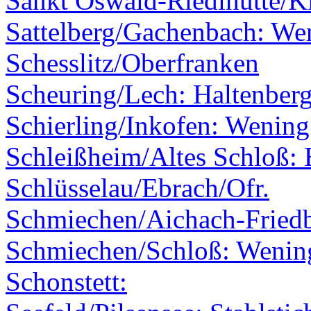
Sankt Oswald-Riedlhütte/K
Sattelberg/Gachenbach: We
Schesslitz/Oberfranken
Scheuring/Lech: Haltenber
Schierling/Inkofen: Wening
Schleißheim/Altes Schloß: 
Schlüsselau/Ebrach/Ofr.
Schmiechen/Aichach-Fried
Schmiechen/Schloß: Wenin
Schonstett: