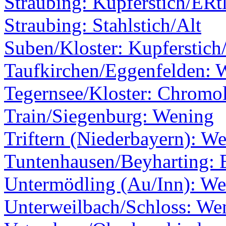
Straubing: Kupferstich/ERt
Straubing: Stahlstich/Alt
Suben/Kloster: Kupferstich/
Taufkirchen/Eggenfelden: 
Tegernsee/Kloster: Chromol
Train/Siegenburg: Wening
Triftern (Niederbayern): W
Tuntenhausen/Beyharting: E
Untermödling (Au/Inn): W
Unterweilbach/Schloss: We