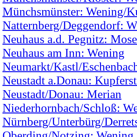
Münchsmünster: Wening/Ku
Natternberg/Deggendorf: W
Neuhaus a.d. Pegnitz: Mos
Neuhaus am Inn: Wening
Neumarkt/Kastl/Eschenbach
Neustadt a.Donau: Kupferst
Neustadt/Donau: Merian
Niederhornbach/Schloß: W
Nürnberg/Unterbürg/Derret
Oberding/Notzing: Wening