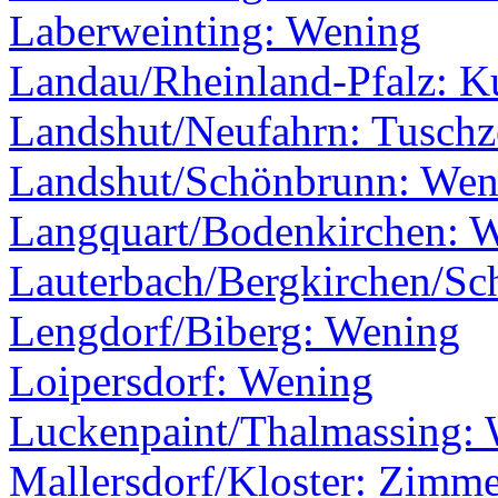
Laberweinting: Wening
Landau/Rheinland-Pfalz: Ku
Landshut/Neufahrn: Tusch
Landshut/Schönbrunn: Wen
Langquart/Bodenkirchen: 
Lauterbach/Bergkirchen/Sc
Lengdorf/Biberg: Wening
Loipersdorf: Wening
Luckenpaint/Thalmassing:
Mallersdorf/Kloster: Zimm