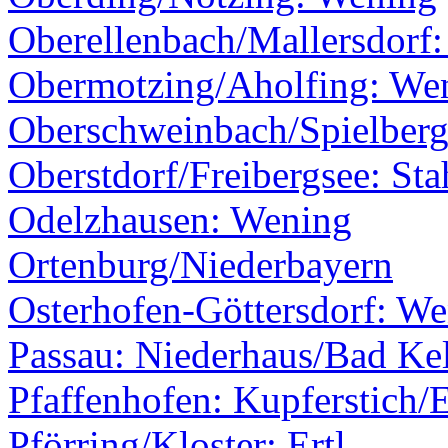
Oberellenbach/Mallersdorf
Obermotzing/Aholfing: We
Oberschweinbach/Spielber
Oberstdorf/Freibergsee: Sta
Odelzhausen: Wening
Ortenburg/Niederbayern
Osterhofen-Göttersdorf: W
Passau: Niederhaus/Bad Ke
Pfaffenhofen: Kupferstich/E
Pförring/Kloster: Ertl