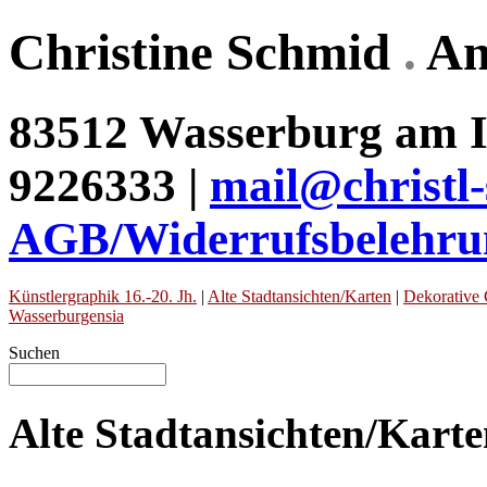
Christine Schmid
.
An
83512 Wasserburg am In
9226333 |
mail@christl
AGB/Widerrufsbelehru
Künstlergraphik 16.-20. Jh.
|
Alte Stadtansichten/Karten
|
Dekorative 
Wasserburgensia
Suchen
Alte Stadtansichten/Kart