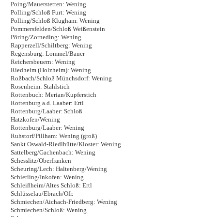
Poing/Mauerstetten: Wening
Polling/Schloß Furt: Wening
Polling/Schloß Klugham: Wening
Pommersfelden/Schloß Weißenstein
Pöring/Zorneding: Wening
Rapperzell/Schiltberg: Wening
Regensburg: Lommel/Bauer
Reichersbeuern: Wening
Riedheim (Holzheim): Wening
Roßbach/Schloß Münchsdorf: Wening
Rosenheim: Stahlstich
Rottenbuch: Merian/Kupferstich
Rottenburg a.d. Laaber: Ertl
Rottenburg/Laaber: Schloß
Hatzkofen/Wening
Rottenburg/Laaber: Wening
Ruhstorf/Pillham: Wening (groß)
Sankt Oswald-Riedlhütte/Kloster: Wening
Sattelberg/Gachenbach: Wening
Schesslitz/Oberfranken
Scheuring/Lech: Haltenberg/Wening
Schierling/Inkofen: Wening
Schleißheim/Altes Schloß: Ertl
Schlüsselau/Ebrach/Ofr.
Schmiechen/Aichach-Friedberg: Wening
Schmiechen/Schloß: Wening