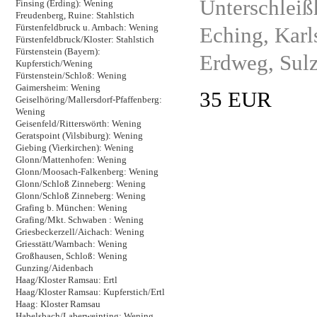
Unterschleiß
Finsing (Erding): Wening
Freudenberg, Ruine: Stahlstich
Fürstenfeldbruck u. Arnbach: Wening
Eching, Karl
Fürstenfeldbruck/Kloster: Stahlstich
Fürstenstein (Bayern):
Erdweg, Sul
Kupferstich/Wening
Fürstenstein/Schloß: Wening
Gaimersheim: Wening
35 EUR
Geiselhöring/Mallersdorf-Pfaffenberg:
Wening
Geisenfeld/Ritterswörth: Wening
Geratspoint (Vilsbiburg): Wening
Giebing (Vierkirchen): Wening
Glonn/Mattenhofen: Wening
Glonn/Moosach-Falkenberg: Wening
Glonn/Schloß Zinneberg: Wening
Glonn/Schloß Zinneberg: Wening
Grafing b. München: Wening
Grafing/Mkt. Schwaben : Wening
Griesbeckerzell/Aichach: Wening
Griesstätt/Warnbach: Wening
Großhausen, Schloß: Wening
Gunzing/Aidenbach
Haag/Kloster Ramsau: Ertl
Haag/Kloster Ramsau: Kupferstich/Ertl
Haag: Kloster Ramsau
Habelsbach/Laberweinting: Wening