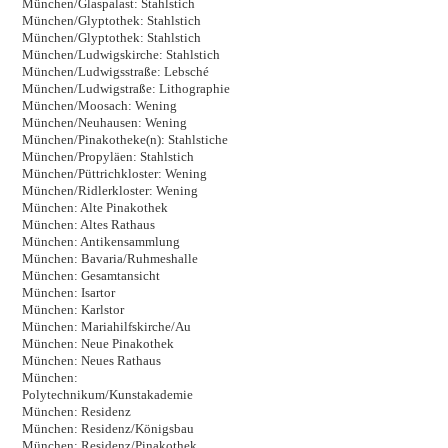
München/Glaspalast: Stahlstich
München/Glyptothek: Stahlstich
München/Glyptothek: Stahlstich
München/Ludwigskirche: Stahlstich
München/Ludwigsstraße: Lebsché
München/Ludwigstraße: Lithographie
München/Moosach: Wening
München/Neuhausen: Wening
München/Pinakotheke(n): Stahlstiche
München/Propyläen: Stahlstich
München/Püttrichkloster: Wening
München/Ridlerkloster: Wening
München: Alte Pinakothek
München: Altes Rathaus
München: Antikensammlung
München: Bavaria/Ruhmeshalle
München: Gesamtansicht
München: Isartor
München: Karlstor
München: Mariahilfskirche/Au
München: Neue Pinakothek
München: Neues Rathaus
München:
Polytechnikum/Kunstakademie
München: Residenz
München: Residenz/Königsbau
München: Residenz/Pinakothek