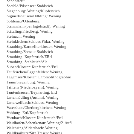
Schonstett:
Seefeld/Pilsensee: Stahlstich
Siegenburg: Wening/Kupferstich
Sigmertshausen/Udlding: Wening
Söldenau/Ortenburg
Stammham (bei Ingolstadt): Wening
Stätzling/Friedberg: Wening
Steinach: Wening
Steinkirchen/Schloss Pirka: Wening
Straubing/Karmeliterkloster: Wening
Straubing/Sossau: Stahlstich
Straubing: Kupferstich/ERtl
Straubing: Stahlstich/Alt
Suben/Kloster: Kupferstich/Ertl
Taufkirchen/Eggenfelden: Wening
Tegernsee/Kloster: Chromolithographie
Train/Siegenburg: Wening
Triftern (Niederbayern): Wening
Tuntenhausen/Beyharting: Ertl
Untermödling (Au/Inn): Wening
Unterweilbach/Schloss: Wening
Vatersham/Oberbergkirchen: Wening
Vohburg: Ertl/Kupferstich
Vornbach/Kloster: Kupferstich/Ertl
Waidhofen/Schenkenau: Wening/2. Aufl.
Walchsing/Aldersbach: Wening
Waldkraiburg/Sitz Trasen: Wening