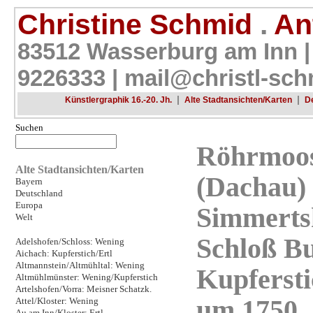
Christine Schmid
.
Ant
83512 Wasserburg am Inn |
9226333 |
mail@christl-sch
|
|
Künstlergraphik 16.-20. Jh.
Alte Stadtansichten/Karten
D
Suchen
Röhrmoos
Alte Stadtansichten/Karten
(Dachau)
Bayern
Deutschland
Europa
Simmerts
Welt
Schloß Bu
Adelshofen/Schloss: Wening
Aichach: Kupferstich/Ertl
Altmannstein/Altmühltal: Wening
Kupfersti
Altmühlmünster: Wening/Kupferstich
Artelshofen/Vorra: Meisner Schatzk.
um 1750
Attel/Kloster: Wening
Au am Inn/Kloster: Ertl