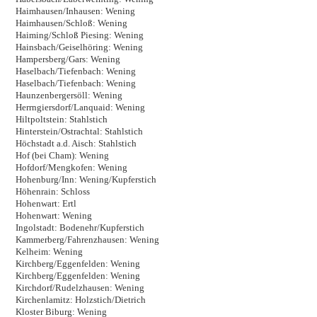
Haimhausen/Inhausen: Wening
Haimhausen/Schloß: Wening
Haiming/Schloß Piesing: Wening
Hainsbach/Geiselhöring: Wening
Hampersberg/Gars: Wening
Haselbach/Tiefenbach: Wening
Haselbach/Tiefenbach: Wening
Haunzenbergersöll: Wening
Herrngiersdorf/Lanquaid: Wening
Hiltpoltstein: Stahlstich
Hinterstein/Ostrachtal: Stahlstich
Höchstadt a.d. Aisch: Stahlstich
Hof (bei Cham): Wening
Hofdorf/Mengkofen: Wening
Hohenburg/Inn: Wening/Kupferstich
Höhenrain: Schloss
Hohenwart: Ertl
Hohenwart: Wening
Ingolstadt: Bodenehr/Kupferstich
Kammerberg/Fahrenzhausen: Wening
Kelheim: Wening
Kirchberg/Eggenfelden: Wening
Kirchberg/Eggenfelden: Wening
Kirchdorf/Rudelzhausen: Wening
Kirchenlamitz: Holzstich/Dietrich
Kloster Biburg: Wening