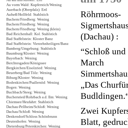
Au vorm Wald: Kupferstich/Wening
Auerbach (Oberpfalz): Ertl
Röhrmoos-
Aufseß/Hollfeld: Stahlstich
Bachern/Friedberg: Wening
Sigmertshau
Bachern/Friedberg: Wening
Bachern/Friedberg: Wening (klein)
(Dachau) :
Bad Reichenhall: Kol. Stahlstich
Bad Staffelstein: Kloster Banz
Bad Staffelstein: Vierzehnheiligen/Banz
“Schloß und 
Bamberg/Umgebung: Stahlstich
Baumburg/Kloster: Wening
Bayerbach: Wening
March
Berchtesgaden/Königssee
Bergkirchen/Eisolzried: Wening
Simmertshau
Beuerberg/Bad Tölz: Wening
Biburg/Kloster: Wening
„Das Churfür
Bodenkirchen/Psallersöd: Wening
Bogen: Wening
Buchbach/Steeg: Wening
Budldingen.
Buchersried/Rohrbach a.d. Ilm: Wening
Chiemsee/Heufahrt: Stahlstich
Dachau-Pellheim/Schloß: Wening
Zwei Kupfer
Dachau/Schloß: Wening
Denkendorf/Schloss Schönbrunn
Blatt, gedru
Deutenhofen: Wening
Dietersburg/Peterskirchen: Wening