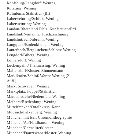
Kopfsburg/Lengdorf: Wening
Kötzting: Wening
Kulmbach: Stahlstich (BI)
Laberweinting/Schloß: Wening
Laberweinting: Wening
Landau/Rheinland-Pfalz: Kupferstich/Ertl
Landshut/Neufahrn: Tuschzeichnung
Landshut/Schönbrunn: Wening
Langquart/Bodenkirchen: Wening
Lauterbach/Bergkirchen/Schloss: Wening
Lengdorf/Biberg: Wening
Loipersdorf: Wening
Luckenpaint/Thalmassing: Wening
Mallersdorf/Kloster: Zimmermann
Marklkofen/Schloß Warth: Wening (2.
Aufl.)
Markt Schwaben: Wening
Marktplatz: Poppel/Stahlstich
Marquartstein/Niedernfels: Wening
Meihern/Riedenburg: Wening
Mittelfranken/Ostalbkreis: Karte
Moosach/Falkenberg: Wening
München mit Isar: Chromolithographie
München/Au/Haidhausen: Wening
München/Carmeliterkloster
München/Franziskanerkloster: Wening