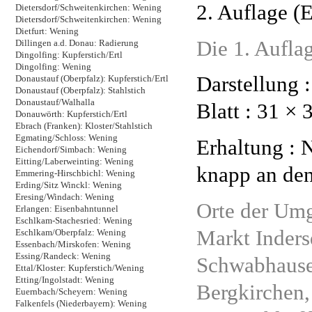
2. Auflage (
Dietersdorf/Schweitenkirchen: Wening
Dietersdorf/Schweitenkirchen: Wening
Dietfurt: Wening
Die 1. Auflag
Dillingen a.d. Donau: Radierung
Dingolfing: Kupferstich/Ertl
Dingolfing: Wening
Darstellung :
Donaustauf (Oberpfalz): Kupferstich/Ertl
Donaustauf (Oberpfalz): Stahlstich
Donaustauf/Walhalla
Blatt : 31 × 
Donauwörth: Kupferstich/Ertl
Ebrach (Franken): Kloster/Stahlstich
Egmating/Schloss: Wening
Erhaltung : 
Eichendorf/Simbach: Wening
Eitting/Laberweinting: Wening
knapp an den
Emmering-Hirschbichl: Wening
Erding/Sitz Winckl: Wening
Eresing/Windach: Wening
Orte der Umg
Erlangen: Eisenbahntunnel
Eschlkam-Stachesried: Wening
Markt Inders
Eschlkam/Oberpfalz: Wening
Essenbach/Mirskofen: Wening
Essing/Randeck: Wening
Schwabhausen
Ettal/Kloster: Kupferstich/Wening
Etting/Ingolstadt: Wening
Bergkirchen,
Euernbach/Scheyern: Wening
Falkenfels (Niederbayern): Wening