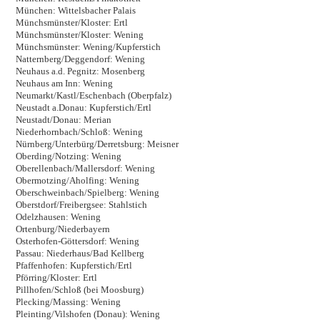
München: Wittelsbacher Palais
Münchsmünster/Kloster: Ertl
Münchsmünster/Kloster: Wening
Münchsmünster: Wening/Kupferstich
Natternberg/Deggendorf: Wening
Neuhaus a.d. Pegnitz: Mosenberg
Neuhaus am Inn: Wening
Neumarkt/Kastl/Eschenbach (Oberpfalz)
Neustadt a.Donau: Kupferstich/Ertl
Neustadt/Donau: Merian
Niederhornbach/Schloß: Wening
Nürnberg/Unterbürg/Derretsburg: Meisner
Oberding/Notzing: Wening
Oberellenbach/Mallersdorf: Wening
Obermotzing/Aholfing: Wening
Oberschweinbach/Spielberg: Wening
Oberstdorf/Freibergsee: Stahlstich
Odelzhausen: Wening
Ortenburg/Niederbayern
Osterhofen-Göttersdorf: Wening
Passau: Niederhaus/Bad Kellberg
Pfaffenhofen: Kupferstich/Ertl
Pförring/Kloster: Ertl
Pillhofen/Schloß (bei Moosburg)
Plecking/Massing: Wening
Pleinting/Vilshofen (Donau): Wening