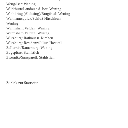
Weng/Isar: Wening
Wildthurn/Landau a.d. Isar: Wening
Winhöring (Altötting)/Burgfried: Wening
Wurmannsquick/Schloß Hirschhorn:
Wening
Wurmsham/Velden: Wening
Wurmsham/Velden: Wening
Würzburg: Rathaus u. Kirchen
Würzburg: Residenz/Julius-Hostital
Zellerreit/Ramerberg: Wening
Zugspitze: Stahlstich
Zwernitz/Sanspareil: Stahlstich
Zurück zur Startseite