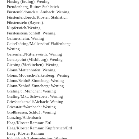
Finsing (Erding): Wening
Freudenberg, Ruine: Stahlstich
Fürstenfeldbruck u. Arnbach: Wening
Fürstenfeldbruck/Kloster: Stahlstich
Fürstenstein (Bayern):
Kupferstich/Wening
Fürstenstein/Schloß: Wening
Gaimersheim: Wening
Geiselhöring/Mallersdorf-Pfaffenberg:
Wening
Geisenfeld/Ritterswörth: Wening
Geratspoint (Vilsbiburg): Wening
Giebing (Vierkirchen): Wening
Glonn/Mattenhofen: Wening
Glonn/Moosach-Falkenberg: Wening
Glonn/Schloß Zinneberg: Wening
Glonn/Schloß Zinneberg: Wening
Grafing b. München: Wening
Grafing/Mkt. Schwaben : Wening
Griesbeckerzell/Aichach: Wening
Griesstätt/Warnbach: Wening
Großhausen, Schloß: Wening
Gunzing/Aidenbach
Haag/Kloster Ramsau: Ertl
Haag/Kloster Ramsau: Kupferstich/Ertl
Haag: Kloster Ramsau
Habelsbach/Laberweinting: Wening