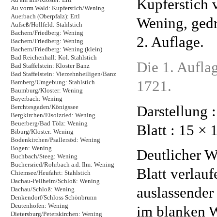
Kupferstich 
Au vorm Wald: Kupferstich/Wening
Auerbach (Oberpfalz): Ertl
Wening, ged
Aufseß/Hollfeld: Stahlstich
Bachern/Friedberg: Wening
2. Auflage.
Bachern/Friedberg: Wening
Bachern/Friedberg: Wening (klein)
Bad Reichenhall: Kol. Stahlstich
Die 1. Auflag
Bad Staffelstein: Kloster Banz
Bad Staffelstein: Vierzehnheiligen/Banz
1721.
Bamberg/Umgebung: Stahlstich
Baumburg/Kloster: Wening
Bayerbach: Wening
Darstellung 
Berchtesgaden/Königssee
Bergkirchen/Eisolzried: Wening
Beuerberg/Bad Tölz: Wening
Blatt : 15 × 
Biburg/Kloster: Wening
Bodenkirchen/Psallersöd: Wening
Bogen: Wening
Deutlicher W
Buchbach/Steeg: Wening
Buchersried/Rohrbach a.d. Ilm: Wening
Blatt verlau
Chiemsee/Heufahrt: Stahlstich
Dachau-Pellheim/Schloß: Wening
auslassender
Dachau/Schloß: Wening
Denkendorf/Schloss Schönbrunn
Deutenhofen: Wening
im blanken 
Dietersburg/Peterskirchen: Wening