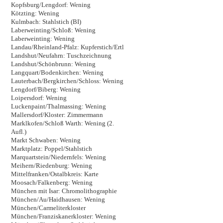
Kopfsburg/Lengdorf: Wening
Kötzting: Wening
Kulmbach: Stahlstich (BI)
Laberweinting/Schloß: Wening
Laberweinting: Wening
Landau/Rheinland-Pfalz: Kupferstich/Ertl
Landshut/Neufahrn: Tuschzeichnung
Landshut/Schönbrunn: Wening
Langquart/Bodenkirchen: Wening
Lauterbach/Bergkirchen/Schloss: Wening
Lengdorf/Biberg: Wening
Loipersdorf: Wening
Luckenpaint/Thalmassing: Wening
Mallersdorf/Kloster: Zimmermann
Marklkofen/Schloß Warth: Wening (2.
Aufl.)
Markt Schwaben: Wening
Marktplatz: Poppel/Stahlstich
Marquartstein/Niedernfels: Wening
Meihern/Riedenburg: Wening
Mittelfranken/Ostalbkreis: Karte
Moosach/Falkenberg: Wening
München mit Isar: Chromolithographie
München/Au/Haidhausen: Wening
München/Carmeliterkloster
München/Franziskanerkloster: Wening